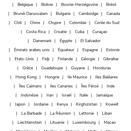
Belgique
Bolivie
Bosnie-Herzégovine
Brésil
Brunéi Darussalam
Bulgarie
Cambodge
Canada
Chili
Chine
Chypre
Colombie
Corée du Sud
Costa Rica
Croatie
Cuba
Curaçao
Danemark
Égypte
El Salvador
Émirats arabes unis
Équateur
Espagne
Estonie
Etats-Unis
Fidji
Finlande
Géorgie
Gibraltar
Grèce
Guadeloupe
Guyane
Honduras
Hong Kong
Hongrie
Ile Maurice
Iles Baléares
Îles Caïmans
Iles Canaries
Îles Féroé
Inde
Indonésie
Iran
Israël
Italie
Jamaïque
Japon
Jordanie
Kenya
Kirghizistan
Koweït
La Barbade
La Réunion
Lettonie
Liban
Liechtenstein
Lituanie
Luxembourg
Macao