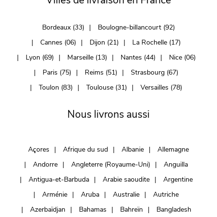
Villes de livraison en France
Bordeaux (33)
Boulogne-billancourt (92)
Cannes (06)
Dijon (21)
La Rochelle (17)
Lyon (69)
Marseille (13)
Nantes (44)
Nice (06)
Paris (75)
Reims (51)
Strasbourg (67)
Toulon (83)
Toulouse (31)
Versailles (78)
Nous livrons aussi
Açores
Afrique du sud
Albanie
Allemagne
Andorre
Angleterre (Royaume-Uni)
Anguilla
Antigua-et-Barbuda
Arabie saoudite
Argentine
Arménie
Aruba
Australie
Autriche
Azerbaïdjan
Bahamas
Bahreïn
Bangladesh