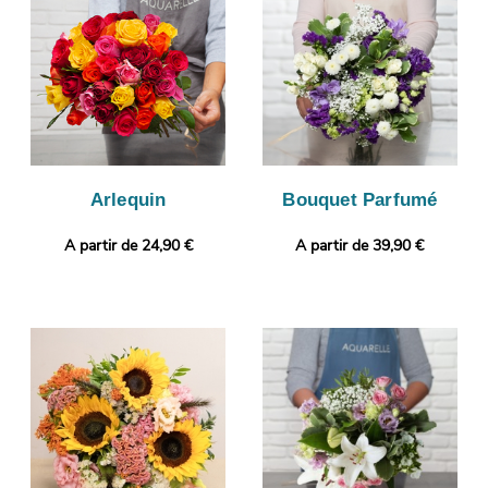
composition florale. Cette photographie vous est ensuite
envoyée de manière à ce que vous puissiez vous assurer que le
bouquet envoyé sera identique à celui que vous avez
sélectionné. C’est alors qu’aura lieu son envoi à Seyssuel. Vous
voulez joindre à votre bouquet une touche qui vous ressemble ?
Vous avez la possibilité de glisser une photo imprimée et un
message, afin de donner plus de personnalité à votre cadeau.
Arlequin
Bouquet Parfumé
A partir de 24,90 €
A partir de 39,90 €