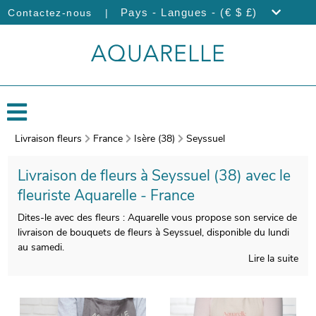
|
Pays - Langues - (€ $ £)
Contactez-nous
Livraison fleurs
France
Isère (38)
Seyssuel
Livraison de fleurs à Seyssuel (38) avec le
fleuriste Aquarelle - France
Dites-le avec des fleurs : Aquarelle vous propose son service de
livraison de bouquets de fleurs à Seyssuel, disponible du lundi
au samedi.
Lire la suite
L’attention apportée par Aquarelle à la réalisation de votre
bouquet de fleurs de saison vous donnera l’opportunité de
profiter d’une composition florale esthétique et de bonne
qualité. Àprès sa création, nous prendrons une photo de votre