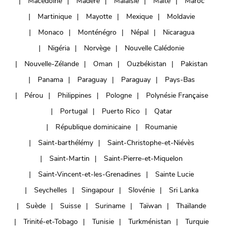
Macédoine
Madère
Malaisie
Malte
Maroc
Martinique
Mayotte
Mexique
Moldavie
Monaco
Monténégro
Népal
Nicaragua
Nigéria
Norvège
Nouvelle Calédonie
Nouvelle-Zélande
Oman
Ouzbékistan
Pakistan
Panama
Paraguay
Paraguay
Pays-Bas
Pérou
Philippines
Pologne
Polynésie Française
Portugal
Puerto Rico
Qatar
République dominicaine
Roumanie
Saint-barthélémy
Saint-Christophe-et-Niévès
Saint-Martin
Saint-Pierre-et-Miquelon
Saint-Vincent-et-les-Grenadines
Sainte Lucie
Seychelles
Singapour
Slovénie
Sri Lanka
Suède
Suisse
Suriname
Taïwan
Thaïlande
Trinité-et-Tobago
Tunisie
Turkménistan
Turquie