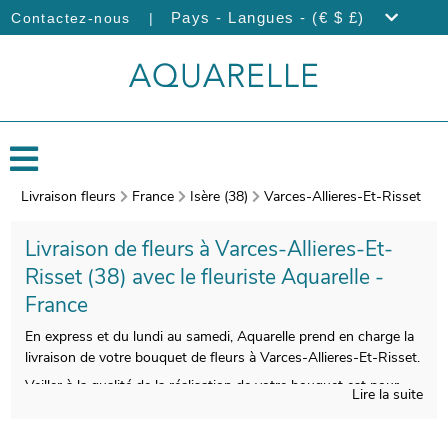
|
Pays - Langues - (€ $ £)
Contactez-nous
Livraison fleurs
France
Isère (38)
Varces-Allieres-Et-Risset
Livraison de fleurs à Varces-Allieres-Et-
Risset (38) avec le fleuriste Aquarelle -
France
En express et du lundi au samedi, Aquarelle prend en charge la
livraison de votre bouquet de fleurs à Varces-Allieres-Et-Risset.
Veiller à la qualité de la réalisation de votre bouquet est pour
Lire la suite
nous essentiel, pour vous satisfaire. Nous le glisserons ensuite
dans un porte-bouquet de protection, puis nos artisans