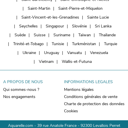
Saint-Martin
Saint-Pierre-et-Miquelon
Saint-Vincent-et-les-Grenadines
Sainte Lucie
Seychelles
Singapour
Slovénie
Sri Lanka
Suède
Suisse
Suriname
Taïwan
Thaïlande
Trinité-et-Tobago
Tunisie
Turkménistan
Turquie
Ukraine
Uruguay
Vanuatu
Venezuela
Vietnam
Wallis-et-Futuna
A PROPOS DE NOUS
INFORMATIONS LEGALES
Qui sommes-nous ?
Mentions légales
Nos engagements
Conditions générales de vente
Charte de protection des données
Cookies
Aquarelle.com - 39 rue Anatole France - 92300 Levallois Perret