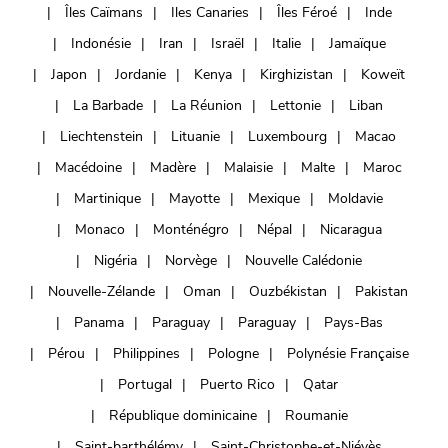
Îles Caïmans
Iles Canaries
Îles Féroé
Inde
Indonésie
Iran
Israël
Italie
Jamaïque
Japon
Jordanie
Kenya
Kirghizistan
Koweït
La Barbade
La Réunion
Lettonie
Liban
Liechtenstein
Lituanie
Luxembourg
Macao
Macédoine
Madère
Malaisie
Malte
Maroc
Martinique
Mayotte
Mexique
Moldavie
Monaco
Monténégro
Népal
Nicaragua
Nigéria
Norvège
Nouvelle Calédonie
Nouvelle-Zélande
Oman
Ouzbékistan
Pakistan
Panama
Paraguay
Paraguay
Pays-Bas
Pérou
Philippines
Pologne
Polynésie Française
Portugal
Puerto Rico
Qatar
République dominicaine
Roumanie
Saint-barthélémy
Saint-Christophe-et-Niévès