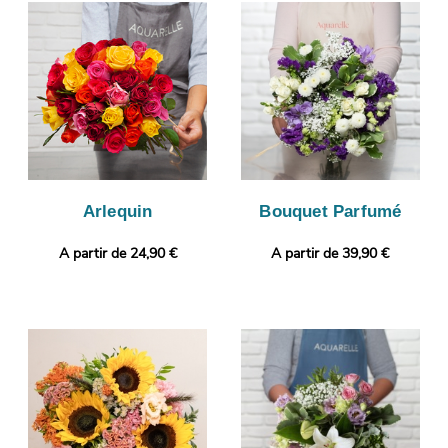
photographieront votre bouquet. Vous pourrez vous assurer
que votre bouquet est bien conforme, puisque l’objectif de cette
photo est de vous l’envoyer. C’est alors qu’aura lieu son envoi à
Varces-Allieres-Et-Risset. Rendez votre présent plus personnel
encore avec un message ou une photo à choisir par vos soins.
Arlequin
Bouquet Parfumé
A partir de 24,90 €
A partir de 39,90 €