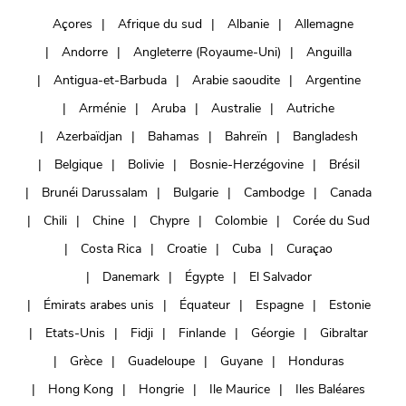
Açores
Afrique du sud
Albanie
Allemagne
Andorre
Angleterre (Royaume-Uni)
Anguilla
Antigua-et-Barbuda
Arabie saoudite
Argentine
Arménie
Aruba
Australie
Autriche
Azerbaïdjan
Bahamas
Bahreïn
Bangladesh
Belgique
Bolivie
Bosnie-Herzégovine
Brésil
Brunéi Darussalam
Bulgarie
Cambodge
Canada
Chili
Chine
Chypre
Colombie
Corée du Sud
Costa Rica
Croatie
Cuba
Curaçao
Danemark
Égypte
El Salvador
Émirats arabes unis
Équateur
Espagne
Estonie
Etats-Unis
Fidji
Finlande
Géorgie
Gibraltar
Grèce
Guadeloupe
Guyane
Honduras
Hong Kong
Hongrie
Ile Maurice
Iles Baléares