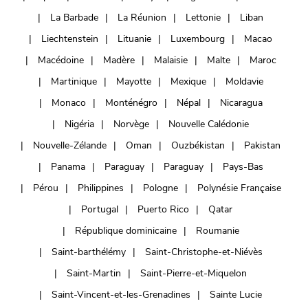
La Barbade
La Réunion
Lettonie
Liban
Liechtenstein
Lituanie
Luxembourg
Macao
Macédoine
Madère
Malaisie
Malte
Maroc
Martinique
Mayotte
Mexique
Moldavie
Monaco
Monténégro
Népal
Nicaragua
Nigéria
Norvège
Nouvelle Calédonie
Nouvelle-Zélande
Oman
Ouzbékistan
Pakistan
Panama
Paraguay
Paraguay
Pays-Bas
Pérou
Philippines
Pologne
Polynésie Française
Portugal
Puerto Rico
Qatar
République dominicaine
Roumanie
Saint-barthélémy
Saint-Christophe-et-Niévès
Saint-Martin
Saint-Pierre-et-Miquelon
Saint-Vincent-et-les-Grenadines
Sainte Lucie