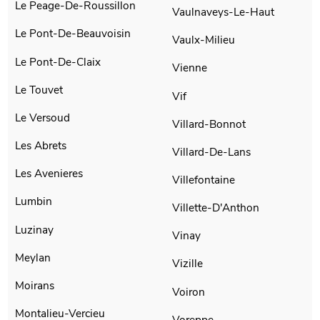
Le Peage-De-Roussillon
Vaulnaveys-Le-Haut
Le Pont-De-Beauvoisin
Vaulx-Milieu
Le Pont-De-Claix
Vienne
Le Touvet
Vif
Le Versoud
Villard-Bonnot
Les Abrets
Villard-De-Lans
Les Avenieres
Villefontaine
Lumbin
Villette-D'Anthon
Luzinay
Vinay
Meylan
Vizille
Moirans
Voiron
Montalieu-Vercieu
Voreppe