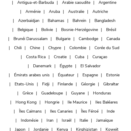
Antigua-et-Barbuda
Arabie saoudite
Argentine
Arménie
Aruba
Australie
Autriche
Azerbaïdjan
Bahamas
Bahreïn
Bangladesh
Belgique
Bolivie
Bosnie-Herzégovine
Brésil
Brunéi Darussalam
Bulgarie
Cambodge
Canada
Chili
Chine
Chypre
Colombie
Corée du Sud
Costa Rica
Croatie
Cuba
Curaçao
Danemark
Égypte
El Salvador
Émirats arabes unis
Équateur
Espagne
Estonie
Etats-Unis
Fidji
Finlande
Géorgie
Gibraltar
Grèce
Guadeloupe
Guyane
Honduras
Hong Kong
Hongrie
Ile Maurice
Iles Baléares
Îles Caïmans
Iles Canaries
Îles Féroé
Inde
Indonésie
Iran
Israël
Italie
Jamaïque
Japon
Jordanie
Kenya
Kirghizistan
Koweït