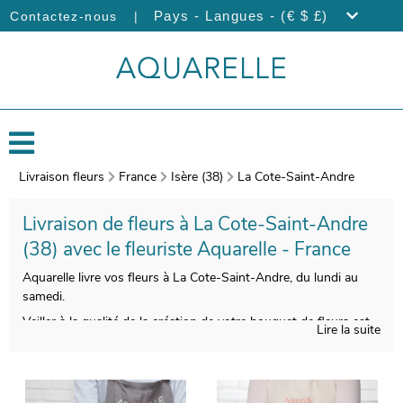
|
Pays - Langues - (€ $ £)
Contactez-nous
Livraison fleurs
France
Isère (38)
La Cote-Saint-Andre
Livraison de fleurs à La Cote-Saint-Andre
(38) avec le fleuriste Aquarelle - France
Aquarelle livre vos fleurs à La Cote-Saint-Andre, du lundi au
samedi.
Veiller à la qualité de la création de votre bouquet de fleurs est
Lire la suite
pour nous indispensable, afin de satisfaire vos exigences. Àprès
sa création, votre bouquet sera enveloppé dans un vase de
transport. Àvant de l’expédier, une photo de votre composition
sera prise. Vous pourrez visualiser le style de votre bouquet,