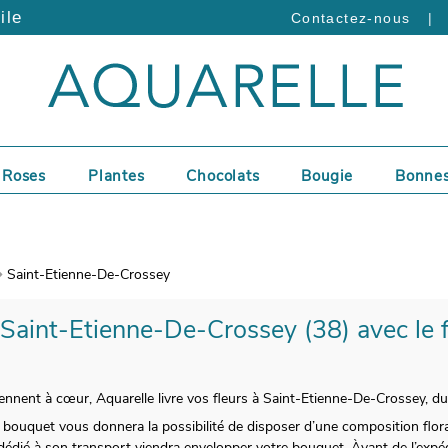
ile
|
Contactez-nous
Roses
Plantes
Chocolats
Bougie
Bonnes
Saint-Etienne-De-Crossey
 Saint-Etienne-De-Crossey (38) avec le f
ennent à cœur, Aquarelle livre vos fleurs à Saint-Etienne-De-Crossey, du
 bouquet vous donnera la possibilité de disposer d’une composition flora
e dédié à son transport viendra envelopper votre bouquet. Àvant de l’expé