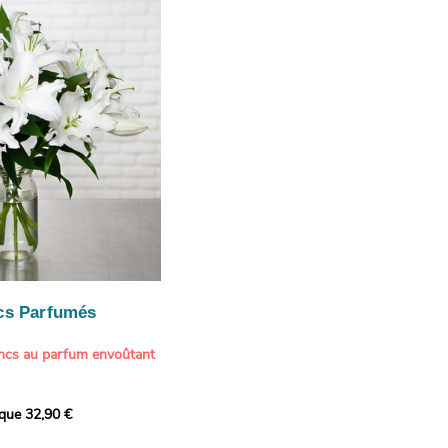
 l'admiration, tandis que
te une touche délicate et
cs Parfumés
ancs au parfum envoûtant
xception avec cette
ique 32,90 €
de lys blancs signée