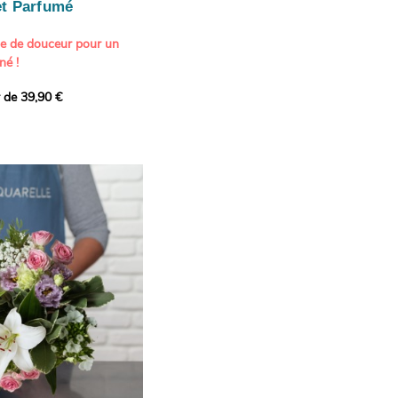
t Parfumé
ne de douceur pour un
né !
r de 39,90 €
icat et généreux, imaginé
istes pour transmettre vos
s.
lanches apportent à cette
e pureté et de
 les giroflées dévoilent
ne allure naturellement
, léger et aérien, vient
 de douceur, pendant que
t une note d’élégance et de
rmonie florale.
ectionnée avec soin pour
lumineux, plein de
se. Avec son bel équilibre
et parfum, cette création