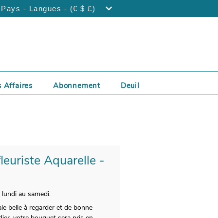
Pays - Langues - (€ $ £)
 Affaires
Abonnement
Deuil
leuriste Aquarelle -
 lundi au samedi.
le belle à regarder et de bonne
dier, votre bouquet sera pris en