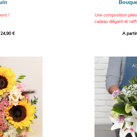
uin
Bouque
urs !
Une composition plei
cadeau élégant et raffi
a part belle aux teintes
 24,90 €
A parti
né garanti. Un
Offrez un bouquet dél
icolores aux variétés
par nos artisans fleur
es, parfait pour
plus tendres attention
nds bonheurs.
Les roses branchues b
ua', 'Red Calypso',
création une touche d
ld Calypso', connues
romantisme, tandis que
eurs teintes
un parfum délicat et u
 épanouissement de
poétique. Le gypsophile
envelopper l’ensemble
s dans un bouquet de
les lisianthus ajouten
raffinement à cette ha
Chaque tige a été sél
de roses roses,
composer un bouquet 
charme et de délicates
r structurer
entre volume, finesse 