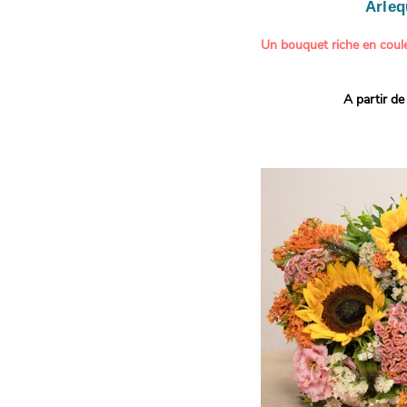
Arleq
Un bouquet riche en coule
Ce bouquet Arlequin fait l
A partir de
vives pour un effet vitami
assortiment de roses mult
soigneusement sélectionné
célébrer les petits et gra
Retrouvez les variétés 'Aq
'Tropical Amazone' et 'Wi
pour leur tenue en vase, l
incroyables et le parfait
leurs boutons.
Une explosion de couleur
roses fraîches !
Il contient :
- Un mélange harmonieux 
rouges, jaunes et orange
- Quelques feuillages pou