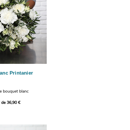
anc Printanier
re bouquet blanc
 lisianthus, d'oeillets et
r de 36,90 €
 bouquet offre une
e fraîcheur printanière qui
 à tous ceux qui le
hus représentent la
issance, les oeillets