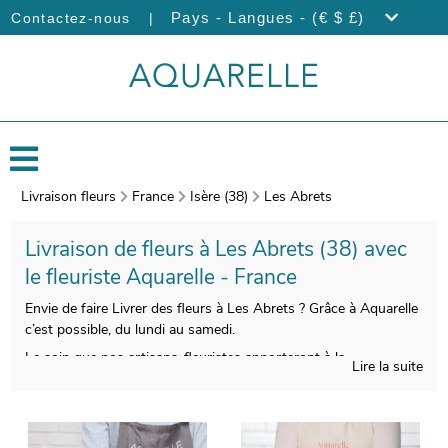
|
Pays - Langues - (€ $ £)
Contactez-nous
Livraison fleurs
France
Isère (38)
Les Abrets
Livraison de fleurs à Les Abrets (38) avec
le fleuriste Aquarelle - France
Envie de faire Livrer des fleurs à Les Abrets ? Grâce à Aquarelle
c’est possible, du lundi au samedi.
Le soin que nos artisans-fleuristes apporteront à la
Lire la suite
composition de votre bouquet de fleurs de saison vous
donnera la chance de profiter d’une composition florale
esthétique et de bonne qualité. Àprès sa réalisation, un porte-
bouquet de protection viendra envelopper votre bouquet. Àvant