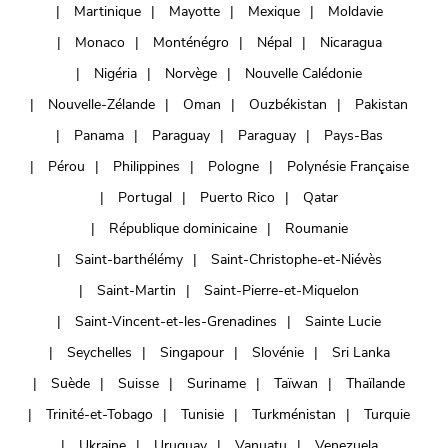
Martinique
Mayotte
Mexique
Moldavie
Monaco
Monténégro
Népal
Nicaragua
Nigéria
Norvège
Nouvelle Calédonie
Nouvelle-Zélande
Oman
Ouzbékistan
Pakistan
Panama
Paraguay
Paraguay
Pays-Bas
Pérou
Philippines
Pologne
Polynésie Française
Portugal
Puerto Rico
Qatar
République dominicaine
Roumanie
Saint-barthélémy
Saint-Christophe-et-Niévès
Saint-Martin
Saint-Pierre-et-Miquelon
Saint-Vincent-et-les-Grenadines
Sainte Lucie
Seychelles
Singapour
Slovénie
Sri Lanka
Suède
Suisse
Suriname
Taïwan
Thaïlande
Trinité-et-Tobago
Tunisie
Turkménistan
Turquie
Ukraine
Uruguay
Vanuatu
Venezuela