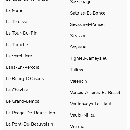
Sassenage
La Mure
Satolas-Et-Bonce
La Terrasse
Seyssinet-Pariset
La Tour-Du-Pin
Seyssins
La Tronche
Seyssuel
La Verpilliere
Tignieu-Jameyzieu
Lans-En-Vercors
Tullins
Le Bourg-D'Oisans
Valencin
Le Cheylas
Varces-Allieres-Et-Risset
Le Grand-Lemps
Vaulnaveys-Le-Haut
Le Peage-De-Roussillon
Vaulx-Milieu
Le Pont-De-Beauvoisin
Vienne