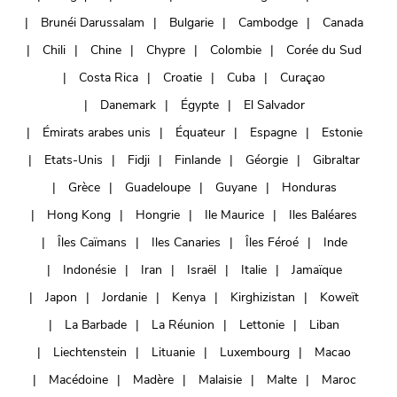
Brunéi Darussalam
Bulgarie
Cambodge
Canada
Chili
Chine
Chypre
Colombie
Corée du Sud
Costa Rica
Croatie
Cuba
Curaçao
Danemark
Égypte
El Salvador
Émirats arabes unis
Équateur
Espagne
Estonie
Etats-Unis
Fidji
Finlande
Géorgie
Gibraltar
Grèce
Guadeloupe
Guyane
Honduras
Hong Kong
Hongrie
Ile Maurice
Iles Baléares
Îles Caïmans
Iles Canaries
Îles Féroé
Inde
Indonésie
Iran
Israël
Italie
Jamaïque
Japon
Jordanie
Kenya
Kirghizistan
Koweït
La Barbade
La Réunion
Lettonie
Liban
Liechtenstein
Lituanie
Luxembourg
Macao
Macédoine
Madère
Malaisie
Malte
Maroc