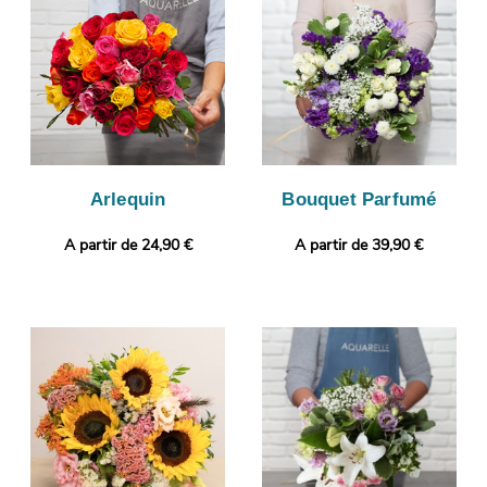
de l’expédier, votre bouquet sera photographié. Vous pourrez
recevoir ensuite cette image de manière à ce que vous puissiez
vous assurer que le bouquet qui a été réalisé par nos soins est
le même que celui que vous avez commandé. Puis, il sera livré
en express à Les Abrets. Personnalisez votre cadeau avec un
message ou une photo de votre choix.
Arlequin
Bouquet Parfumé
A partir de 24,90 €
A partir de 39,90 €