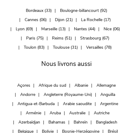
Bordeaux (33)
Boulogne-billancourt (92)
Cannes (06)
Dijon (21)
La Rochelle (17)
Lyon (69)
Marseille (13)
Nantes (44)
Nice (06)
Paris (75)
Reims (51)
Strasbourg (67)
Toulon (83)
Toulouse (31)
Versailles (78)
Nous livrons aussi
Açores
Afrique du sud
Albanie
Allemagne
Andorre
Angleterre (Royaume-Uni)
Anguilla
Antigua-et-Barbuda
Arabie saoudite
Argentine
Arménie
Aruba
Australie
Autriche
Azerbaïdjan
Bahamas
Bahreïn
Bangladesh
Belgique
Bolivie
Bosnie-Herzégovine
Brésil