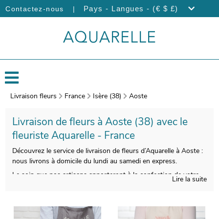
|
Pays - Langues - (€ $ £)
Contactez-nous
Livraison fleurs
France
Isère (38)
Aoste
Livraison de fleurs à Aoste (38) avec le
fleuriste Aquarelle - France
Découvrez le service de livraison de fleurs d’Aquarelle à Aoste :
nous livrons à domicile du lundi au samedi en express.
Le soin que nos artisans apporteront à la confection de votre
Lire la suite
bouquet vous donnera la possibilité de profiter d’une
composition florale qui soit esthétique et qualitative à la fois.
On procèdera ensuite à l’empaquetage de vos fleurs, et une
photo de vos produits commandés sera prise, après avoir utilisé