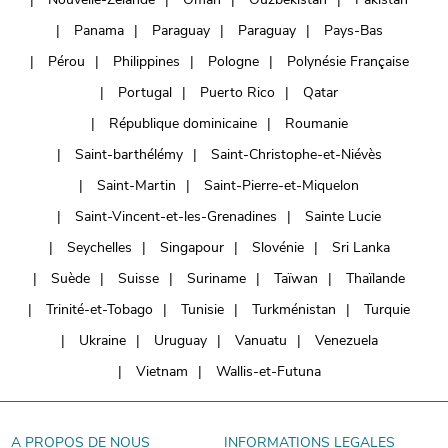
Panama
Paraguay
Paraguay
Pays-Bas
Pérou
Philippines
Pologne
Polynésie Française
Portugal
Puerto Rico
Qatar
République dominicaine
Roumanie
Saint-barthélémy
Saint-Christophe-et-Niévès
Saint-Martin
Saint-Pierre-et-Miquelon
Saint-Vincent-et-les-Grenadines
Sainte Lucie
Seychelles
Singapour
Slovénie
Sri Lanka
Suède
Suisse
Suriname
Taïwan
Thaïlande
Trinité-et-Tobago
Tunisie
Turkménistan
Turquie
Ukraine
Uruguay
Vanuatu
Venezuela
Vietnam
Wallis-et-Futuna
A PROPOS DE NOUS
INFORMATIONS LEGALES