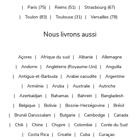
Paris (75)
Reims (51)
Strasbourg (67)
Toulon (83)
Toulouse (31)
Versailles (78)
Nous livrons aussi
Açores
Afrique du sud
Albanie
Allemagne
Andorre
Angleterre (Royaume-Uni)
Anguilla
Antigua-et-Barbuda
Arabie saoudite
Argentine
Arménie
Aruba
Australie
Autriche
Azerbaïdjan
Bahamas
Bahreïn
Bangladesh
Belgique
Bolivie
Bosnie-Herzégovine
Brésil
Brunéi Darussalam
Bulgarie
Cambodge
Canada
Chili
Chine
Chypre
Colombie
Corée du Sud
Costa Rica
Croatie
Cuba
Curaçao