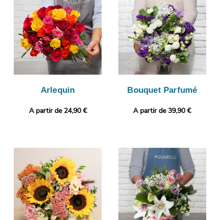
un vase de transport pour le protéger. Vous recevrez ensuite
cette image de manière à ce que vous puissiez vous assurer
que le bouquet de fleurs envoyé correspond à celui que vous
avez sélectionné. C’est alors qu’aura lieu sa livraison à Aoste.
Rendez votre bouquet plus personnel encore avec un message
ou une photo à choisir par vos soins.
Arlequin
Bouquet Parfumé
A partir de 24,90 €
A partir de 39,90 €