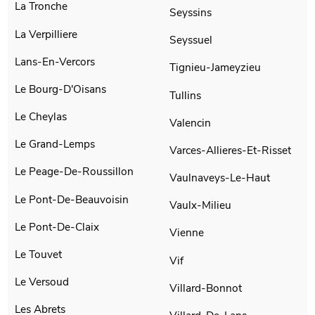
La Tronche
Seyssins
La Verpilliere
Seyssuel
Lans-En-Vercors
Tignieu-Jameyzieu
Le Bourg-D'Oisans
Tullins
Le Cheylas
Valencin
Le Grand-Lemps
Varces-Allieres-Et-Risset
Le Peage-De-Roussillon
Vaulnaveys-Le-Haut
Le Pont-De-Beauvoisin
Vaulx-Milieu
Le Pont-De-Claix
Vienne
Le Touvet
Vif
Le Versoud
Villard-Bonnot
Les Abrets