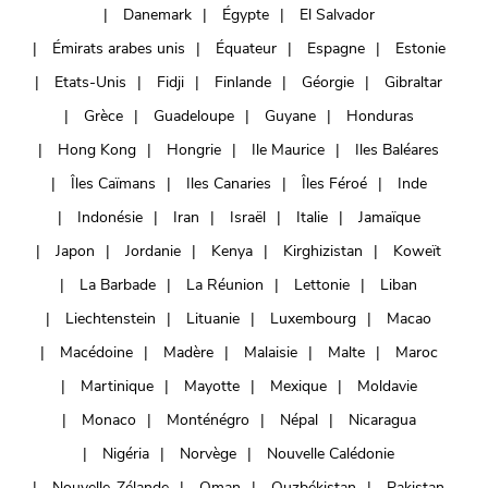
Danemark
Égypte
El Salvador
Émirats arabes unis
Équateur
Espagne
Estonie
Etats-Unis
Fidji
Finlande
Géorgie
Gibraltar
Grèce
Guadeloupe
Guyane
Honduras
Hong Kong
Hongrie
Ile Maurice
Iles Baléares
Îles Caïmans
Iles Canaries
Îles Féroé
Inde
Indonésie
Iran
Israël
Italie
Jamaïque
Japon
Jordanie
Kenya
Kirghizistan
Koweït
La Barbade
La Réunion
Lettonie
Liban
Liechtenstein
Lituanie
Luxembourg
Macao
Macédoine
Madère
Malaisie
Malte
Maroc
Martinique
Mayotte
Mexique
Moldavie
Monaco
Monténégro
Népal
Nicaragua
Nigéria
Norvège
Nouvelle Calédonie
Nouvelle-Zélande
Oman
Ouzbékistan
Pakistan