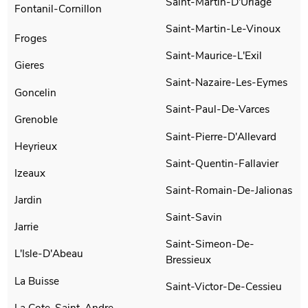
Saint-Martin-D'Uriage
Fontanil-Cornillon
Saint-Martin-Le-Vinoux
Froges
Saint-Maurice-L'Exil
Gieres
Saint-Nazaire-Les-Eymes
Goncelin
Saint-Paul-De-Varces
Grenoble
Saint-Pierre-D'Allevard
Heyrieux
Saint-Quentin-Fallavier
Izeaux
Saint-Romain-De-Jalionas
Jardin
Saint-Savin
Jarrie
Saint-Simeon-De-
L'Isle-D'Abeau
Bressieux
La Buisse
Saint-Victor-De-Cessieu
La Cote-Saint-Andre