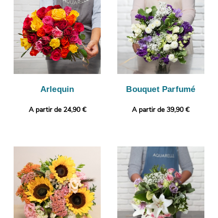
boîte mail de manière à ce que vous puissiez vous assurer que
le bouquet qui a été réalisé par nos soins sera identique à celui
que vous avez sélectionné. L’envoi sera ensuite pris en charge.
Vous désirez ajouter une touche plus personnelle ? Sans frais
supplémentaire, vous pourrez ajouter un message ou une
photo à votre commande.
Arlequin
Bouquet Parfumé
A partir de 24,90 €
A partir de 39,90 €