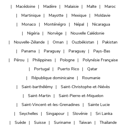
Macédoine
Madère
Malaisie
Malte
Maroc
Martinique
Mayotte
Mexique
Moldavie
Monaco
Monténégro
Népal
Nicaragua
Nigéria
Norvège
Nouvelle Calédonie
Nouvelle-Zélande
Oman
Ouzbékistan
Pakistan
Panama
Paraguay
Paraguay
Pays-Bas
Pérou
Philippines
Pologne
Polynésie Française
Portugal
Puerto Rico
Qatar
République dominicaine
Roumanie
Saint-barthélémy
Saint-Christophe-et-Niévès
Saint-Martin
Saint-Pierre-et-Miquelon
Saint-Vincent-et-les-Grenadines
Sainte Lucie
Seychelles
Singapour
Slovénie
Sri Lanka
Suède
Suisse
Suriname
Taïwan
Thaïlande