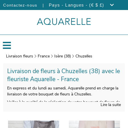
|
Pays - Langues - (€ $ £)
Contactez-nous
Livraison fleurs
France
Isère (38)
Chuzelles
Livraison de fleurs à Chuzelles (38) avec le
fleuriste Aquarelle - France
En express et du lundi au samedi, Aquarelle prend en charge la
livraison de votre bouquet de fleurs à Chuzelles.
Veiller à la qualité de la réalisation de votre bouquet de fleurs de
Lire la suite
saison est pour nous indispensable, pour que le produit fini soit
à la hauteur de vos exigences. Nous le glisserons ensuite dans
un vase de protection, puis nous photographierons votre
bouquet. Vous pourrez recevoir ensuite cette image via votre