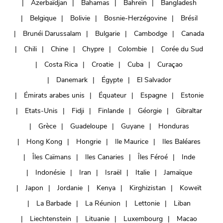
Azerbaïdjan
Bahamas
Bahreïn
Bangladesh
Belgique
Bolivie
Bosnie-Herzégovine
Brésil
Brunéi Darussalam
Bulgarie
Cambodge
Canada
Chili
Chine
Chypre
Colombie
Corée du Sud
Costa Rica
Croatie
Cuba
Curaçao
Danemark
Égypte
El Salvador
Émirats arabes unis
Équateur
Espagne
Estonie
Etats-Unis
Fidji
Finlande
Géorgie
Gibraltar
Grèce
Guadeloupe
Guyane
Honduras
Hong Kong
Hongrie
Ile Maurice
Iles Baléares
Îles Caïmans
Iles Canaries
Îles Féroé
Inde
Indonésie
Iran
Israël
Italie
Jamaïque
Japon
Jordanie
Kenya
Kirghizistan
Koweït
La Barbade
La Réunion
Lettonie
Liban
Liechtenstein
Lituanie
Luxembourg
Macao