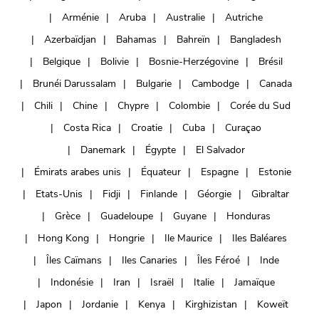
Arménie
Aruba
Australie
Autriche
Azerbaïdjan
Bahamas
Bahreïn
Bangladesh
Belgique
Bolivie
Bosnie-Herzégovine
Brésil
Brunéi Darussalam
Bulgarie
Cambodge
Canada
Chili
Chine
Chypre
Colombie
Corée du Sud
Costa Rica
Croatie
Cuba
Curaçao
Danemark
Égypte
El Salvador
Émirats arabes unis
Équateur
Espagne
Estonie
Etats-Unis
Fidji
Finlande
Géorgie
Gibraltar
Grèce
Guadeloupe
Guyane
Honduras
Hong Kong
Hongrie
Ile Maurice
Iles Baléares
Îles Caïmans
Iles Canaries
Îles Féroé
Inde
Indonésie
Iran
Israël
Italie
Jamaïque
Japon
Jordanie
Kenya
Kirghizistan
Koweït