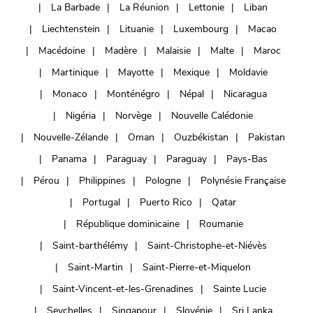
La Barbade
La Réunion
Lettonie
Liban
Liechtenstein
Lituanie
Luxembourg
Macao
Macédoine
Madère
Malaisie
Malte
Maroc
Martinique
Mayotte
Mexique
Moldavie
Monaco
Monténégro
Népal
Nicaragua
Nigéria
Norvège
Nouvelle Calédonie
Nouvelle-Zélande
Oman
Ouzbékistan
Pakistan
Panama
Paraguay
Paraguay
Pays-Bas
Pérou
Philippines
Pologne
Polynésie Française
Portugal
Puerto Rico
Qatar
République dominicaine
Roumanie
Saint-barthélémy
Saint-Christophe-et-Niévès
Saint-Martin
Saint-Pierre-et-Miquelon
Saint-Vincent-et-les-Grenadines
Sainte Lucie
Seychelles
Singapour
Slovénie
Sri Lanka