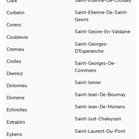
Saint-Etienne-De-Crossey
Claix
Saint-Etienne-De-Saint-
Corbelin
Geoirs
Corenc
Saint-Geoire-En-Valdaine
Coublevie
Saint-Georges-
Cremieu
D'Esperanche
Crolles
Saint-Georges-De-
Commiers
Diemoz
Saint-Ismier
Dolomieu
Saint-Jean-De-Bournay
Domene
Saint-Jean-De-Moirans
Echirolles
Saint-Just-Chaleyssin
Estrablin
Saint-Laurent-Du-Pont
Eybens