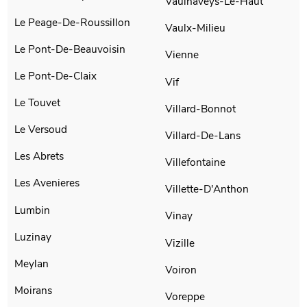
Vaulnaveys-Le-Haut
Le Peage-De-Roussillon
Vaulx-Milieu
Le Pont-De-Beauvoisin
Vienne
Le Pont-De-Claix
Vif
Le Touvet
Villard-Bonnot
Le Versoud
Villard-De-Lans
Les Abrets
Villefontaine
Les Avenieres
Villette-D'Anthon
Lumbin
Vinay
Luzinay
Vizille
Meylan
Voiron
Moirans
Voreppe