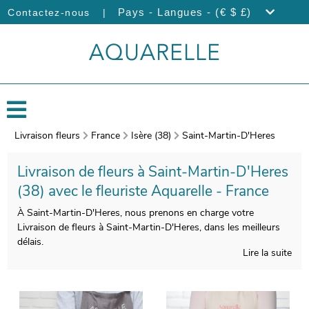
|
Pays - Langues - (€ $ £)
Contactez-nous
Livraison fleurs
France
Isère (38)
Saint-Martin-D'Heres
Livraison de fleurs à Saint-Martin-D'Heres
(38) avec le fleuriste Aquarelle - France
À Saint-Martin-D'Heres, nous prenons en charge votre
Livraison de fleurs à Saint-Martin-D'Heres, dans les meilleurs
délais.
Lire la suite
La manufacture d’Aquarelle composera avec beaucoup de soin
votre bouquet. Nous le glisserons ensuite dans un contenant
dédié à son transport, puis une photo de votre bouquet sera
prise. Vous aurez ensuite l’opportunité de vous assurer que