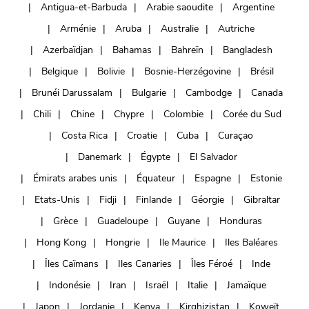
Antigua-et-Barbuda
Arabie saoudite
Argentine
Arménie
Aruba
Australie
Autriche
Azerbaïdjan
Bahamas
Bahreïn
Bangladesh
Belgique
Bolivie
Bosnie-Herzégovine
Brésil
Brunéi Darussalam
Bulgarie
Cambodge
Canada
Chili
Chine
Chypre
Colombie
Corée du Sud
Costa Rica
Croatie
Cuba
Curaçao
Danemark
Égypte
El Salvador
Émirats arabes unis
Équateur
Espagne
Estonie
Etats-Unis
Fidji
Finlande
Géorgie
Gibraltar
Grèce
Guadeloupe
Guyane
Honduras
Hong Kong
Hongrie
Ile Maurice
Iles Baléares
Îles Caïmans
Iles Canaries
Îles Féroé
Inde
Indonésie
Iran
Israël
Italie
Jamaïque
Japon
Jordanie
Kenya
Kirghizistan
Koweït