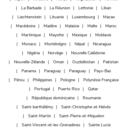
La Barbade
La Réunion
Lettonie
Liban
Liechtenstein
Lituanie
Luxembourg
Macao
Macédoine
Madère
Malaisie
Malte
Maroc
Martinique
Mayotte
Mexique
Moldavie
Monaco
Monténégro
Népal
Nicaragua
Nigéria
Norvège
Nouvelle Calédonie
Nouvelle-Zélande
Oman
Ouzbékistan
Pakistan
Panama
Paraguay
Paraguay
Pays-Bas
Pérou
Philippines
Pologne
Polynésie Française
Portugal
Puerto Rico
Qatar
République dominicaine
Roumanie
Saint-barthélémy
Saint-Christophe-et-Niévès
Saint-Martin
Saint-Pierre-et-Miquelon
Saint-Vincent-et-les-Grenadines
Sainte Lucie