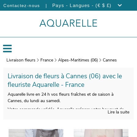
|
Pays - Langues - (€ $ £)
Contactez-nous
Livraison fleurs
France
Alpes-Maritimes (06)
Cannes
Livraison de fleurs à Cannes (06) avec le
fleuriste Aquarelle - France
Aquarelle livre en 24 h vos fleurs fraîches et de saison à
Cannes, du lundi au samedi.
Votre commande validée, Aquarelle prépare votre bouquet de
Lire la suite
fleurs fraîches dans sa manufacture située en France. Puis, il
est acheminé en 24 h à l’adresse de votre choix, dans un vase
spécialement conçu par Aquarelle, afin qu’il ne manque pas
d’eau. Et, pour vous assurer de la parfaite conformité de votre