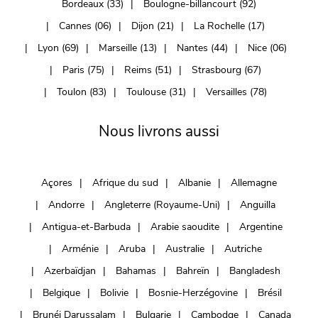
Bordeaux (33)
Boulogne-billancourt (92)
Cannes (06)
Dijon (21)
La Rochelle (17)
Lyon (69)
Marseille (13)
Nantes (44)
Nice (06)
Paris (75)
Reims (51)
Strasbourg (67)
Toulon (83)
Toulouse (31)
Versailles (78)
Nous livrons aussi
Açores
Afrique du sud
Albanie
Allemagne
Andorre
Angleterre (Royaume-Uni)
Anguilla
Antigua-et-Barbuda
Arabie saoudite
Argentine
Arménie
Aruba
Australie
Autriche
Azerbaïdjan
Bahamas
Bahreïn
Bangladesh
Belgique
Bolivie
Bosnie-Herzégovine
Brésil
Brunéi Darussalam
Bulgarie
Cambodge
Canada