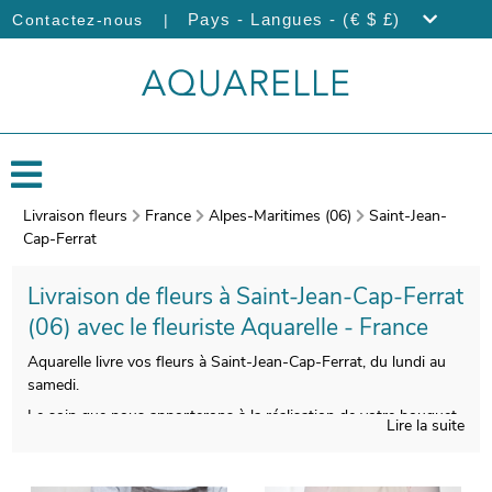
|
Pays - Langues - (€ $ £)
Contactez-nous
Livraison fleurs
France
Alpes-Maritimes (06)
Saint-Jean-
Cap-Ferrat
Livraison de fleurs à Saint-Jean-Cap-Ferrat
(06) avec le fleuriste Aquarelle - France
Aquarelle livre vos fleurs à Saint-Jean-Cap-Ferrat, du lundi au
samedi.
Le soin que nous apporterons à la réalisation de votre bouquet
Lire la suite
vous permettra de profiter d’une composition florale qui soit
belle et qualitative à la fois. Nos artisans prendront une
photographie de votre bouquet après sa confection. Cette