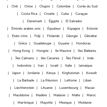
Chili
Chine
Chypre
Colombie
Corée du Sud
Costa Rica
Croatie
Cuba
Curaçao
Danemark
Égypte
El Salvador
Émirats arabes unis
Équateur
Espagne
Estonie
Etats-Unis
Fidji
Finlande
Géorgie
Gibraltar
Grèce
Guadeloupe
Guyane
Honduras
Hong Kong
Hongrie
Ile Maurice
Iles Baléares
Îles Caïmans
Iles Canaries
Îles Féroé
Inde
Indonésie
Iran
Israël
Italie
Jamaïque
Japon
Jordanie
Kenya
Kirghizistan
Koweït
La Barbade
La Réunion
Lettonie
Liban
Liechtenstein
Lituanie
Luxembourg
Macao
Macédoine
Madère
Malaisie
Malte
Maroc
Martinique
Mayotte
Mexique
Moldavie