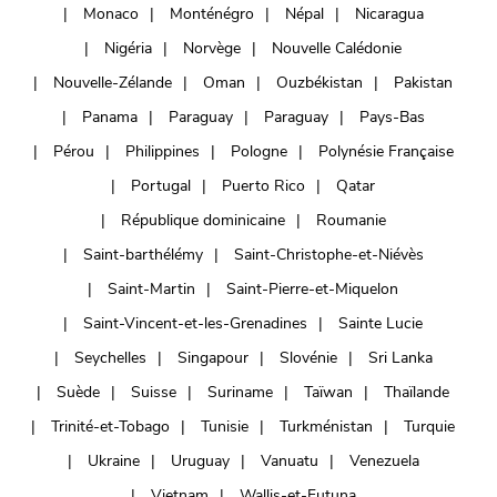
Monaco
Monténégro
Népal
Nicaragua
Nigéria
Norvège
Nouvelle Calédonie
Nouvelle-Zélande
Oman
Ouzbékistan
Pakistan
Panama
Paraguay
Paraguay
Pays-Bas
Pérou
Philippines
Pologne
Polynésie Française
Portugal
Puerto Rico
Qatar
République dominicaine
Roumanie
Saint-barthélémy
Saint-Christophe-et-Niévès
Saint-Martin
Saint-Pierre-et-Miquelon
Saint-Vincent-et-les-Grenadines
Sainte Lucie
Seychelles
Singapour
Slovénie
Sri Lanka
Suède
Suisse
Suriname
Taïwan
Thaïlande
Trinité-et-Tobago
Tunisie
Turkménistan
Turquie
Ukraine
Uruguay
Vanuatu
Venezuela
Vietnam
Wallis-et-Futuna