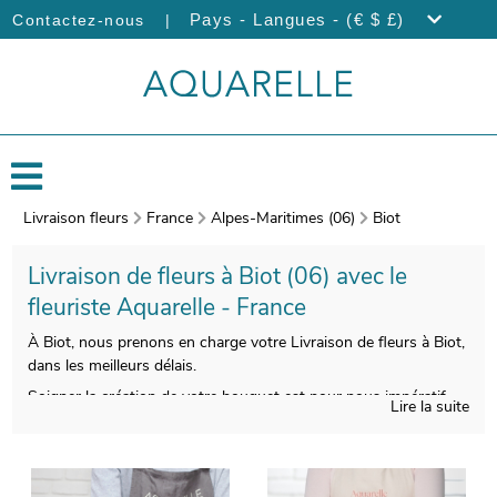
|
Pays - Langues - (€ $ £)
Contactez-nous
Livraison fleurs
France
Alpes-Maritimes (06)
Biot
Livraison de fleurs à Biot (06) avec le
fleuriste Aquarelle - France
À Biot, nous prenons en charge votre Livraison de fleurs à Biot,
dans les meilleurs délais.
Soigner la création de votre bouquet est pour nous impératif,
Lire la suite
pour vous satisfaire. Votre composition florale sera ensuite
conditionnée, avec un contenant particulier qui servira à sa
protection, puis nous prendrons une photo pour vous. L’objectif
est de vous envoyer la photo de manière à ce que vous puissiez