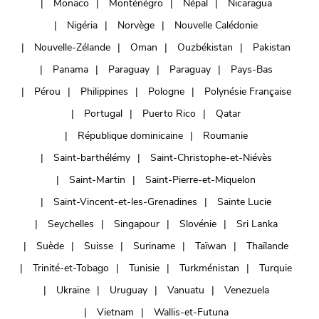
Monaco
Monténégro
Népal
Nicaragua
Nigéria
Norvège
Nouvelle Calédonie
Nouvelle-Zélande
Oman
Ouzbékistan
Pakistan
Panama
Paraguay
Paraguay
Pays-Bas
Pérou
Philippines
Pologne
Polynésie Française
Portugal
Puerto Rico
Qatar
République dominicaine
Roumanie
Saint-barthélémy
Saint-Christophe-et-Niévès
Saint-Martin
Saint-Pierre-et-Miquelon
Saint-Vincent-et-les-Grenadines
Sainte Lucie
Seychelles
Singapour
Slovénie
Sri Lanka
Suède
Suisse
Suriname
Taïwan
Thaïlande
Trinité-et-Tobago
Tunisie
Turkménistan
Turquie
Ukraine
Uruguay
Vanuatu
Venezuela
Vietnam
Wallis-et-Futuna