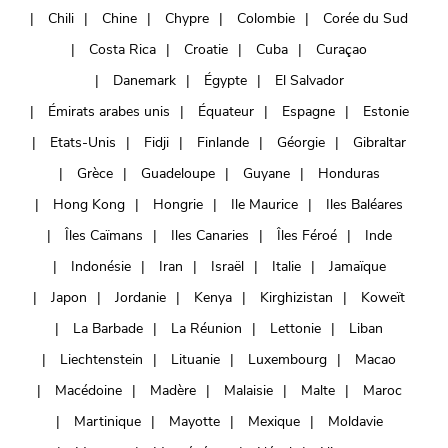
Chili
Chine
Chypre
Colombie
Corée du Sud
Costa Rica
Croatie
Cuba
Curaçao
Danemark
Égypte
El Salvador
Émirats arabes unis
Équateur
Espagne
Estonie
Etats-Unis
Fidji
Finlande
Géorgie
Gibraltar
Grèce
Guadeloupe
Guyane
Honduras
Hong Kong
Hongrie
Ile Maurice
Iles Baléares
Îles Caïmans
Iles Canaries
Îles Féroé
Inde
Indonésie
Iran
Israël
Italie
Jamaïque
Japon
Jordanie
Kenya
Kirghizistan
Koweït
La Barbade
La Réunion
Lettonie
Liban
Liechtenstein
Lituanie
Luxembourg
Macao
Macédoine
Madère
Malaisie
Malte
Maroc
Martinique
Mayotte
Mexique
Moldavie