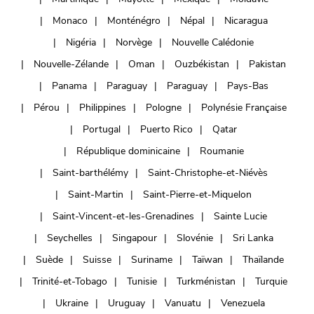
Monaco
Monténégro
Népal
Nicaragua
Nigéria
Norvège
Nouvelle Calédonie
Nouvelle-Zélande
Oman
Ouzbékistan
Pakistan
Panama
Paraguay
Paraguay
Pays-Bas
Pérou
Philippines
Pologne
Polynésie Française
Portugal
Puerto Rico
Qatar
République dominicaine
Roumanie
Saint-barthélémy
Saint-Christophe-et-Niévès
Saint-Martin
Saint-Pierre-et-Miquelon
Saint-Vincent-et-les-Grenadines
Sainte Lucie
Seychelles
Singapour
Slovénie
Sri Lanka
Suède
Suisse
Suriname
Taïwan
Thaïlande
Trinité-et-Tobago
Tunisie
Turkménistan
Turquie
Ukraine
Uruguay
Vanuatu
Venezuela