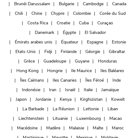
Brunéi Darussalam
Bulgarie
Cambodge
Canada
Chili
Chine
Chypre
Colombie
Corée du Sud
Costa Rica
Croatie
Cuba
Curaçao
Danemark
Égypte
El Salvador
Émirats arabes unis
Équateur
Espagne
Estonie
Etats-Unis
Fidji
Finlande
Géorgie
Gibraltar
Grèce
Guadeloupe
Guyane
Honduras
Hong Kong
Hongrie
Ile Maurice
Iles Baléares
Îles Caïmans
Iles Canaries
Îles Féroé
Inde
Indonésie
Iran
Israël
Italie
Jamaïque
Japon
Jordanie
Kenya
Kirghizistan
Koweït
La Barbade
La Réunion
Lettonie
Liban
Liechtenstein
Lituanie
Luxembourg
Macao
Macédoine
Madère
Malaisie
Malte
Maroc
Martinique
Mayotte
Mexique
Moldavie