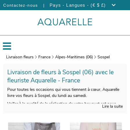
|
Pays - Langues - (€ $ £)
Contactez-nous
Livraison fleurs
France
Alpes-Maritimes (06)
Sospel
Livraison de fleurs à Sospel (06) avec le
fleuriste Aquarelle - France
Pour toutes les occasions qui vous tiennent à cœur, Aquarelle
livre vos fleurs à Sospel, du lundi au samedi.
Veiller à la qualité de la réalisation de votre bouquet est pour
Lire la suite
nous indispensable, pour vous satisfaire. Àprès sa réalisation,
nous photographierons votre bouquet. Puis, nous vous
enverrons cette photo par e-mail, avant d’envoyer votre
bouquet à Sospel, à votre destinataire. Personnalisez votre