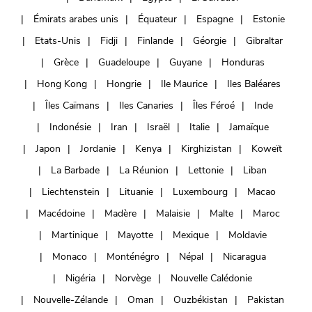
Émirats arabes unis
Équateur
Espagne
Estonie
Etats-Unis
Fidji
Finlande
Géorgie
Gibraltar
Grèce
Guadeloupe
Guyane
Honduras
Hong Kong
Hongrie
Ile Maurice
Iles Baléares
Îles Caïmans
Iles Canaries
Îles Féroé
Inde
Indonésie
Iran
Israël
Italie
Jamaïque
Japon
Jordanie
Kenya
Kirghizistan
Koweït
La Barbade
La Réunion
Lettonie
Liban
Liechtenstein
Lituanie
Luxembourg
Macao
Macédoine
Madère
Malaisie
Malte
Maroc
Martinique
Mayotte
Mexique
Moldavie
Monaco
Monténégro
Népal
Nicaragua
Nigéria
Norvège
Nouvelle Calédonie
Nouvelle-Zélande
Oman
Ouzbékistan
Pakistan