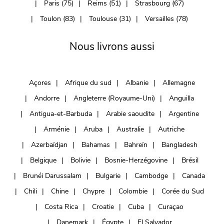
Paris (75)
Reims (51)
Strasbourg (67)
Toulon (83)
Toulouse (31)
Versailles (78)
Nous livrons aussi
Açores
Afrique du sud
Albanie
Allemagne
Andorre
Angleterre (Royaume-Uni)
Anguilla
Antigua-et-Barbuda
Arabie saoudite
Argentine
Arménie
Aruba
Australie
Autriche
Azerbaïdjan
Bahamas
Bahreïn
Bangladesh
Belgique
Bolivie
Bosnie-Herzégovine
Brésil
Brunéi Darussalam
Bulgarie
Cambodge
Canada
Chili
Chine
Chypre
Colombie
Corée du Sud
Costa Rica
Croatie
Cuba
Curaçao
Danemark
Égypte
El Salvador