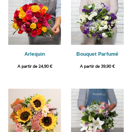
vous faire parvenir la image via votre boîte mail afin que vous
puissiez vous assurer de la conformité de votre composition
florale. C’est alors que sera organisé son envoi à Mougins. Vous
désirez ajouter une touche plus personnelle ? Il vous sera
possible de glisser un message ou une photo, afin de donner
plus de personnalité à votre cadeau.
Arlequin
Bouquet Parfumé
A partir de 24,90 €
A partir de 39,90 €