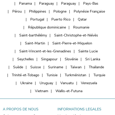
Panama
Paraguay
Paraguay
Pays-Bas
Pérou
Philippines
Pologne
Polynésie Française
Portugal
Puerto Rico
Qatar
République dominicaine
Roumanie
Saint-barthélémy
Saint-Christophe-et-Niévès
Saint-Martin
Saint-Pierre-et-Miquelon
Saint-Vincent-et-les-Grenadines
Sainte Lucie
Seychelles
Singapour
Slovénie
Sri Lanka
Suède
Suisse
Suriname
Taïwan
Thaïlande
Trinité-et-Tobago
Tunisie
Turkménistan
Turquie
Ukraine
Uruguay
Vanuatu
Venezuela
Vietnam
Wallis-et-Futuna
A PROPOS DE NOUS
INFORMATIONS LEGALES