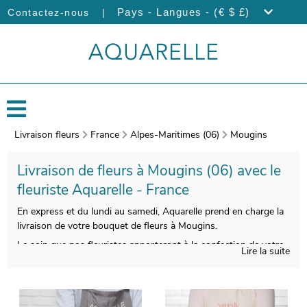
|
Pays - Langues - (€ $ £)
Contactez-nous
Livraison fleurs
France
Alpes-Maritimes (06)
Mougins
Livraison de fleurs à Mougins (06) avec le
fleuriste Aquarelle - France
En express et du lundi au samedi, Aquarelle prend en charge la
livraison de votre bouquet de fleurs à Mougins.
Le soin que nos fleuristes apporteront à la confection de votre
Lire la suite
bouquet a pour but de vous faire profiter d’une qualité
impeccable. On procèdera ensuite à l’empaquetage de vos
fleurs, et une photo de votre commande sera prise, après avoir
utilisé un vase de transport pour le protéger. L’objectif est de