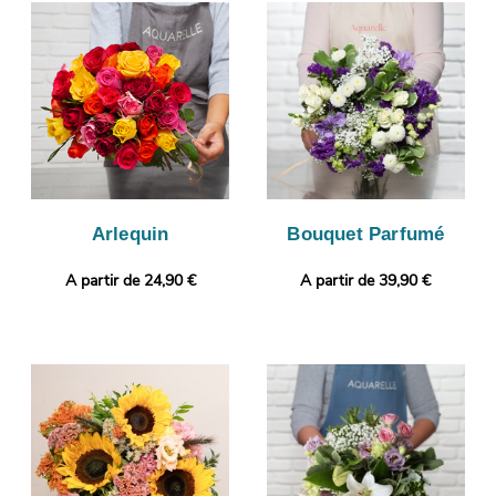
seconde étape est l’empaquetage de votre composition florale,
avec un vase de transport, puis viendra la prise d’une photo de
l’ensemble. Nous vous ferons ensuite parvenir cette photo de
manière à ce que vous puissiez vous assurer que le bouquet
que nous avons composé correspond à celui que vous avez
commandé. Puis, il sera expédié dans les meilleurs délais à
Saint-Laurent-Du-Pont. Notre petit plus ? Gratuitement et en
quelques clics, votre commande pourra être personnalisée avec
un message ou une photo.
Arlequin
Bouquet Parfumé
A partir de 24,90 €
A partir de 39,90 €