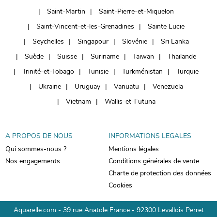
Saint-Martin
Saint-Pierre-et-Miquelon
Saint-Vincent-et-les-Grenadines
Sainte Lucie
Seychelles
Singapour
Slovénie
Sri Lanka
Suède
Suisse
Suriname
Taïwan
Thaïlande
Trinité-et-Tobago
Tunisie
Turkménistan
Turquie
Ukraine
Uruguay
Vanuatu
Venezuela
Vietnam
Wallis-et-Futuna
A PROPOS DE NOUS
INFORMATIONS LEGALES
Qui sommes-nous ?
Mentions légales
Nos engagements
Conditions générales de vente
Charte de protection des données
Cookies
Aquarelle.com - 39 rue Anatole France - 92300 Levallois Perret