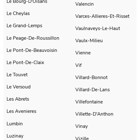
Le Bourg-D'Oisans
Valencin
Le Cheylas
Varces-Allieres-Et-Risset
Le Grand-Lemps
Vaulnaveys-Le-Haut
Le Peage-De-Roussillon
Vaulx-Milieu
Le Pont-De-Beauvoisin
Vienne
Le Pont-De-Claix
Vif
Le Touvet
Villard-Bonnot
Le Versoud
Villard-De-Lans
Les Abrets
Villefontaine
Les Avenieres
Villette-D'Anthon
Lumbin
Vinay
Luzinay
Vizille