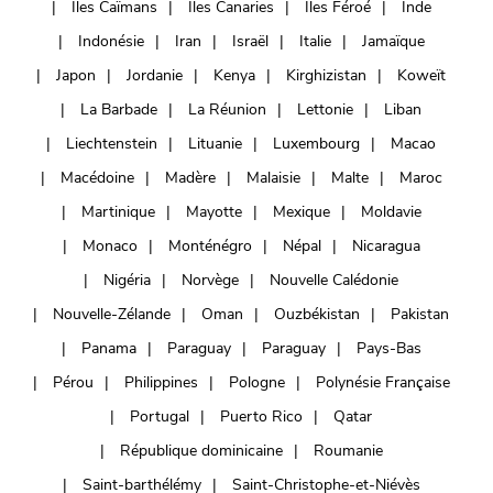
Îles Caïmans
Iles Canaries
Îles Féroé
Inde
Indonésie
Iran
Israël
Italie
Jamaïque
Japon
Jordanie
Kenya
Kirghizistan
Koweït
La Barbade
La Réunion
Lettonie
Liban
Liechtenstein
Lituanie
Luxembourg
Macao
Macédoine
Madère
Malaisie
Malte
Maroc
Martinique
Mayotte
Mexique
Moldavie
Monaco
Monténégro
Népal
Nicaragua
Nigéria
Norvège
Nouvelle Calédonie
Nouvelle-Zélande
Oman
Ouzbékistan
Pakistan
Panama
Paraguay
Paraguay
Pays-Bas
Pérou
Philippines
Pologne
Polynésie Française
Portugal
Puerto Rico
Qatar
République dominicaine
Roumanie
Saint-barthélémy
Saint-Christophe-et-Niévès