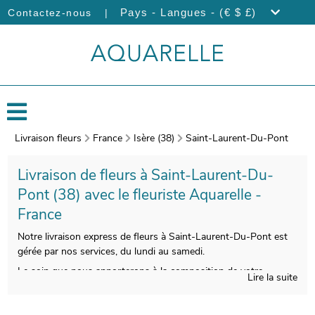
|
Pays - Langues - (€ $ £)
Contactez-nous
Livraison fleurs
France
Isère (38)
Saint-Laurent-Du-Pont
Livraison de fleurs à Saint-Laurent-Du-
Pont (38) avec le fleuriste Aquarelle -
France
Notre livraison express de fleurs à Saint-Laurent-Du-Pont est
gérée par nos services, du lundi au samedi.
Le soin que nous apporterons à la composition de votre
Lire la suite
bouquet de fleurs vous donnera la chance de profiter d’une
composition florale belle à regarder et de bonne qualité. La