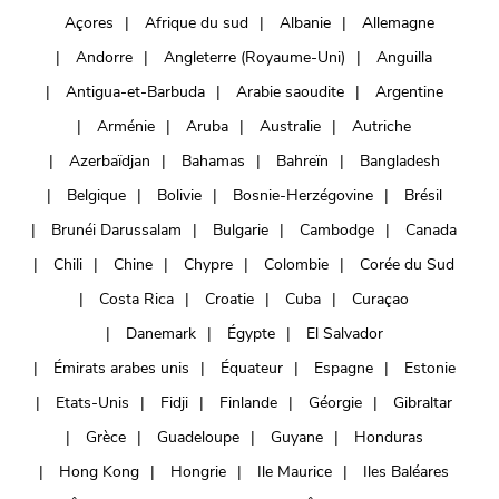
Açores
Afrique du sud
Albanie
Allemagne
Andorre
Angleterre (Royaume-Uni)
Anguilla
Antigua-et-Barbuda
Arabie saoudite
Argentine
Arménie
Aruba
Australie
Autriche
Azerbaïdjan
Bahamas
Bahreïn
Bangladesh
Belgique
Bolivie
Bosnie-Herzégovine
Brésil
Brunéi Darussalam
Bulgarie
Cambodge
Canada
Chili
Chine
Chypre
Colombie
Corée du Sud
Costa Rica
Croatie
Cuba
Curaçao
Danemark
Égypte
El Salvador
Émirats arabes unis
Équateur
Espagne
Estonie
Etats-Unis
Fidji
Finlande
Géorgie
Gibraltar
Grèce
Guadeloupe
Guyane
Honduras
Hong Kong
Hongrie
Ile Maurice
Iles Baléares