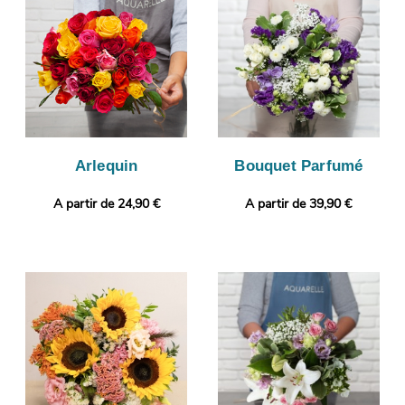
vous faire parvenir la image par e-mail de manière à ce que
vous puissiez vous assurer que le bouquet de fleurs qui sera
reçu par le destinataire correspond à celui que vous avez
commandé. C’est alors que sera organisée sa livraison à Le
Bourg-D'Oisans. Rendez votre cadeau plus original encore avec
une photo ou un message selon vos préférences.
Arlequin
Bouquet Parfumé
A partir de 24,90 €
A partir de 39,90 €