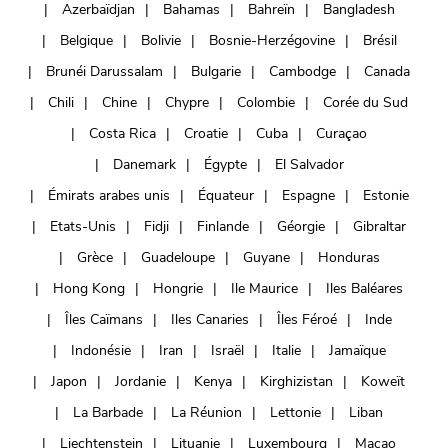
Azerbaïdjan
Bahamas
Bahreïn
Bangladesh
Belgique
Bolivie
Bosnie-Herzégovine
Brésil
Brunéi Darussalam
Bulgarie
Cambodge
Canada
Chili
Chine
Chypre
Colombie
Corée du Sud
Costa Rica
Croatie
Cuba
Curaçao
Danemark
Égypte
El Salvador
Émirats arabes unis
Équateur
Espagne
Estonie
Etats-Unis
Fidji
Finlande
Géorgie
Gibraltar
Grèce
Guadeloupe
Guyane
Honduras
Hong Kong
Hongrie
Ile Maurice
Iles Baléares
Îles Caïmans
Iles Canaries
Îles Féroé
Inde
Indonésie
Iran
Israël
Italie
Jamaïque
Japon
Jordanie
Kenya
Kirghizistan
Koweït
La Barbade
La Réunion
Lettonie
Liban
Liechtenstein
Lituanie
Luxembourg
Macao