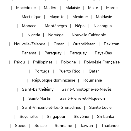
Macédoine
Madère
Malaisie
Malte
Maroc
Martinique
Mayotte
Mexique
Moldavie
Monaco
Monténégro
Népal
Nicaragua
Nigéria
Norvège
Nouvelle Calédonie
Nouvelle-Zélande
Oman
Ouzbékistan
Pakistan
Panama
Paraguay
Paraguay
Pays-Bas
Pérou
Philippines
Pologne
Polynésie Française
Portugal
Puerto Rico
Qatar
République dominicaine
Roumanie
Saint-barthélémy
Saint-Christophe-et-Niévès
Saint-Martin
Saint-Pierre-et-Miquelon
Saint-Vincent-et-les-Grenadines
Sainte Lucie
Seychelles
Singapour
Slovénie
Sri Lanka
Suède
Suisse
Suriname
Taïwan
Thaïlande