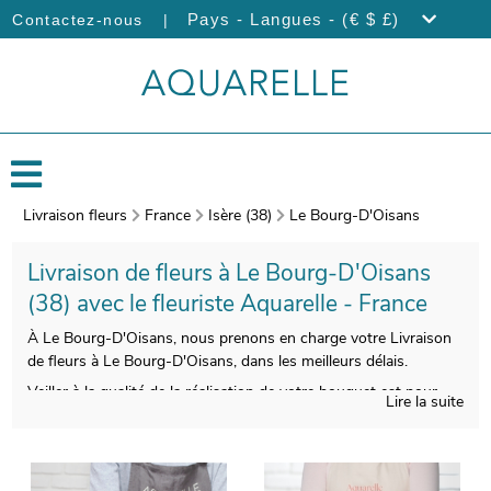
|
Pays - Langues - (€ $ £)
Contactez-nous
Livraison fleurs
France
Isère (38)
Le Bourg-D'Oisans
Livraison de fleurs à Le Bourg-D'Oisans
(38) avec le fleuriste Aquarelle - France
À Le Bourg-D'Oisans, nous prenons en charge votre Livraison
de fleurs à Le Bourg-D'Oisans, dans les meilleurs délais.
Veiller à la qualité de la réalisation de votre bouquet est pour
Lire la suite
nous impératif, afin que le résultat soit à la hauteur de vos
espérances. On procèdera ensuite à l’emballage de votre
bouquet, et une photo de l’ensemble sera prise, une fois le
bouquet inséré dans son vase de transport. L’objectif est de