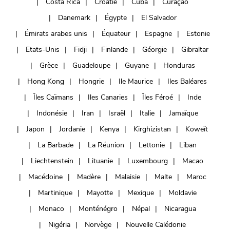
Costa Rica
Croatie
Cuba
Curaçao
Danemark
Égypte
El Salvador
Émirats arabes unis
Équateur
Espagne
Estonie
Etats-Unis
Fidji
Finlande
Géorgie
Gibraltar
Grèce
Guadeloupe
Guyane
Honduras
Hong Kong
Hongrie
Ile Maurice
Iles Baléares
Îles Caïmans
Iles Canaries
Îles Féroé
Inde
Indonésie
Iran
Israël
Italie
Jamaïque
Japon
Jordanie
Kenya
Kirghizistan
Koweït
La Barbade
La Réunion
Lettonie
Liban
Liechtenstein
Lituanie
Luxembourg
Macao
Macédoine
Madère
Malaisie
Malte
Maroc
Martinique
Mayotte
Mexique
Moldavie
Monaco
Monténégro
Népal
Nicaragua
Nigéria
Norvège
Nouvelle Calédonie