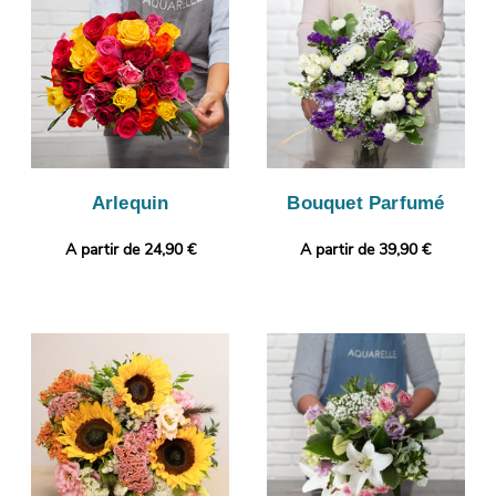
vous ferons ensuite parvenir cette image par e-mail de manière
à ce que vous puissiez vous assurer que le bouquet de fleurs
envoyé correspond à celui que vous avez commandé. Puis, il
sera livré très rapidement à Dolomieu. Envie de faire encore plus
plaisir ? Vous pouvez glisser un message ou une photo, afin de
donner plus de personnalité à votre cadeau.
Arlequin
Bouquet Parfumé
A partir de 24,90 €
A partir de 39,90 €