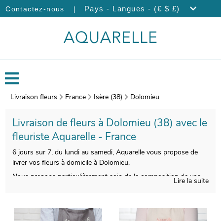
|
Pays - Langues - (€ $ £)
Contactez-nous
Livraison fleurs
France
Isère (38)
Dolomieu
Livraison de fleurs à Dolomieu (38) avec le
fleuriste Aquarelle - France
6 jours sur 7, du lundi au samedi, Aquarelle vous propose de
livrer vos fleurs à domicile à Dolomieu.
Nous prenons particulièrement soin de la composition de vos
Lire la suite
bouquets de fleurs, afin que le produit fini soit à la hauteur de
vos exigences. On procèdera ensuite à l’empaquetage de votre
bouquet, et une photo de vos produits commandés sera prise,
une fois le bouquet installé dans un contenant approprié. Nous