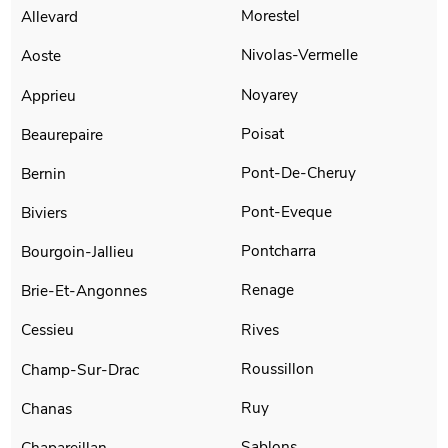
Morestel
Allevard
Nivolas-Vermelle
Aoste
Noyarey
Apprieu
Poisat
Beaurepaire
Pont-De-Cheruy
Bernin
Pont-Eveque
Biviers
Pontcharra
Bourgoin-Jallieu
Renage
Brie-Et-Angonnes
Rives
Cessieu
Roussillon
Champ-Sur-Drac
Ruy
Chanas
Sablons
Chapareillan