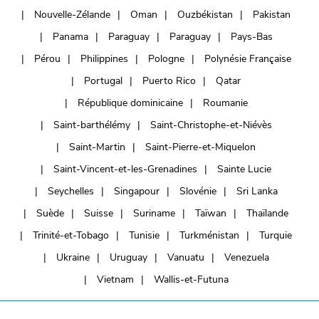
Nouvelle-Zélande
Oman
Ouzbékistan
Pakistan
Panama
Paraguay
Paraguay
Pays-Bas
Pérou
Philippines
Pologne
Polynésie Française
Portugal
Puerto Rico
Qatar
République dominicaine
Roumanie
Saint-barthélémy
Saint-Christophe-et-Niévès
Saint-Martin
Saint-Pierre-et-Miquelon
Saint-Vincent-et-les-Grenadines
Sainte Lucie
Seychelles
Singapour
Slovénie
Sri Lanka
Suède
Suisse
Suriname
Taïwan
Thaïlande
Trinité-et-Tobago
Tunisie
Turkménistan
Turquie
Ukraine
Uruguay
Vanuatu
Venezuela
Vietnam
Wallis-et-Futuna