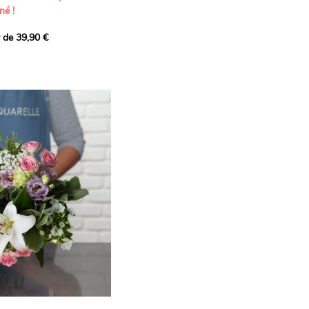
né !
r de 39,90 €
icat et généreux, imaginé
istes pour transmettre vos
s.
lanches apportent à cette
e pureté et de
 les giroflées dévoilent
ne allure naturellement
, léger et aérien, vient
 de douceur, pendant que
t une note d’élégance et de
rmonie florale.
ectionnée avec soin pour
lumineux, plein de
se. Avec son bel équilibre
et parfum, cette création
 célébrer les plus beaux
râce et émotion.