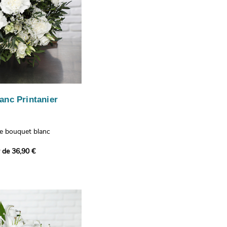
anc Printanier
re bouquet blanc
 lisianthus, d'oeillets et
r de 36,90 €
 bouquet offre une
e fraîcheur printanière qui
 à tous ceux qui le
hus représentent la
issance, les oeillets
 l'admiration, tandis que
te une touche délicate et