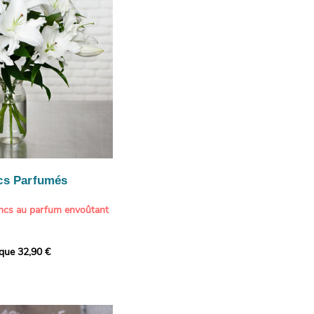
cs Parfumés
ancs au parfum envoûtant
xception avec cette
ique 32,90 €
de lys blancs signée
fum intense et leur grâce
ortent une touche de
t à tout intérieur. Ce