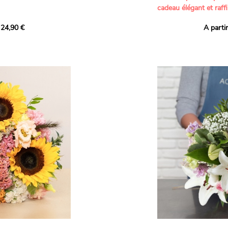
cadeau élégant et raffi
a part belle aux teintes
 24,90 €
A parti
né garanti. Un
Offrez un bouquet dél
icolores aux variétés
par nos artisans fleur
es, parfait pour
plus tendres attention
nds bonheurs.
Les roses branchues b
ua', 'Red Calypso',
création une touche d
ld Calypso', connues
romantisme, tandis que
eurs teintes
un parfum délicat et u
 épanouissement de
poétique. Le gypsophile
envelopper l’ensemble
s dans un bouquet de
les lisianthus ajouten
raffinement à cette ha
Chaque tige a été sél
de roses roses,
composer un bouquet 
charme et de délicates
r structurer
entre volume, finesse 
florale est idéale pour
moments de vie avec g
e joyeux et coloré