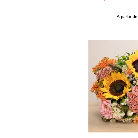
Ce bouquet Arlequin fait l
A partir de
vives pour un effet vitami
assortiment de roses mult
soigneusement sélectionné
célébrer les petits et gra
Retrouvez les variétés 'Aq
'Tropical Amazone' et 'Wi
pour leur tenue en vase, l
incroyables et le parfait
leurs boutons.
Une explosion de couleur
roses fraîches !
Il contient :
- Un mélange harmonieux 
rouges, jaunes et orange
- Quelques feuillages pou
À offrir pour :
- Souhaiter un anniversair