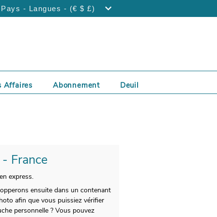
Pays - Langues - (€ $ £)
 Affaires
Abonnement
Deuil
e - France
 en express.
velopperons ensuite dans un contenant
oto afin que vous puissiez vérifier
touche personnelle ? Vous pouvez