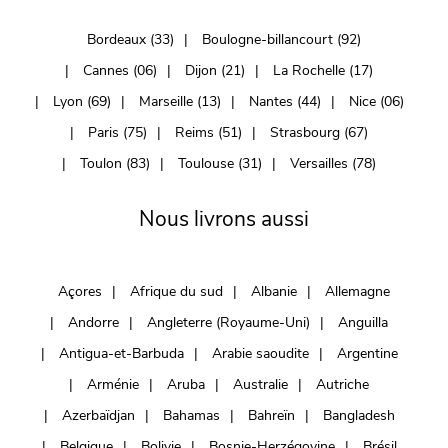
Bordeaux (33)
Boulogne-billancourt (92)
Cannes (06)
Dijon (21)
La Rochelle (17)
Lyon (69)
Marseille (13)
Nantes (44)
Nice (06)
Paris (75)
Reims (51)
Strasbourg (67)
Toulon (83)
Toulouse (31)
Versailles (78)
Nous livrons aussi
Açores
Afrique du sud
Albanie
Allemagne
Andorre
Angleterre (Royaume-Uni)
Anguilla
Antigua-et-Barbuda
Arabie saoudite
Argentine
Arménie
Aruba
Australie
Autriche
Azerbaïdjan
Bahamas
Bahreïn
Bangladesh
Belgique
Bolivie
Bosnie-Herzégovine
Brésil