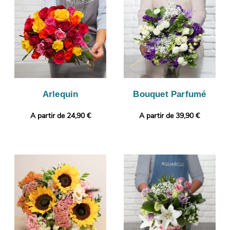
enverrons ensuite cette image via votre boîte mail de manière à
ce que vous puissiez vous assurer que le bouquet de fleurs qui
a été réalisé par nos soins correspond à celui que vous avez
choisi. Enfin, il sera envoyé en express à Le Pont-De-Claix.
Vous désirez joindre à votre bouquet une touche qui vous
ressemble ? Sans frais supplémentaire, votre commande pourra
être complétée par un message personnalisé.
Arlequin
Bouquet Parfumé
A partir de 24,90 €
A partir de 39,90 €