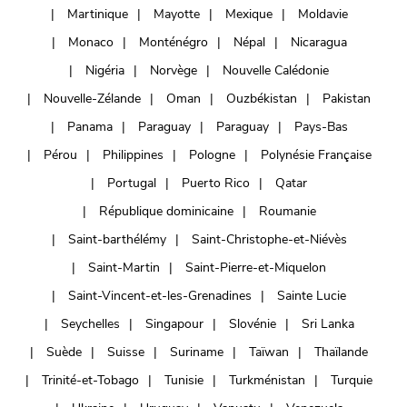
Martinique
Mayotte
Mexique
Moldavie
Monaco
Monténégro
Népal
Nicaragua
Nigéria
Norvège
Nouvelle Calédonie
Nouvelle-Zélande
Oman
Ouzbékistan
Pakistan
Panama
Paraguay
Paraguay
Pays-Bas
Pérou
Philippines
Pologne
Polynésie Française
Portugal
Puerto Rico
Qatar
République dominicaine
Roumanie
Saint-barthélémy
Saint-Christophe-et-Niévès
Saint-Martin
Saint-Pierre-et-Miquelon
Saint-Vincent-et-les-Grenadines
Sainte Lucie
Seychelles
Singapour
Slovénie
Sri Lanka
Suède
Suisse
Suriname
Taïwan
Thaïlande
Trinité-et-Tobago
Tunisie
Turkménistan
Turquie