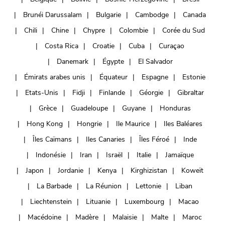
Brunéi Darussalam
Bulgarie
Cambodge
Canada
Chili
Chine
Chypre
Colombie
Corée du Sud
Costa Rica
Croatie
Cuba
Curaçao
Danemark
Égypte
El Salvador
Émirats arabes unis
Équateur
Espagne
Estonie
Etats-Unis
Fidji
Finlande
Géorgie
Gibraltar
Grèce
Guadeloupe
Guyane
Honduras
Hong Kong
Hongrie
Ile Maurice
Iles Baléares
Îles Caïmans
Iles Canaries
Îles Féroé
Inde
Indonésie
Iran
Israël
Italie
Jamaïque
Japon
Jordanie
Kenya
Kirghizistan
Koweït
La Barbade
La Réunion
Lettonie
Liban
Liechtenstein
Lituanie
Luxembourg
Macao
Macédoine
Madère
Malaisie
Malte
Maroc