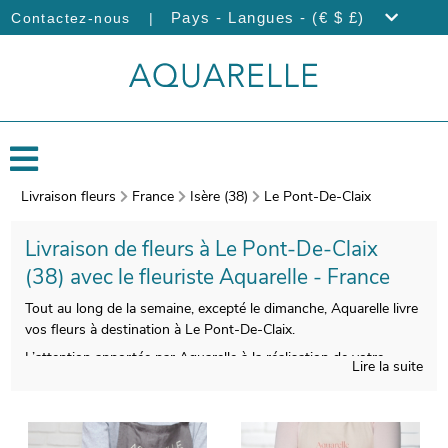
|
Pays - Langues - (€ $ £)
Contactez-nous
Livraison fleurs
France
Isère (38)
Le Pont-De-Claix
Livraison de fleurs à Le Pont-De-Claix
(38) avec le fleuriste Aquarelle - France
Tout au long de la semaine, excepté le dimanche, Aquarelle livre
vos fleurs à destination à Le Pont-De-Claix.
L’attention apportée par Aquarelle à la réalisation de votre
Lire la suite
bouquet a pour but de vous faire profiter d’une qualité
indiscutable. On procèdera ensuite à l’empaquetage de vos
fleurs, et une photo de votre commande sera prise, une fois le
bouquet placé dans son vase de transport. Nous vous