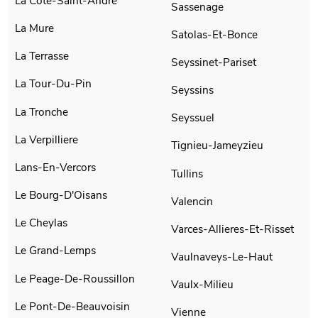
La Cote-Saint-Andre
Sassenage
La Mure
Satolas-Et-Bonce
La Terrasse
Seyssinet-Pariset
La Tour-Du-Pin
Seyssins
La Tronche
Seyssuel
La Verpilliere
Tignieu-Jameyzieu
Lans-En-Vercors
Tullins
Le Bourg-D'Oisans
Valencin
Le Cheylas
Varces-Allieres-Et-Risset
Le Grand-Lemps
Vaulnaveys-Le-Haut
Le Peage-De-Roussillon
Vaulx-Milieu
Le Pont-De-Beauvoisin
Vienne