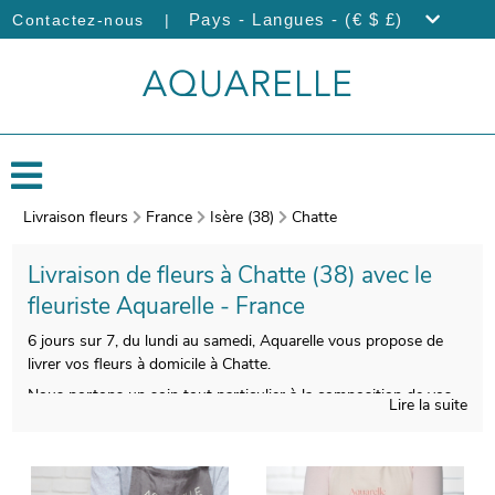
|
Pays - Langues - (€ $ £)
Contactez-nous
Livraison fleurs
France
Isère (38)
Chatte
Livraison de fleurs à Chatte (38) avec le
fleuriste Aquarelle - France
6 jours sur 7, du lundi au samedi, Aquarelle vous propose de
livrer vos fleurs à domicile à Chatte.
Nous portons un soin tout particulier à la composition de vos
Lire la suite
bouquets de fleurs, afin de satisfaire vos exigences. Votre
bouquet sera ensuite emballé, avec un vase de transport qui
servira à sa protection, puis une photo sera prise. Nous vous
ferons ensuite parvenir cette photo par e-mail afin que vous