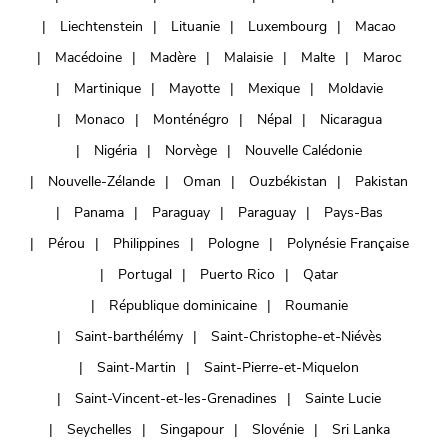
Liechtenstein
Lituanie
Luxembourg
Macao
Macédoine
Madère
Malaisie
Malte
Maroc
Martinique
Mayotte
Mexique
Moldavie
Monaco
Monténégro
Népal
Nicaragua
Nigéria
Norvège
Nouvelle Calédonie
Nouvelle-Zélande
Oman
Ouzbékistan
Pakistan
Panama
Paraguay
Paraguay
Pays-Bas
Pérou
Philippines
Pologne
Polynésie Française
Portugal
Puerto Rico
Qatar
République dominicaine
Roumanie
Saint-barthélémy
Saint-Christophe-et-Niévès
Saint-Martin
Saint-Pierre-et-Miquelon
Saint-Vincent-et-les-Grenadines
Sainte Lucie
Seychelles
Singapour
Slovénie
Sri Lanka