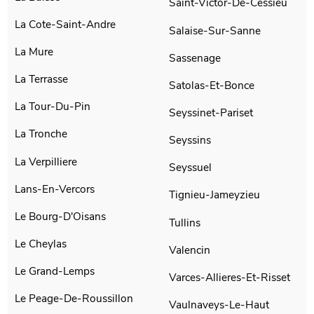
Saint-Victor-De-Cessieu
La Cote-Saint-Andre
Salaise-Sur-Sanne
La Mure
Sassenage
La Terrasse
Satolas-Et-Bonce
La Tour-Du-Pin
Seyssinet-Pariset
La Tronche
Seyssins
La Verpilliere
Seyssuel
Lans-En-Vercors
Tignieu-Jameyzieu
Le Bourg-D'Oisans
Tullins
Le Cheylas
Valencin
Le Grand-Lemps
Varces-Allieres-Et-Risset
Le Peage-De-Roussillon
Vaulnaveys-Le-Haut