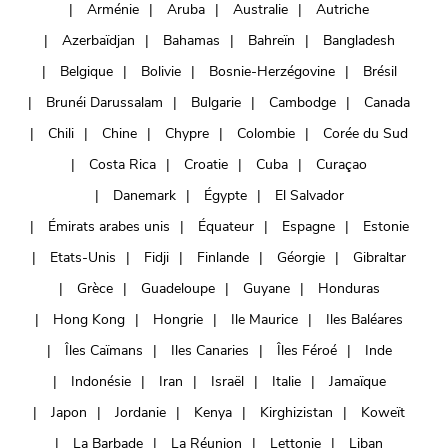
Arménie
Aruba
Australie
Autriche
Azerbaïdjan
Bahamas
Bahreïn
Bangladesh
Belgique
Bolivie
Bosnie-Herzégovine
Brésil
Brunéi Darussalam
Bulgarie
Cambodge
Canada
Chili
Chine
Chypre
Colombie
Corée du Sud
Costa Rica
Croatie
Cuba
Curaçao
Danemark
Égypte
El Salvador
Émirats arabes unis
Équateur
Espagne
Estonie
Etats-Unis
Fidji
Finlande
Géorgie
Gibraltar
Grèce
Guadeloupe
Guyane
Honduras
Hong Kong
Hongrie
Ile Maurice
Iles Baléares
Îles Caïmans
Iles Canaries
Îles Féroé
Inde
Indonésie
Iran
Israël
Italie
Jamaïque
Japon
Jordanie
Kenya
Kirghizistan
Koweït
La Barbade
La Réunion
Lettonie
Liban