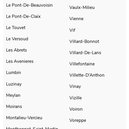
Le Pont-De-Beauvoisin
Vaulx-Milieu
Le Pont-De-Claix
Vienne
Le Touvet
Vif
Le Versoud
Villard-Bonnot
Les Abrets
Villard-De-Lans
Les Avenieres
Villefontaine
Lumbin
Villette-D'Anthon
Luzinay
Vinay
Meylan
Vizille
Moirans
Voiron
Montalieu-Vercieu
Voreppe
Montbonnot-Saint-Martin