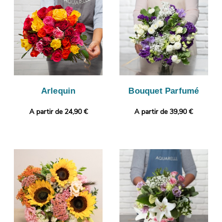
vous enverrons ensuite cette photographie de manière à ce que
vous puissiez vous assurer que le bouquet de fleurs qui sera
reçu par le destinataire est le même que celui que vous avez
commandé. C’est alors qu’aura lieu son envoi à Communay.
Vous souhaitez ajouter une touche personnelle ? Gratuitement
et en quelques clics, vous pourrez ajouter un message ou une
photo à votre commande.
Arlequin
Bouquet Parfumé
A partir de 24,90 €
A partir de 39,90 €