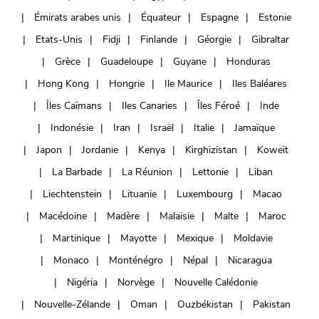
Émirats arabes unis
Équateur
Espagne
Estonie
Etats-Unis
Fidji
Finlande
Géorgie
Gibraltar
Grèce
Guadeloupe
Guyane
Honduras
Hong Kong
Hongrie
Ile Maurice
Iles Baléares
Îles Caïmans
Iles Canaries
Îles Féroé
Inde
Indonésie
Iran
Israël
Italie
Jamaïque
Japon
Jordanie
Kenya
Kirghizistan
Koweït
La Barbade
La Réunion
Lettonie
Liban
Liechtenstein
Lituanie
Luxembourg
Macao
Macédoine
Madère
Malaisie
Malte
Maroc
Martinique
Mayotte
Mexique
Moldavie
Monaco
Monténégro
Népal
Nicaragua
Nigéria
Norvège
Nouvelle Calédonie
Nouvelle-Zélande
Oman
Ouzbékistan
Pakistan