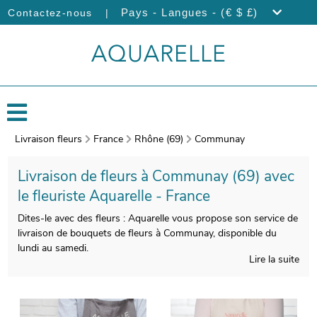
|
Pays - Langues - (€ $ £)
Contactez-nous
Livraison fleurs
France
Rhône (69)
Communay
Livraison de fleurs à Communay (69) avec
le fleuriste Aquarelle - France
Dites-le avec des fleurs : Aquarelle vous propose son service de
livraison de bouquets de fleurs à Communay, disponible du
lundi au samedi.
Lire la suite
L’atelier d’Aquarelle créera votre bouquet de fleurs de saison
avec soin et savoir-faire. La seconde étape est l’emballage de
votre composition florale, et une photo de l’ensemble sera prise,
une fois le bouquet inséré dans un contenant approprié. Nous