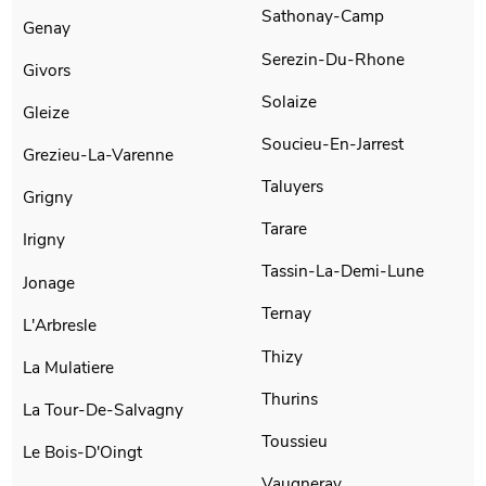
Sathonay-Camp
Genay
Serezin-Du-Rhone
Givors
Solaize
Gleize
Soucieu-En-Jarrest
Grezieu-La-Varenne
Taluyers
Grigny
Tarare
Irigny
Tassin-La-Demi-Lune
Jonage
Ternay
L'Arbresle
Thizy
La Mulatiere
Thurins
La Tour-De-Salvagny
Toussieu
Le Bois-D'Oingt
Vaugneray