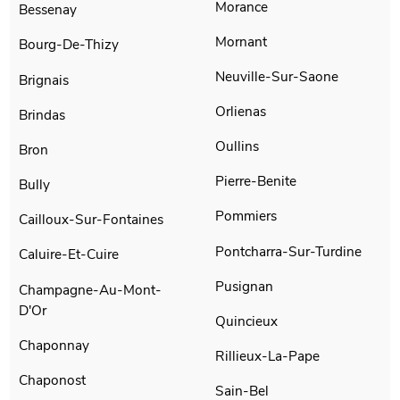
Morance
Bessenay
Mornant
Bourg-De-Thizy
Neuville-Sur-Saone
Brignais
Orlienas
Brindas
Oullins
Bron
Pierre-Benite
Bully
Pommiers
Cailloux-Sur-Fontaines
Pontcharra-Sur-Turdine
Caluire-Et-Cuire
Pusignan
Champagne-Au-Mont-
D'Or
Quincieux
Chaponnay
Rillieux-La-Pape
Chaponost
Sain-Bel