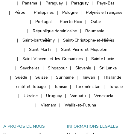
Panama
Paraguay
Paraguay
Pays-Bas
Pérou
Philippines
Pologne
Polynésie Française
Portugal
Puerto Rico
Qatar
République dominicaine
Roumanie
Saint-barthélémy
Saint-Christophe-et-Niévès
Saint-Martin
Saint-Pierre-et-Miquelon
Saint-Vincent-et-les-Grenadines
Sainte Lucie
Seychelles
Singapour
Slovénie
Sri Lanka
Suède
Suisse
Suriname
Taïwan
Thaïlande
Trinité-et-Tobago
Tunisie
Turkménistan
Turquie
Ukraine
Uruguay
Vanuatu
Venezuela
Vietnam
Wallis-et-Futuna
A PROPOS DE NOUS
INFORMATIONS LEGALES