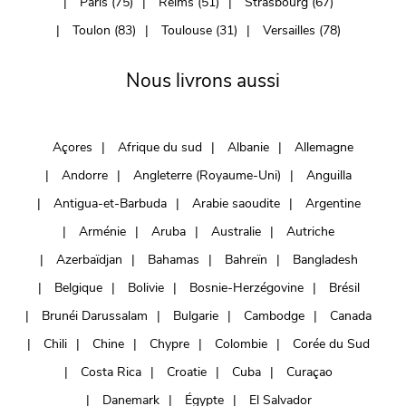
Paris (75)
Reims (51)
Strasbourg (67)
Toulon (83)
Toulouse (31)
Versailles (78)
Nous livrons aussi
Açores
Afrique du sud
Albanie
Allemagne
Andorre
Angleterre (Royaume-Uni)
Anguilla
Antigua-et-Barbuda
Arabie saoudite
Argentine
Arménie
Aruba
Australie
Autriche
Azerbaïdjan
Bahamas
Bahreïn
Bangladesh
Belgique
Bolivie
Bosnie-Herzégovine
Brésil
Brunéi Darussalam
Bulgarie
Cambodge
Canada
Chili
Chine
Chypre
Colombie
Corée du Sud
Costa Rica
Croatie
Cuba
Curaçao
Danemark
Égypte
El Salvador