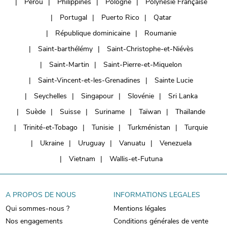
Pérou
Philippines
Pologne
Polynésie Française
Portugal
Puerto Rico
Qatar
République dominicaine
Roumanie
Saint-barthélémy
Saint-Christophe-et-Niévès
Saint-Martin
Saint-Pierre-et-Miquelon
Saint-Vincent-et-les-Grenadines
Sainte Lucie
Seychelles
Singapour
Slovénie
Sri Lanka
Suède
Suisse
Suriname
Taïwan
Thaïlande
Trinité-et-Tobago
Tunisie
Turkménistan
Turquie
Ukraine
Uruguay
Vanuatu
Venezuela
Vietnam
Wallis-et-Futuna
A PROPOS DE NOUS
INFORMATIONS LEGALES
Qui sommes-nous ?
Mentions légales
Nos engagements
Conditions générales de vente