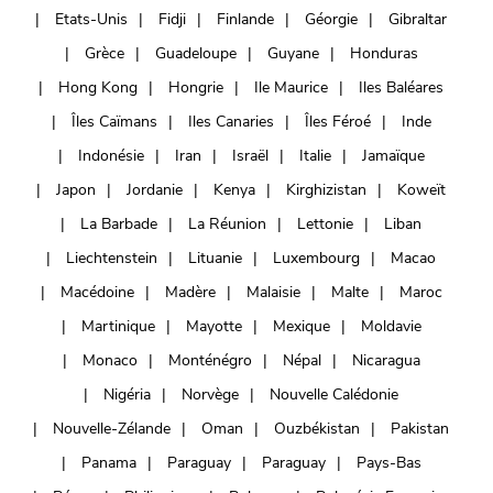
Etats-Unis
Fidji
Finlande
Géorgie
Gibraltar
Grèce
Guadeloupe
Guyane
Honduras
Hong Kong
Hongrie
Ile Maurice
Iles Baléares
Îles Caïmans
Iles Canaries
Îles Féroé
Inde
Indonésie
Iran
Israël
Italie
Jamaïque
Japon
Jordanie
Kenya
Kirghizistan
Koweït
La Barbade
La Réunion
Lettonie
Liban
Liechtenstein
Lituanie
Luxembourg
Macao
Macédoine
Madère
Malaisie
Malte
Maroc
Martinique
Mayotte
Mexique
Moldavie
Monaco
Monténégro
Népal
Nicaragua
Nigéria
Norvège
Nouvelle Calédonie
Nouvelle-Zélande
Oman
Ouzbékistan
Pakistan
Panama
Paraguay
Paraguay
Pays-Bas