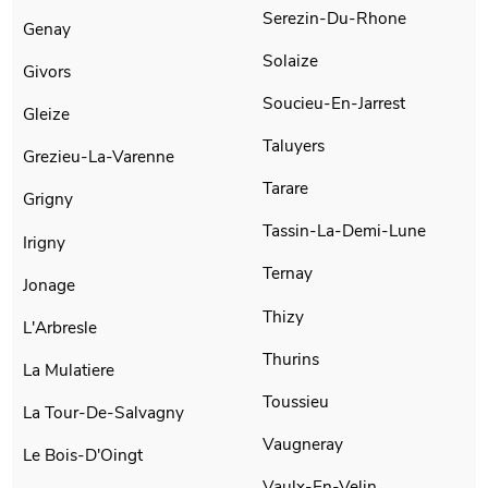
Serezin-Du-Rhone
Genay
Solaize
Givors
Soucieu-En-Jarrest
Gleize
Taluyers
Grezieu-La-Varenne
Tarare
Grigny
Tassin-La-Demi-Lune
Irigny
Ternay
Jonage
Thizy
L'Arbresle
Thurins
La Mulatiere
Toussieu
La Tour-De-Salvagny
Vaugneray
Le Bois-D'Oingt
Vaulx-En-Velin