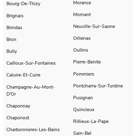
Morance
Bourg-De-Thizy
Mornant
Brignais
Neuville-Sur-Saone
Brindas
Orlienas
Bron
Oullins
Bully
Pierre-Benite
Cailloux-Sur-Fontaines
Pommiers
Caluire-Et-Cuire
Pontcharra-Sur-Turdine
Champagne-Au-Mont-
D'Or
Pusignan
Chaponnay
Quincieux
Chaponost
Rillieux-La-Pape
Charbonnieres-Les-Bains
Sain-Bel