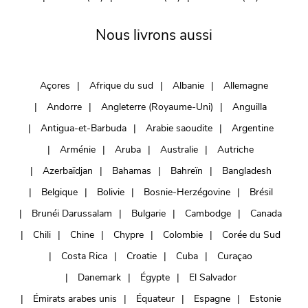
Nous livrons aussi
Açores
Afrique du sud
Albanie
Allemagne
Andorre
Angleterre (Royaume-Uni)
Anguilla
Antigua-et-Barbuda
Arabie saoudite
Argentine
Arménie
Aruba
Australie
Autriche
Azerbaïdjan
Bahamas
Bahreïn
Bangladesh
Belgique
Bolivie
Bosnie-Herzégovine
Brésil
Brunéi Darussalam
Bulgarie
Cambodge
Canada
Chili
Chine
Chypre
Colombie
Corée du Sud
Costa Rica
Croatie
Cuba
Curaçao
Danemark
Égypte
El Salvador
Émirats arabes unis
Équateur
Espagne
Estonie