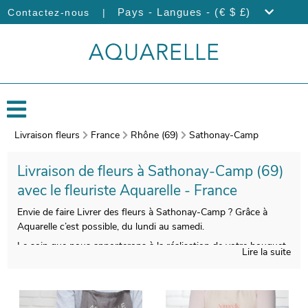
|
Pays - Langues - (€ $ £)
Contactez-nous
Livraison fleurs
France
Rhône (69)
Sathonay-Camp
Livraison de fleurs à Sathonay-Camp (69)
avec le fleuriste Aquarelle - France
Envie de faire Livrer des fleurs à Sathonay-Camp ? Grâce à
Aquarelle c’est possible, du lundi au samedi.
Le soin que nous apporterons à la réalisation de votre bouquet
Lire la suite
vous donnera la possibilité de profiter d’une composition florale
qui soit belle et qualitative à la fois. Nos artisans prendront une
photographie de votre bouquet après sa création. Notre objectif
est de vous faire parvenir la photo par e-mail afin de vous