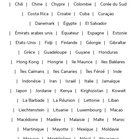
Chili
Chine
Chypre
Colombie
Corée du Sud
Costa Rica
Croatie
Cuba
Curaçao
Danemark
Égypte
El Salvador
Émirats arabes unis
Équateur
Espagne
Estonie
Etats-Unis
Fidji
Finlande
Géorgie
Gibraltar
Grèce
Guadeloupe
Guyane
Honduras
Hong Kong
Hongrie
Ile Maurice
Iles Baléares
Îles Caïmans
Iles Canaries
Îles Féroé
Inde
Indonésie
Iran
Israël
Italie
Jamaïque
Japon
Jordanie
Kenya
Kirghizistan
Koweït
La Barbade
La Réunion
Lettonie
Liban
Liechtenstein
Lituanie
Luxembourg
Macao
Macédoine
Madère
Malaisie
Malte
Maroc
Martinique
Mayotte
Mexique
Moldavie
Monaco
Monténégro
Népal
Nicaragua