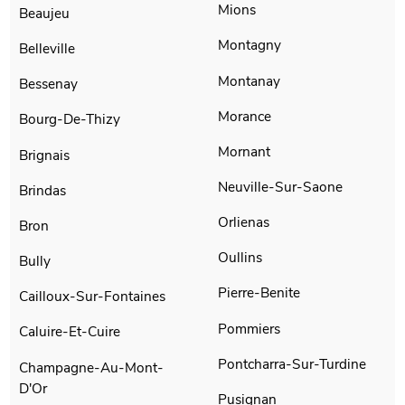
Mions
Beaujeu
Montagny
Belleville
Montanay
Bessenay
Morance
Bourg-De-Thizy
Mornant
Brignais
Neuville-Sur-Saone
Brindas
Orlienas
Bron
Oullins
Bully
Pierre-Benite
Cailloux-Sur-Fontaines
Pommiers
Caluire-Et-Cuire
Pontcharra-Sur-Turdine
Champagne-Au-Mont-
D'Or
Pusignan