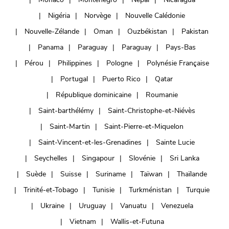
Nigéria
Norvège
Nouvelle Calédonie
Nouvelle-Zélande
Oman
Ouzbékistan
Pakistan
Panama
Paraguay
Paraguay
Pays-Bas
Pérou
Philippines
Pologne
Polynésie Française
Portugal
Puerto Rico
Qatar
République dominicaine
Roumanie
Saint-barthélémy
Saint-Christophe-et-Niévès
Saint-Martin
Saint-Pierre-et-Miquelon
Saint-Vincent-et-les-Grenadines
Sainte Lucie
Seychelles
Singapour
Slovénie
Sri Lanka
Suède
Suisse
Suriname
Taïwan
Thaïlande
Trinité-et-Tobago
Tunisie
Turkménistan
Turquie
Ukraine
Uruguay
Vanuatu
Venezuela
Vietnam
Wallis-et-Futuna