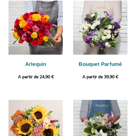
composition florale belle à regarder et de bonne qualité. Àprès
sa réalisation, un porte-bouquet de protection viendra emballer
votre composition florale. Àvant l’expédition, une photographie
du produit fini sera prise. L’envoi à Saint-Bonnet-De-Mure sera
ensuite réalisé, après vous avoir fait parvenir votre photo par e-
mail pour que vous ayez la possibilité de jeter un coup d’œil à
votre bouquet. Rendez votre présent plus personnel encore en
ajoutant selon vos envies un message personnalisé, ou une
photo imprimée.
Arlequin
Bouquet Parfumé
A partir de 24,90 €
A partir de 39,90 €