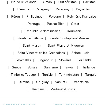
Nouvelle-Zélande
Oman
Ouzbékistan
Pakistan
Panama
Paraguay
Paraguay
Pays-Bas
Pérou
Philippines
Pologne
Polynésie Française
Portugal
Puerto Rico
Qatar
République dominicaine
Roumanie
Saint-barthélémy
Saint-Christophe-et-Niévès
Saint-Martin
Saint-Pierre-et-Miquelon
Saint-Vincent-et-les-Grenadines
Sainte Lucie
Seychelles
Singapour
Slovénie
Sri Lanka
Suède
Suisse
Suriname
Taïwan
Thaïlande
Trinité-et-Tobago
Tunisie
Turkménistan
Turquie
Ukraine
Uruguay
Vanuatu
Venezuela
Vietnam
Wallis-et-Futuna