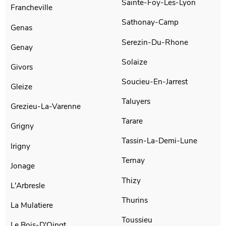
Sainte-Foy-Les-Lyon
Francheville
Sathonay-Camp
Genas
Serezin-Du-Rhone
Genay
Solaize
Givors
Soucieu-En-Jarrest
Gleize
Taluyers
Grezieu-La-Varenne
Tarare
Grigny
Tassin-La-Demi-Lune
Irigny
Ternay
Jonage
Thizy
L'Arbresle
Thurins
La Mulatiere
Toussieu
Le Bois-D'Oingt