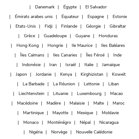
Danemark
Égypte
El Salvador
Émirats arabes unis
Équateur
Espagne
Estonie
Etats-Unis
Fidji
Finlande
Géorgie
Gibraltar
Grèce
Guadeloupe
Guyane
Honduras
Hong Kong
Hongrie
Ile Maurice
Iles Baléares
Îles Caïmans
Iles Canaries
Îles Féroé
Inde
Indonésie
Iran
Israël
Italie
Jamaïque
Japon
Jordanie
Kenya
Kirghizistan
Koweït
La Barbade
La Réunion
Lettonie
Liban
Liechtenstein
Lituanie
Luxembourg
Macao
Macédoine
Madère
Malaisie
Malte
Maroc
Martinique
Mayotte
Mexique
Moldavie
Monaco
Monténégro
Népal
Nicaragua
Nigéria
Norvège
Nouvelle Calédonie