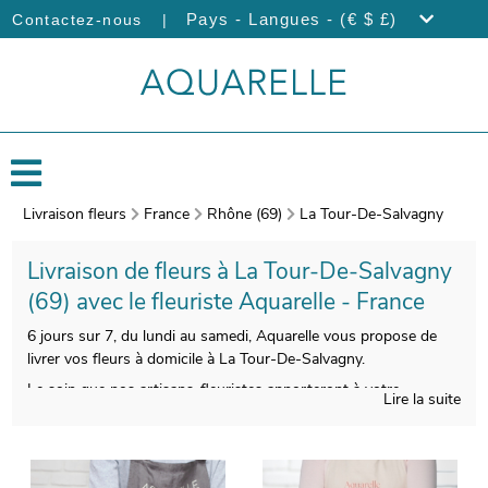
|
Pays - Langues - (€ $ £)
Contactez-nous
Livraison fleurs
France
Rhône (69)
La Tour-De-Salvagny
Livraison de fleurs à La Tour-De-Salvagny
(69) avec le fleuriste Aquarelle - France
6 jours sur 7, du lundi au samedi, Aquarelle vous propose de
livrer vos fleurs à domicile à La Tour-De-Salvagny.
Le soin que nos artisans-fleuristes apporteront à votre
Lire la suite
bouquet de fleurs vous donnera la chance de profiter d’une
composition florale qui soit esthétique et qualitative à la fois.
Une fois placé dans un vase de transport, spécialement créé à
cet effet, votre bouquet est pris en photo. Notre objectif est de