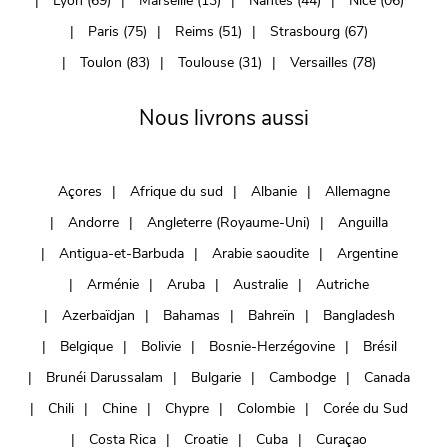
Lyon (69)
Marseille (13)
Nantes (44)
Nice (06)
Paris (75)
Reims (51)
Strasbourg (67)
Toulon (83)
Toulouse (31)
Versailles (78)
Nous livrons aussi
Açores
Afrique du sud
Albanie
Allemagne
Andorre
Angleterre (Royaume-Uni)
Anguilla
Antigua-et-Barbuda
Arabie saoudite
Argentine
Arménie
Aruba
Australie
Autriche
Azerbaïdjan
Bahamas
Bahreïn
Bangladesh
Belgique
Bolivie
Bosnie-Herzégovine
Brésil
Brunéi Darussalam
Bulgarie
Cambodge
Canada
Chili
Chine
Chypre
Colombie
Corée du Sud
Costa Rica
Croatie
Cuba
Curaçao