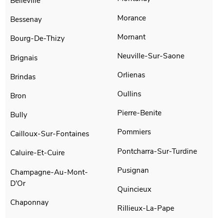
Belleville
Morance
Bessenay
Mornant
Bourg-De-Thizy
Neuville-Sur-Saone
Brignais
Orlienas
Brindas
Oullins
Bron
Pierre-Benite
Bully
Pommiers
Cailloux-Sur-Fontaines
Pontcharra-Sur-Turdine
Caluire-Et-Cuire
Pusignan
Champagne-Au-Mont-
D'Or
Quincieux
Chaponnay
Rillieux-La-Pape