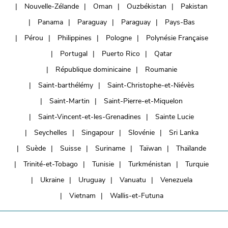
Nouvelle-Zélande
Oman
Ouzbékistan
Pakistan
Panama
Paraguay
Paraguay
Pays-Bas
Pérou
Philippines
Pologne
Polynésie Française
Portugal
Puerto Rico
Qatar
République dominicaine
Roumanie
Saint-barthélémy
Saint-Christophe-et-Niévès
Saint-Martin
Saint-Pierre-et-Miquelon
Saint-Vincent-et-les-Grenadines
Sainte Lucie
Seychelles
Singapour
Slovénie
Sri Lanka
Suède
Suisse
Suriname
Taïwan
Thaïlande
Trinité-et-Tobago
Tunisie
Turkménistan
Turquie
Ukraine
Uruguay
Vanuatu
Venezuela
Vietnam
Wallis-et-Futuna