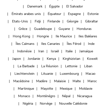
Danemark
Égypte
El Salvador
Émirats arabes unis
Équateur
Espagne
Estonie
Etats-Unis
Fidji
Finlande
Géorgie
Gibraltar
Grèce
Guadeloupe
Guyane
Honduras
Hong Kong
Hongrie
Ile Maurice
Iles Baléares
Îles Caïmans
Iles Canaries
Îles Féroé
Inde
Indonésie
Iran
Israël
Italie
Jamaïque
Japon
Jordanie
Kenya
Kirghizistan
Koweït
La Barbade
La Réunion
Lettonie
Liban
Liechtenstein
Lituanie
Luxembourg
Macao
Macédoine
Madère
Malaisie
Malte
Maroc
Martinique
Mayotte
Mexique
Moldavie
Monaco
Monténégro
Népal
Nicaragua
Nigéria
Norvège
Nouvelle Calédonie