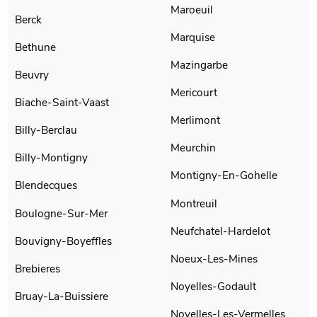
Maroeuil
Berck
Marquise
Bethune
Mazingarbe
Beuvry
Mericourt
Biache-Saint-Vaast
Merlimont
Billy-Berclau
Meurchin
Billy-Montigny
Montigny-En-Gohelle
Blendecques
Montreuil
Boulogne-Sur-Mer
Neufchatel-Hardelot
Bouvigny-Boyeffles
Noeux-Les-Mines
Brebieres
Noyelles-Godault
Bruay-La-Buissiere
Noyelles-Les-Vermelles