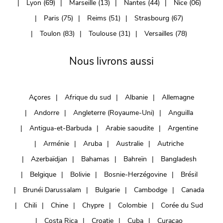
Lyon (69)
Marseille (13)
Nantes (44)
Nice (06)
Paris (75)
Reims (51)
Strasbourg (67)
Toulon (83)
Toulouse (31)
Versailles (78)
Nous livrons aussi
Açores
Afrique du sud
Albanie
Allemagne
Andorre
Angleterre (Royaume-Uni)
Anguilla
Antigua-et-Barbuda
Arabie saoudite
Argentine
Arménie
Aruba
Australie
Autriche
Azerbaïdjan
Bahamas
Bahreïn
Bangladesh
Belgique
Bolivie
Bosnie-Herzégovine
Brésil
Brunéi Darussalam
Bulgarie
Cambodge
Canada
Chili
Chine
Chypre
Colombie
Corée du Sud
Costa Rica
Croatie
Cuba
Curaçao