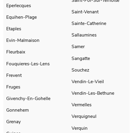
Saint-Pol-Sur-Ternoise
Eperlecques
Saint-Venant
Equihen-Plage
Sainte-Catherine
Etaples
Sallaumines
Evin-Malmaison
Samer
Fleurbaix
Sangatte
Fouquieres-Les-Lens
Souchez
Frevent
Vendin-Le-Vieil
Fruges
Vendin-Les-Bethune
Givenchy-En-Gohelle
Vermelles
Gonnehem
Verquigneul
Grenay
Verquin