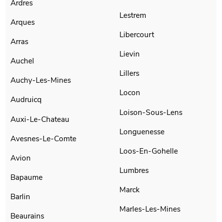
Ardres
Lestrem
Arques
Libercourt
Arras
Lievin
Auchel
Lillers
Auchy-Les-Mines
Locon
Audruicq
Loison-Sous-Lens
Auxi-Le-Chateau
Longuenesse
Avesnes-Le-Comte
Loos-En-Gohelle
Avion
Lumbres
Bapaume
Marck
Barlin
Marles-Les-Mines
Beaurains