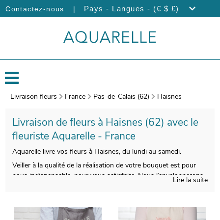
|
Pays - Langues - (€ $ £)
Contactez-nous
Livraison fleurs
France
Pas-de-Calais (62)
Haisnes
Livraison de fleurs à Haisnes (62) avec le
fleuriste Aquarelle - France
Aquarelle livre vos fleurs à Haisnes, du lundi au samedi.
Veiller à la qualité de la réalisation de votre bouquet est pour
nous indispensable, pour vous satisfaire. Nous l’envelopperons
Lire la suite
ensuite dans un vase de protection, puis nous prendrons une
photographie de votre bouquet. Vous aurez ensuite
l’opportunité de vérifier que votre bouquet est bien conforme,
puisque cette photo vous sera envoyée. L’envoi sera ensuite