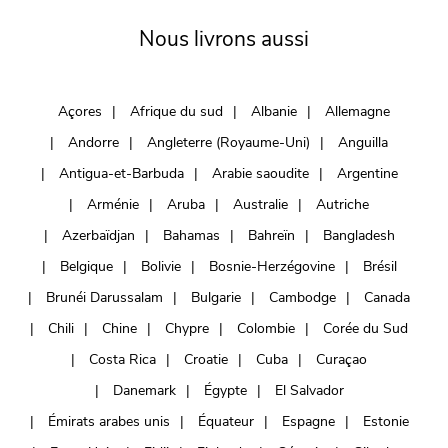
Nous livrons aussi
Açores
Afrique du sud
Albanie
Allemagne
Andorre
Angleterre (Royaume-Uni)
Anguilla
Antigua-et-Barbuda
Arabie saoudite
Argentine
Arménie
Aruba
Australie
Autriche
Azerbaïdjan
Bahamas
Bahreïn
Bangladesh
Belgique
Bolivie
Bosnie-Herzégovine
Brésil
Brunéi Darussalam
Bulgarie
Cambodge
Canada
Chili
Chine
Chypre
Colombie
Corée du Sud
Costa Rica
Croatie
Cuba
Curaçao
Danemark
Égypte
El Salvador
Émirats arabes unis
Équateur
Espagne
Estonie