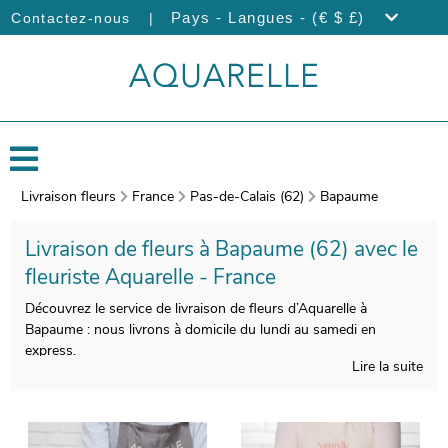
|
Pays - Langues - (€ $ £)
Contactez-nous
Livraison fleurs
France
Pas-de-Calais (62)
Bapaume
Livraison de fleurs à Bapaume (62) avec le
fleuriste Aquarelle - France
Découvrez le service de livraison de fleurs d’Aquarelle à
Bapaume : nous livrons à domicile du lundi au samedi en
express.
Lire la suite
Le soin que nous apporterons à votre bouquet vous permettra
de disposer d’une composition florale qui soit belle et
qualitative à la fois. On procèdera ensuite au conditionnement
de votre composition florale, avec un contenant spécifique, puis