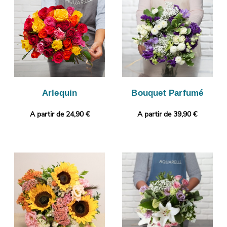
viendra la prise d’une photo de l’ensemble. Nous vous ferons
ensuite parvenir cette image par e-mail de manière à ce que
vous puissiez vous assurer que le bouquet envoyé sera
identique à celui que vous avez sélectionné. L’envoi sera ensuite
lancé. Personnalisez votre cadeau avec une photo ou un
message de votre choix.
Arlequin
Bouquet Parfumé
A partir de 24,90 €
A partir de 39,90 €