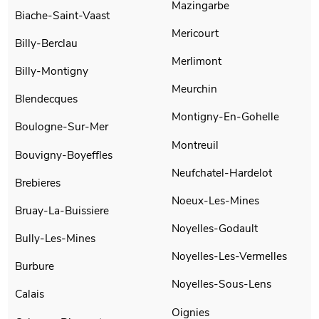
Mazingarbe
Biache-Saint-Vaast
Mericourt
Billy-Berclau
Merlimont
Billy-Montigny
Meurchin
Blendecques
Montigny-En-Gohelle
Boulogne-Sur-Mer
Montreuil
Bouvigny-Boyeffles
Neufchatel-Hardelot
Brebieres
Noeux-Les-Mines
Bruay-La-Buissiere
Noyelles-Godault
Bully-Les-Mines
Noyelles-Les-Vermelles
Burbure
Noyelles-Sous-Lens
Calais
Oignies