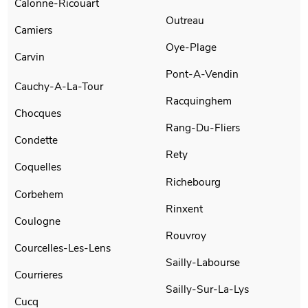
Calonne-Ricouart
Outreau
Camiers
Oye-Plage
Carvin
Pont-A-Vendin
Cauchy-A-La-Tour
Racquinghem
Chocques
Rang-Du-Fliers
Condette
Rety
Coquelles
Richebourg
Corbehem
Rinxent
Coulogne
Rouvroy
Courcelles-Les-Lens
Sailly-Labourse
Courrieres
Sailly-Sur-La-Lys
Cucq