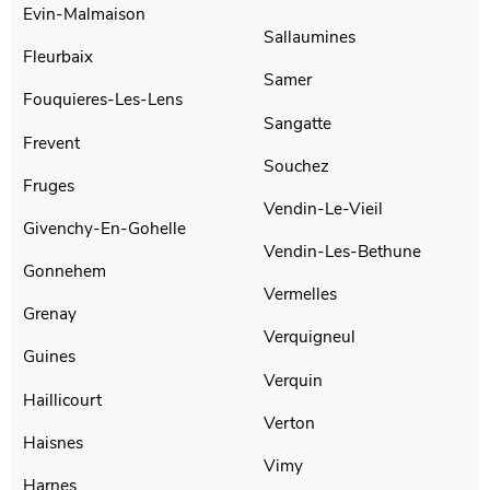
Evin-Malmaison
Sallaumines
Fleurbaix
Samer
Fouquieres-Les-Lens
Sangatte
Frevent
Souchez
Fruges
Vendin-Le-Vieil
Givenchy-En-Gohelle
Vendin-Les-Bethune
Gonnehem
Vermelles
Grenay
Verquigneul
Guines
Verquin
Haillicourt
Verton
Haisnes
Vimy
Harnes