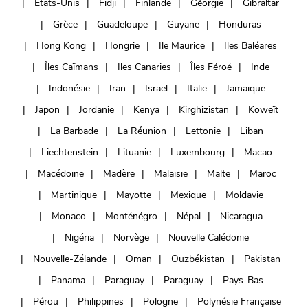
Etats-Unis
Fidji
Finlande
Géorgie
Gibraltar
Grèce
Guadeloupe
Guyane
Honduras
Hong Kong
Hongrie
Ile Maurice
Iles Baléares
Îles Caïmans
Iles Canaries
Îles Féroé
Inde
Indonésie
Iran
Israël
Italie
Jamaïque
Japon
Jordanie
Kenya
Kirghizistan
Koweït
La Barbade
La Réunion
Lettonie
Liban
Liechtenstein
Lituanie
Luxembourg
Macao
Macédoine
Madère
Malaisie
Malte
Maroc
Martinique
Mayotte
Mexique
Moldavie
Monaco
Monténégro
Népal
Nicaragua
Nigéria
Norvège
Nouvelle Calédonie
Nouvelle-Zélande
Oman
Ouzbékistan
Pakistan
Panama
Paraguay
Paraguay
Pays-Bas
Pérou
Philippines
Pologne
Polynésie Française