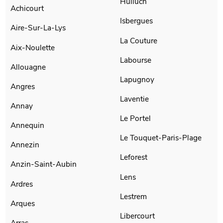
Hulluch
Achicourt
Isbergues
Aire-Sur-La-Lys
La Couture
Aix-Noulette
Labourse
Allouagne
Lapugnoy
Angres
Laventie
Annay
Le Portel
Annequin
Le Touquet-Paris-Plage
Annezin
Leforest
Anzin-Saint-Aubin
Lens
Ardres
Lestrem
Arques
Libercourt
Arras