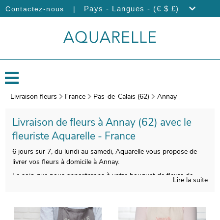
|
Pays - Langues - (€ $ £)
Contactez-nous
Livraison fleurs
France
Pas-de-Calais (62)
Annay
Livraison de fleurs à Annay (62) avec le
fleuriste Aquarelle - France
6 jours sur 7, du lundi au samedi, Aquarelle vous propose de
livrer vos fleurs à domicile à Annay.
Le soin que nous apporterons à votre bouquet de fleurs de
Lire la suite
saison vous donnera la chance de profiter d’une composition
florale qui soit esthétique et qualitative à la fois. Àprès sa
réalisation, nous prendrons une photo de votre composition
florale. Vous aurez ensuite la faculté de visualiser l’aspect de