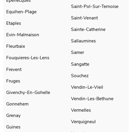
Eperlecques
Saint-Pol-Sur-Ternoise
Equihen-Plage
Saint-Venant
Etaples
Sainte-Catherine
Evin-Malmaison
Sallaumines
Fleurbaix
Samer
Fouquieres-Les-Lens
Sangatte
Frevent
Souchez
Fruges
Vendin-Le-Vieil
Givenchy-En-Gohelle
Vendin-Les-Bethune
Gonnehem
Vermelles
Grenay
Verquigneul
Guines