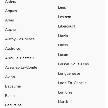
Ardres
Lens
Arques
Lestrem
Arras
Libercourt
Auchel
Lievin
Auchy-Les-Mines
Lillers
Audruicq
Locon
Auxi-Le-Chateau
Loison-Sous-Lens
Avesnes-Le-Comte
Longuenesse
Avion
Loos-En-Gohelle
Bapaume
Lumbres
Barlin
Marck
Beaurains