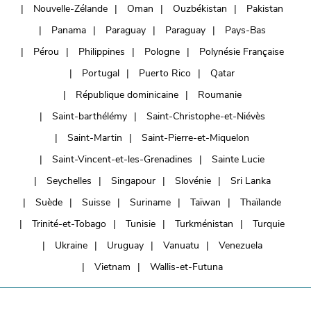
Nouvelle-Zélande
Oman
Ouzbékistan
Pakistan
Panama
Paraguay
Paraguay
Pays-Bas
Pérou
Philippines
Pologne
Polynésie Française
Portugal
Puerto Rico
Qatar
République dominicaine
Roumanie
Saint-barthélémy
Saint-Christophe-et-Niévès
Saint-Martin
Saint-Pierre-et-Miquelon
Saint-Vincent-et-les-Grenadines
Sainte Lucie
Seychelles
Singapour
Slovénie
Sri Lanka
Suède
Suisse
Suriname
Taïwan
Thaïlande
Trinité-et-Tobago
Tunisie
Turkménistan
Turquie
Ukraine
Uruguay
Vanuatu
Venezuela
Vietnam
Wallis-et-Futuna