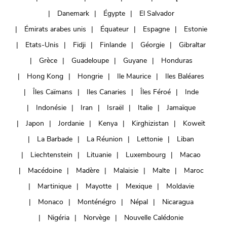
Danemark
Égypte
El Salvador
Émirats arabes unis
Équateur
Espagne
Estonie
Etats-Unis
Fidji
Finlande
Géorgie
Gibraltar
Grèce
Guadeloupe
Guyane
Honduras
Hong Kong
Hongrie
Ile Maurice
Iles Baléares
Îles Caïmans
Iles Canaries
Îles Féroé
Inde
Indonésie
Iran
Israël
Italie
Jamaïque
Japon
Jordanie
Kenya
Kirghizistan
Koweït
La Barbade
La Réunion
Lettonie
Liban
Liechtenstein
Lituanie
Luxembourg
Macao
Macédoine
Madère
Malaisie
Malte
Maroc
Martinique
Mayotte
Mexique
Moldavie
Monaco
Monténégro
Népal
Nicaragua
Nigéria
Norvège
Nouvelle Calédonie