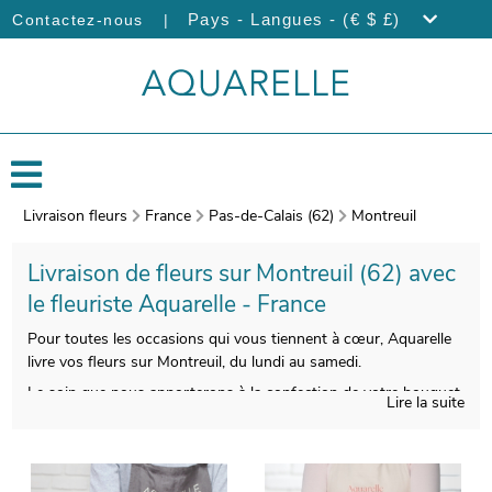
|
Pays - Langues - (€ $ £)
Contactez-nous
Livraison fleurs
France
Pas-de-Calais (62)
Montreuil
Livraison de fleurs sur Montreuil (62) avec
le fleuriste Aquarelle - France
Pour toutes les occasions qui vous tiennent à cœur, Aquarelle
livre vos fleurs sur Montreuil, du lundi au samedi.
Le soin que nous apporterons à la confection de votre bouquet
Lire la suite
vous permettra de profiter d’une composition florale belle à
regarder et de bonne qualité. Une photographie de votre
bouquet sera prise après sa création. Cette photo vous est
ensuite envoyée afin que vous puissiez visualiser votre bouquet