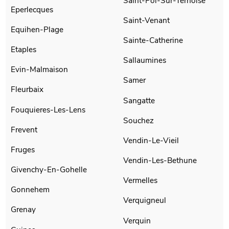
Saint-Pol-Sur-Ternoise
Eperlecques
Saint-Venant
Equihen-Plage
Sainte-Catherine
Etaples
Sallaumines
Evin-Malmaison
Samer
Fleurbaix
Sangatte
Fouquieres-Les-Lens
Souchez
Frevent
Vendin-Le-Vieil
Fruges
Vendin-Les-Bethune
Givenchy-En-Gohelle
Vermelles
Gonnehem
Verquigneul
Grenay
Verquin