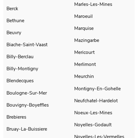
Marles-Les-Mines
Berck
Maroeuil
Bethune
Marquise
Beuvry
Mazingarbe
Biache-Saint-Vaast
Mericourt
Billy-Berclau
Merlimont
Billy-Montigny
Meurchin
Blendecques
Montigny-En-Gohelle
Boulogne-Sur-Mer
Neufchatel-Hardelot
Bouvigny-Boyeffles
Noeux-Les-Mines
Brebieres
Noyelles-Godault
Bruay-La-Buissiere
Noyelles-Les-Vermelles