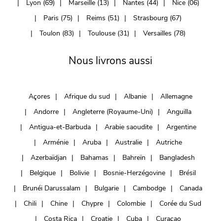
Lyon (69)
Marseille (13)
Nantes (44)
Nice (06)
Paris (75)
Reims (51)
Strasbourg (67)
Toulon (83)
Toulouse (31)
Versailles (78)
Nous livrons aussi
Açores
Afrique du sud
Albanie
Allemagne
Andorre
Angleterre (Royaume-Uni)
Anguilla
Antigua-et-Barbuda
Arabie saoudite
Argentine
Arménie
Aruba
Australie
Autriche
Azerbaïdjan
Bahamas
Bahreïn
Bangladesh
Belgique
Bolivie
Bosnie-Herzégovine
Brésil
Brunéi Darussalam
Bulgarie
Cambodge
Canada
Chili
Chine
Chypre
Colombie
Corée du Sud
Costa Rica
Croatie
Cuba
Curaçao