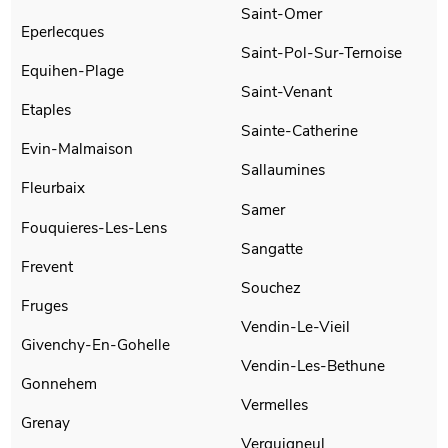
Saint-Omer
Eperlecques
Saint-Pol-Sur-Ternoise
Equihen-Plage
Saint-Venant
Etaples
Sainte-Catherine
Evin-Malmaison
Sallaumines
Fleurbaix
Samer
Fouquieres-Les-Lens
Sangatte
Frevent
Souchez
Fruges
Vendin-Le-Vieil
Givenchy-En-Gohelle
Vendin-Les-Bethune
Gonnehem
Vermelles
Grenay
Verquigneul