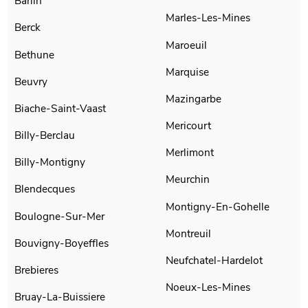
Barlin
Marles-Les-Mines
Berck
Maroeuil
Bethune
Marquise
Beuvry
Mazingarbe
Biache-Saint-Vaast
Mericourt
Billy-Berclau
Merlimont
Billy-Montigny
Meurchin
Blendecques
Montigny-En-Gohelle
Boulogne-Sur-Mer
Montreuil
Bouvigny-Boyeffles
Neufchatel-Hardelot
Brebieres
Noeux-Les-Mines
Bruay-La-Buissiere