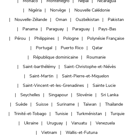
Monaco
Monténégro
Népal
Nicaragua
Nigéria
Norvège
Nouvelle Calédonie
Nouvelle-Zélande
Oman
Ouzbékistan
Pakistan
Panama
Paraguay
Paraguay
Pays-Bas
Pérou
Philippines
Pologne
Polynésie Française
Portugal
Puerto Rico
Qatar
République dominicaine
Roumanie
Saint-barthélémy
Saint-Christophe-et-Niévès
Saint-Martin
Saint-Pierre-et-Miquelon
Saint-Vincent-et-les-Grenadines
Sainte Lucie
Seychelles
Singapour
Slovénie
Sri Lanka
Suède
Suisse
Suriname
Taïwan
Thaïlande
Trinité-et-Tobago
Tunisie
Turkménistan
Turquie
Ukraine
Uruguay
Vanuatu
Venezuela
Vietnam
Wallis-et-Futuna