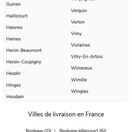
Guines
Verquin
Haillicourt
Verton
Haisnes
Vimy
Harnes
Violaines
Henin-Beaumont
Vitry-En-Artois
Hersin-Coupigny
Wimereux
Hesdin
Wimille
Hinges
Wingles
Houdain
Villes de livraison en France
Bordeaux (33)
Boulogne-billancourt (92)