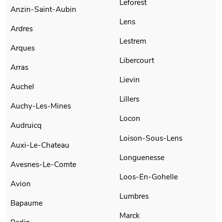
Leforest
Anzin-Saint-Aubin
Lens
Ardres
Lestrem
Arques
Libercourt
Arras
Lievin
Auchel
Lillers
Auchy-Les-Mines
Locon
Audruicq
Loison-Sous-Lens
Auxi-Le-Chateau
Longuenesse
Avesnes-Le-Comte
Loos-En-Gohelle
Avion
Lumbres
Bapaume
Marck