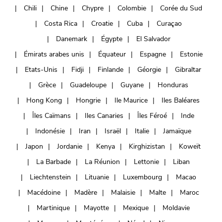
Chili
Chine
Chypre
Colombie
Corée du Sud
Costa Rica
Croatie
Cuba
Curaçao
Danemark
Égypte
El Salvador
Émirats arabes unis
Équateur
Espagne
Estonie
Etats-Unis
Fidji
Finlande
Géorgie
Gibraltar
Grèce
Guadeloupe
Guyane
Honduras
Hong Kong
Hongrie
Ile Maurice
Iles Baléares
Îles Caïmans
Iles Canaries
Îles Féroé
Inde
Indonésie
Iran
Israël
Italie
Jamaïque
Japon
Jordanie
Kenya
Kirghizistan
Koweït
La Barbade
La Réunion
Lettonie
Liban
Liechtenstein
Lituanie
Luxembourg
Macao
Macédoine
Madère
Malaisie
Malte
Maroc
Martinique
Mayotte
Mexique
Moldavie