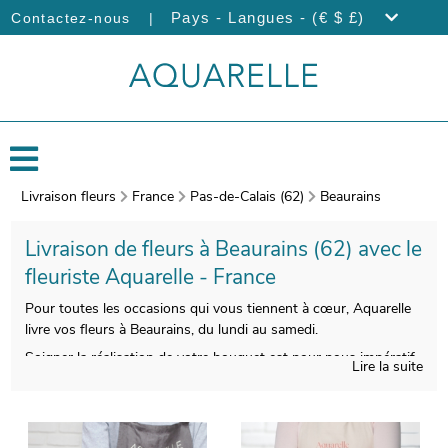
|
Pays - Langues - (€ $ £)
Contactez-nous
Livraison fleurs
France
Pas-de-Calais (62)
Beaurains
Livraison de fleurs à Beaurains (62) avec le
fleuriste Aquarelle - France
Pour toutes les occasions qui vous tiennent à cœur, Aquarelle
livre vos fleurs à Beaurains, du lundi au samedi.
Soigner la réalisation de votre bouquet est pour nous impératif,
Lire la suite
pour vous donner entière satisfaction. Une fois placé dans un
vase dédié à son transport, spécialement conçu à cet effet, nos
artisans photographieront votre bouquet. Puis, la livraison au
destinataire sera effectuée, après vous avoir envoyé la photo.