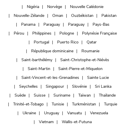
Nigéria
Norvège
Nouvelle Calédonie
Nouvelle-Zélande
Oman
Ouzbékistan
Pakistan
Panama
Paraguay
Paraguay
Pays-Bas
Pérou
Philippines
Pologne
Polynésie Française
Portugal
Puerto Rico
Qatar
République dominicaine
Roumanie
Saint-barthélémy
Saint-Christophe-et-Niévès
Saint-Martin
Saint-Pierre-et-Miquelon
Saint-Vincent-et-les-Grenadines
Sainte Lucie
Seychelles
Singapour
Slovénie
Sri Lanka
Suède
Suisse
Suriname
Taïwan
Thaïlande
Trinité-et-Tobago
Tunisie
Turkménistan
Turquie
Ukraine
Uruguay
Vanuatu
Venezuela
Vietnam
Wallis-et-Futuna