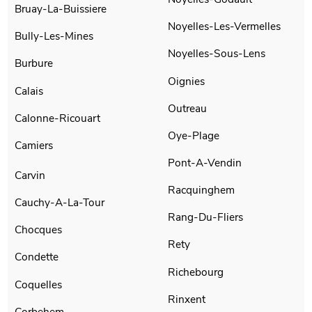
Bruay-La-Buissiere
Noyelles-Les-Vermelles
Bully-Les-Mines
Noyelles-Sous-Lens
Burbure
Oignies
Calais
Outreau
Calonne-Ricouart
Oye-Plage
Camiers
Pont-A-Vendin
Carvin
Racquinghem
Cauchy-A-La-Tour
Rang-Du-Fliers
Chocques
Rety
Condette
Richebourg
Coquelles
Rinxent
Corbehem