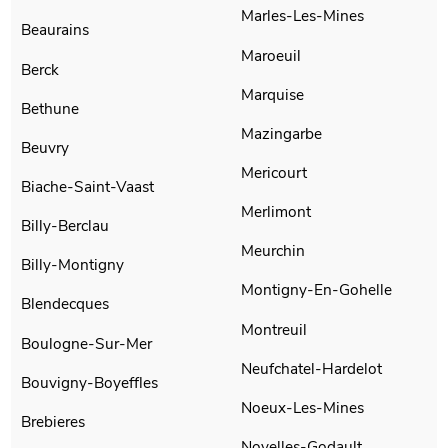
Marles-Les-Mines
Beaurains
Maroeuil
Berck
Marquise
Bethune
Mazingarbe
Beuvry
Mericourt
Biache-Saint-Vaast
Merlimont
Billy-Berclau
Meurchin
Billy-Montigny
Montigny-En-Gohelle
Blendecques
Montreuil
Boulogne-Sur-Mer
Neufchatel-Hardelot
Bouvigny-Boyeffles
Noeux-Les-Mines
Brebieres
Noyelles-Godault