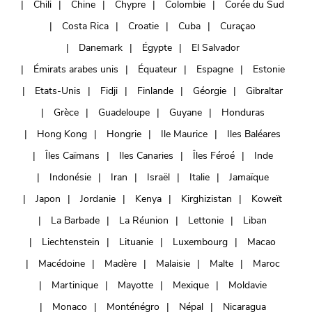
Chili
Chine
Chypre
Colombie
Corée du Sud
Costa Rica
Croatie
Cuba
Curaçao
Danemark
Égypte
El Salvador
Émirats arabes unis
Équateur
Espagne
Estonie
Etats-Unis
Fidji
Finlande
Géorgie
Gibraltar
Grèce
Guadeloupe
Guyane
Honduras
Hong Kong
Hongrie
Ile Maurice
Iles Baléares
Îles Caïmans
Iles Canaries
Îles Féroé
Inde
Indonésie
Iran
Israël
Italie
Jamaïque
Japon
Jordanie
Kenya
Kirghizistan
Koweït
La Barbade
La Réunion
Lettonie
Liban
Liechtenstein
Lituanie
Luxembourg
Macao
Macédoine
Madère
Malaisie
Malte
Maroc
Martinique
Mayotte
Mexique
Moldavie
Monaco
Monténégro
Népal
Nicaragua