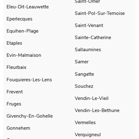
Saint-Omer
Eleu-Dit-Leauwette
Saint-Pol-Sur-Ternoise
Eperlecques
Saint-Venant
Equihen-Plage
Sainte-Catherine
Etaples
Sallaumines
Evin-Malmaison
Samer
Fleurbaix
Sangatte
Fouquieres-Les-Lens
Souchez
Frevent
Vendin-Le-Vieil
Fruges
Vendin-Les-Bethune
Givenchy-En-Gohelle
Vermelles
Gonnehem
Verquigneul