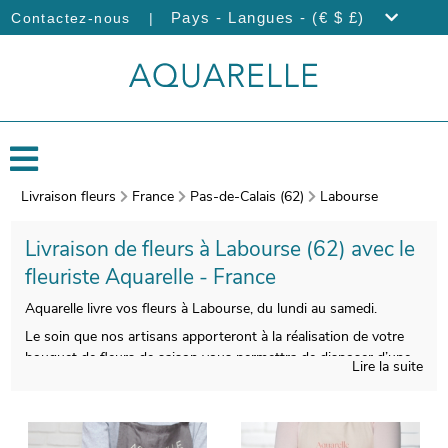
|
Pays - Langues - (€ $ £)
Contactez-nous
Livraison fleurs
France
Pas-de-Calais (62)
Labourse
Livraison de fleurs à Labourse (62) avec le
fleuriste Aquarelle - France
Aquarelle livre vos fleurs à Labourse, du lundi au samedi.
Le soin que nos artisans apporteront à la réalisation de votre
bouquet de fleurs de saison vous permettra de disposer d’une
Lire la suite
composition florale esthétique et de bonne qualité. Àprès sa
réalisation, un porte-bouquet de protection viendra envelopper
votre composition florale. Àvant l’expédition, votre bouquet sera
pris en photo. Nous vous ferons ensuite parvenir cette