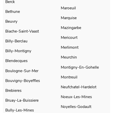
Berck
Maroeuil
Bethune
Marquise
Beuvry
Mazingarbe
Biache-Saint-Vaast
Mericourt
Billy-Berclau
Merlimont
Billy-Montigny
Meurchin
Blendecques
Montigny-En-Gohelle
Boulogne-Sur-Mer
Montreuil
Bouvigny-Boyeffles
Neufchatel-Hardelot
Brebieres
Noeux-Les-Mines
Bruay-La-Buissiere
Noyelles-Godault
Bully-Les-Mines