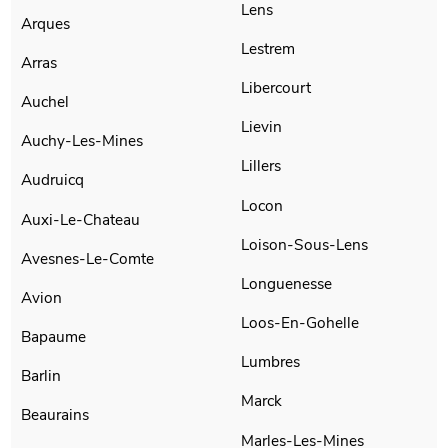
Lens
Arques
Lestrem
Arras
Libercourt
Auchel
Lievin
Auchy-Les-Mines
Lillers
Audruicq
Locon
Auxi-Le-Chateau
Loison-Sous-Lens
Avesnes-Le-Comte
Longuenesse
Avion
Loos-En-Gohelle
Bapaume
Lumbres
Barlin
Marck
Beaurains
Marles-Les-Mines