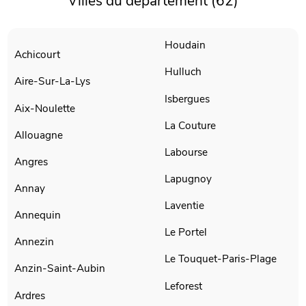
Villes du département (62)
Houdain
Achicourt
Hulluch
Aire-Sur-La-Lys
Isbergues
Aix-Noulette
La Couture
Allouagne
Labourse
Angres
Lapugnoy
Annay
Laventie
Annequin
Le Portel
Annezin
Le Touquet-Paris-Plage
Anzin-Saint-Aubin
Leforest
Ardres