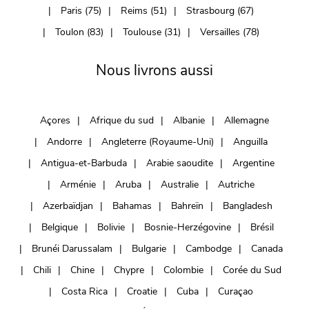
Paris (75)
Reims (51)
Strasbourg (67)
Toulon (83)
Toulouse (31)
Versailles (78)
Nous livrons aussi
Açores
Afrique du sud
Albanie
Allemagne
Andorre
Angleterre (Royaume-Uni)
Anguilla
Antigua-et-Barbuda
Arabie saoudite
Argentine
Arménie
Aruba
Australie
Autriche
Azerbaïdjan
Bahamas
Bahreïn
Bangladesh
Belgique
Bolivie
Bosnie-Herzégovine
Brésil
Brunéi Darussalam
Bulgarie
Cambodge
Canada
Chili
Chine
Chypre
Colombie
Corée du Sud
Costa Rica
Croatie
Cuba
Curaçao