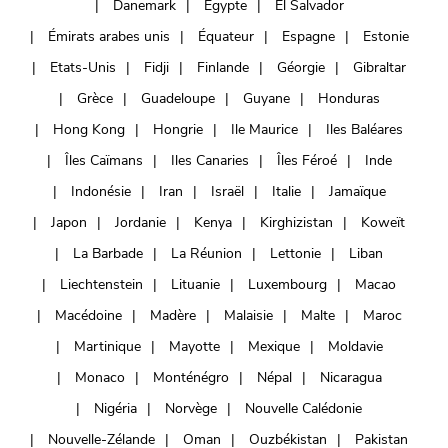
Danemark
Égypte
El Salvador
Émirats arabes unis
Équateur
Espagne
Estonie
Etats-Unis
Fidji
Finlande
Géorgie
Gibraltar
Grèce
Guadeloupe
Guyane
Honduras
Hong Kong
Hongrie
Ile Maurice
Iles Baléares
Îles Caïmans
Iles Canaries
Îles Féroé
Inde
Indonésie
Iran
Israël
Italie
Jamaïque
Japon
Jordanie
Kenya
Kirghizistan
Koweït
La Barbade
La Réunion
Lettonie
Liban
Liechtenstein
Lituanie
Luxembourg
Macao
Macédoine
Madère
Malaisie
Malte
Maroc
Martinique
Mayotte
Mexique
Moldavie
Monaco
Monténégro
Népal
Nicaragua
Nigéria
Norvège
Nouvelle Calédonie
Nouvelle-Zélande
Oman
Ouzbékistan
Pakistan