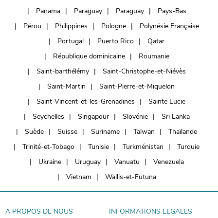
Panama
Paraguay
Paraguay
Pays-Bas
Pérou
Philippines
Pologne
Polynésie Française
Portugal
Puerto Rico
Qatar
République dominicaine
Roumanie
Saint-barthélémy
Saint-Christophe-et-Niévès
Saint-Martin
Saint-Pierre-et-Miquelon
Saint-Vincent-et-les-Grenadines
Sainte Lucie
Seychelles
Singapour
Slovénie
Sri Lanka
Suède
Suisse
Suriname
Taïwan
Thaïlande
Trinité-et-Tobago
Tunisie
Turkménistan
Turquie
Ukraine
Uruguay
Vanuatu
Venezuela
Vietnam
Wallis-et-Futuna
A PROPOS DE NOUS
INFORMATIONS LEGALES