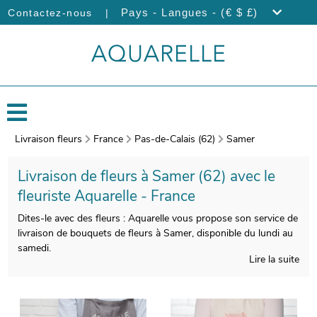
|
Pays - Langues - (€ $ £)
Contactez-nous
Livraison fleurs
France
Pas-de-Calais (62)
Samer
Livraison de fleurs à Samer (62) avec le
fleuriste Aquarelle - France
Dites-le avec des fleurs : Aquarelle vous propose son service de
livraison de bouquets de fleurs à Samer, disponible du lundi au
samedi.
Lire la suite
Le soin que nous apporterons à votre bouquet de fleurs de
saison a pour but de vous faire profiter d’une qualité
indiscutable. Une photo de votre bouquet sera prise après sa
composition. Vous pourrez recevoir ensuite cette photographie