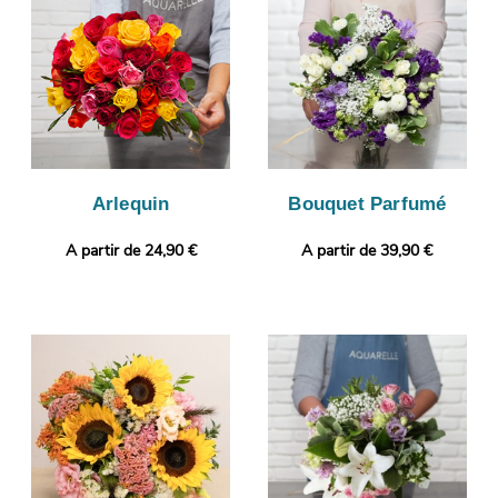
par e-mail afin que vous puissiez jeter un coup d’œil à votre
bouquet. Puis, il sera livré en express à Samer. Vous désirez
joindre à votre bouquet une touche qui vous ressemble ? Vous
avez la possibilité de glisser un message ou une photo, afin de
donner plus de personnalité à votre cadeau.
Arlequin
Bouquet Parfumé
A partir de 24,90 €
A partir de 39,90 €