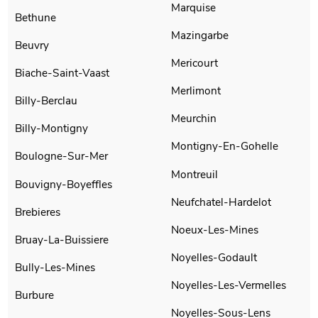
Marquise
Bethune
Mazingarbe
Beuvry
Mericourt
Biache-Saint-Vaast
Merlimont
Billy-Berclau
Meurchin
Billy-Montigny
Montigny-En-Gohelle
Boulogne-Sur-Mer
Montreuil
Bouvigny-Boyeffles
Neufchatel-Hardelot
Brebieres
Noeux-Les-Mines
Bruay-La-Buissiere
Noyelles-Godault
Bully-Les-Mines
Noyelles-Les-Vermelles
Burbure
Noyelles-Sous-Lens