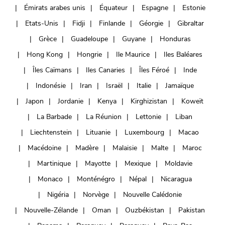
Émirats arabes unis
Équateur
Espagne
Estonie
Etats-Unis
Fidji
Finlande
Géorgie
Gibraltar
Grèce
Guadeloupe
Guyane
Honduras
Hong Kong
Hongrie
Ile Maurice
Iles Baléares
Îles Caïmans
Iles Canaries
Îles Féroé
Inde
Indonésie
Iran
Israël
Italie
Jamaïque
Japon
Jordanie
Kenya
Kirghizistan
Koweït
La Barbade
La Réunion
Lettonie
Liban
Liechtenstein
Lituanie
Luxembourg
Macao
Macédoine
Madère
Malaisie
Malte
Maroc
Martinique
Mayotte
Mexique
Moldavie
Monaco
Monténégro
Népal
Nicaragua
Nigéria
Norvège
Nouvelle Calédonie
Nouvelle-Zélande
Oman
Ouzbékistan
Pakistan