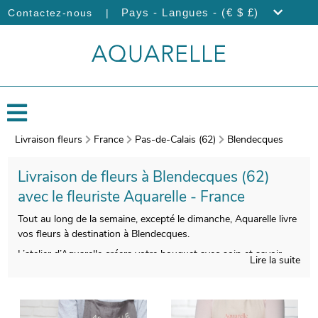
|
Pays - Langues - (€ $ £)
Contactez-nous
Livraison fleurs
France
Pas-de-Calais (62)
Blendecques
Livraison de fleurs à Blendecques (62)
avec le fleuriste Aquarelle - France
Tout au long de la semaine, excepté le dimanche, Aquarelle livre
vos fleurs à destination à Blendecques.
L’atelier d’Aquarelle créera votre bouquet avec soin et savoir-
Lire la suite
faire. Àprès sa réalisation, un porte-bouquet de transport
viendra envelopper votre composition florale. Àvant de
l’envoyer, votre bouquet sera photographié. Le but est de vous
faire parvenir la photographie de manière à ce que vous