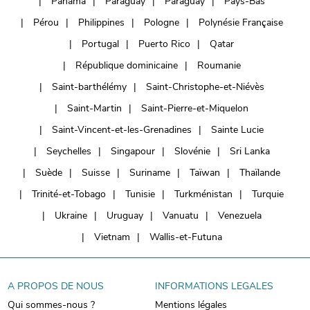
Panama
Paraguay
Paraguay
Pays-Bas
Pérou
Philippines
Pologne
Polynésie Française
Portugal
Puerto Rico
Qatar
République dominicaine
Roumanie
Saint-barthélémy
Saint-Christophe-et-Niévès
Saint-Martin
Saint-Pierre-et-Miquelon
Saint-Vincent-et-les-Grenadines
Sainte Lucie
Seychelles
Singapour
Slovénie
Sri Lanka
Suède
Suisse
Suriname
Taïwan
Thaïlande
Trinité-et-Tobago
Tunisie
Turkménistan
Turquie
Ukraine
Uruguay
Vanuatu
Venezuela
Vietnam
Wallis-et-Futuna
A PROPOS DE NOUS
INFORMATIONS LEGALES
Qui sommes-nous ?
Mentions légales