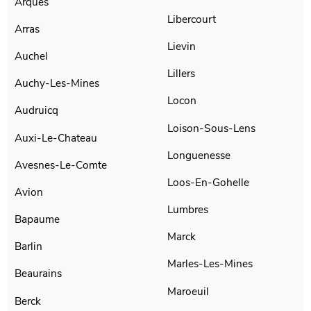
Arques
Libercourt
Arras
Lievin
Auchel
Lillers
Auchy-Les-Mines
Locon
Audruicq
Loison-Sous-Lens
Auxi-Le-Chateau
Longuenesse
Avesnes-Le-Comte
Loos-En-Gohelle
Avion
Lumbres
Bapaume
Marck
Barlin
Marles-Les-Mines
Beaurains
Maroeuil
Berck