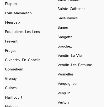
Etaples
Sainte-Catherine
Evin-Malmaison
Sallaumines
Fleurbaix
Samer
Fouquieres-Les-Lens
Sangatte
Frevent
Souchez
Fruges
Vendin-Le-Vieil
Givenchy-En-Gohelle
Vendin-Les-Bethune
Gonnehem
Vermelles
Grenay
Verquigneul
Guines
Verquin
Haillicourt
Verton
Haisnes