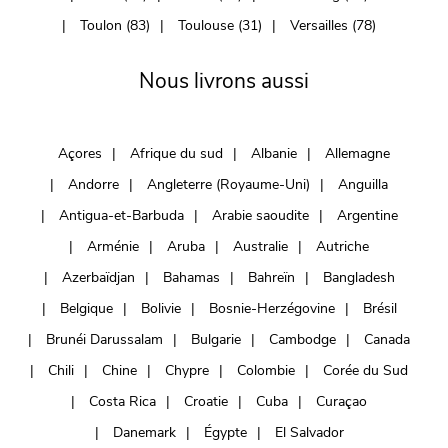
Toulon (83)
Toulouse (31)
Versailles (78)
Nous livrons aussi
Açores
Afrique du sud
Albanie
Allemagne
Andorre
Angleterre (Royaume-Uni)
Anguilla
Antigua-et-Barbuda
Arabie saoudite
Argentine
Arménie
Aruba
Australie
Autriche
Azerbaïdjan
Bahamas
Bahreïn
Bangladesh
Belgique
Bolivie
Bosnie-Herzégovine
Brésil
Brunéi Darussalam
Bulgarie
Cambodge
Canada
Chili
Chine
Chypre
Colombie
Corée du Sud
Costa Rica
Croatie
Cuba
Curaçao
Danemark
Égypte
El Salvador