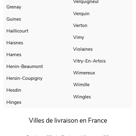
Verquigneul
Grenay
Verquin
Guines
Verton
Haillicourt
Vimy
Haisnes
Violaines
Harnes
Vitry-En-Artois
Henin-Beaumont
Wimereux
Hersin-Coupigny
Wimille
Hesdin
Wingles
Hinges
Villes de livraison en France