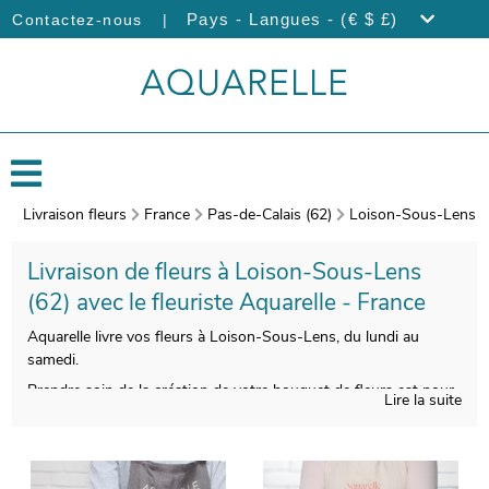
|
Pays - Langues - (€ $ £)
Contactez-nous
Livraison fleurs
France
Pas-de-Calais (62)
Loison-Sous-Lens
Livraison de fleurs à Loison-Sous-Lens
(62) avec le fleuriste Aquarelle - France
Aquarelle livre vos fleurs à Loison-Sous-Lens, du lundi au
samedi.
Prendre soin de la création de votre bouquet de fleurs est pour
Lire la suite
nous indispensable, pour vous satisfaire. L’étape suivante est
l’empaquetage de votre composition florale, et une photo de
l’ensemble sera prise, une fois le bouquet placé dans un
contenant approprié. Nous vous enverrons ensuite cette image