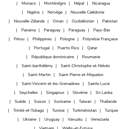
Monaco
Monténégro
Népal
Nicaragua
Nigéria
Norvège
Nouvelle Calédonie
Nouvelle-Zélande
Oman
Ouzbékistan
Pakistan
Panama
Paraguay
Paraguay
Pays-Bas
Pérou
Philippines
Pologne
Polynésie Française
Portugal
Puerto Rico
Qatar
République dominicaine
Roumanie
Saint-barthélémy
Saint-Christophe-et-Niévès
Saint-Martin
Saint-Pierre-et-Miquelon
Saint-Vincent-et-les-Grenadines
Sainte Lucie
Seychelles
Singapour
Slovénie
Sri Lanka
Suède
Suisse
Suriname
Taïwan
Thaïlande
Trinité-et-Tobago
Tunisie
Turkménistan
Turquie
Ukraine
Uruguay
Vanuatu
Venezuela
Vietnam
Wallis-et-Futuna