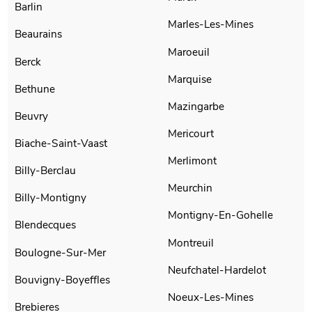
Barlin
Marles-Les-Mines
Beaurains
Maroeuil
Berck
Marquise
Bethune
Mazingarbe
Beuvry
Mericourt
Biache-Saint-Vaast
Merlimont
Billy-Berclau
Meurchin
Billy-Montigny
Montigny-En-Gohelle
Blendecques
Montreuil
Boulogne-Sur-Mer
Neufchatel-Hardelot
Bouvigny-Boyeffles
Noeux-Les-Mines
Brebieres