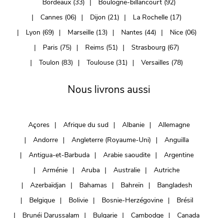
Bordeaux (33)
Boulogne-billancourt (92)
Cannes (06)
Dijon (21)
La Rochelle (17)
Lyon (69)
Marseille (13)
Nantes (44)
Nice (06)
Paris (75)
Reims (51)
Strasbourg (67)
Toulon (83)
Toulouse (31)
Versailles (78)
Nous livrons aussi
Açores
Afrique du sud
Albanie
Allemagne
Andorre
Angleterre (Royaume-Uni)
Anguilla
Antigua-et-Barbuda
Arabie saoudite
Argentine
Arménie
Aruba
Australie
Autriche
Azerbaïdjan
Bahamas
Bahreïn
Bangladesh
Belgique
Bolivie
Bosnie-Herzégovine
Brésil
Brunéi Darussalam
Bulgarie
Cambodge
Canada