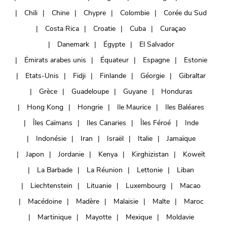
Chili
Chine
Chypre
Colombie
Corée du Sud
Costa Rica
Croatie
Cuba
Curaçao
Danemark
Égypte
El Salvador
Émirats arabes unis
Équateur
Espagne
Estonie
Etats-Unis
Fidji
Finlande
Géorgie
Gibraltar
Grèce
Guadeloupe
Guyane
Honduras
Hong Kong
Hongrie
Ile Maurice
Iles Baléares
Îles Caïmans
Iles Canaries
Îles Féroé
Inde
Indonésie
Iran
Israël
Italie
Jamaïque
Japon
Jordanie
Kenya
Kirghizistan
Koweït
La Barbade
La Réunion
Lettonie
Liban
Liechtenstein
Lituanie
Luxembourg
Macao
Macédoine
Madère
Malaisie
Malte
Maroc
Martinique
Mayotte
Mexique
Moldavie