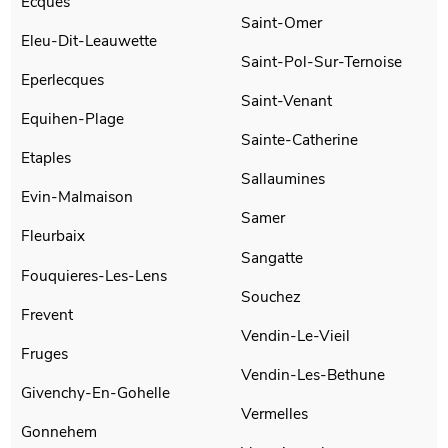
Ecques
Saint-Omer
Eleu-Dit-Leauwette
Saint-Pol-Sur-Ternoise
Eperlecques
Saint-Venant
Equihen-Plage
Sainte-Catherine
Etaples
Sallaumines
Evin-Malmaison
Samer
Fleurbaix
Sangatte
Fouquieres-Les-Lens
Souchez
Frevent
Vendin-Le-Vieil
Fruges
Vendin-Les-Bethune
Givenchy-En-Gohelle
Vermelles
Gonnehem