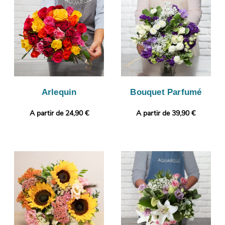
manière à ce que vous puissiez vous assurer que le bouquet de
fleurs que nous avons composé sera identique à celui que vous
avez commandé. Puis, il sera envoyé très rapidement à
Wimereux. Rendez votre bouquet plus personnel encore en
ajoutant gratuitement un message personnalisé, ou une photo
imprimée.
Arlequin
Bouquet Parfumé
A partir de 24,90 €
A partir de 39,90 €