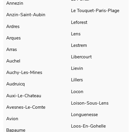
Annezin
Le Touquet-Paris-Plage
Anzin-Saint-Aubin
Leforest
Ardres
Lens
Arques
Lestrem
Arras
Libercourt
Auchel
Lievin
Auchy-Les-Mines
Lillers
Audruicq
Locon
Auxi-Le-Chateau
Loison-Sous-Lens
Avesnes-Le-Comte
Longuenesse
Avion
Loos-En-Gohelle
Bapaume