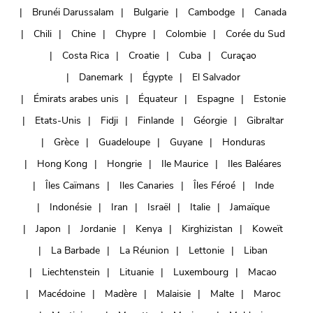
Brunéi Darussalam
Bulgarie
Cambodge
Canada
Chili
Chine
Chypre
Colombie
Corée du Sud
Costa Rica
Croatie
Cuba
Curaçao
Danemark
Égypte
El Salvador
Émirats arabes unis
Équateur
Espagne
Estonie
Etats-Unis
Fidji
Finlande
Géorgie
Gibraltar
Grèce
Guadeloupe
Guyane
Honduras
Hong Kong
Hongrie
Ile Maurice
Iles Baléares
Îles Caïmans
Iles Canaries
Îles Féroé
Inde
Indonésie
Iran
Israël
Italie
Jamaïque
Japon
Jordanie
Kenya
Kirghizistan
Koweït
La Barbade
La Réunion
Lettonie
Liban
Liechtenstein
Lituanie
Luxembourg
Macao
Macédoine
Madère
Malaisie
Malte
Maroc