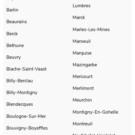
Lumbres
Barlin
Marck
Beaurains
Marles-Les-Mines
Berck
Maroeuil
Bethune
Marquise
Beuvry
Mazingarbe
Biache-Saint-Vaast
Mericourt
Billy-Berclau
Merlimont
Billy-Montigny
Meurchin
Blendecques
Montigny-En-Gohelle
Boulogne-Sur-Mer
Montreuil
Bouvigny-Boyeffles