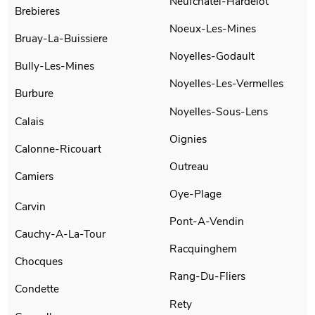
Neufchatel-Hardelot
Brebieres
Noeux-Les-Mines
Bruay-La-Buissiere
Noyelles-Godault
Bully-Les-Mines
Noyelles-Les-Vermelles
Burbure
Noyelles-Sous-Lens
Calais
Oignies
Calonne-Ricouart
Outreau
Camiers
Oye-Plage
Carvin
Pont-A-Vendin
Cauchy-A-La-Tour
Racquinghem
Chocques
Rang-Du-Fliers
Condette
Rety