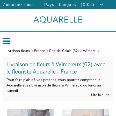
|
Pays - Langues - (€ $ £)
Contactez-nous
Livraison fleurs
France
Pas-de-Calais (62)
Wimereux
Livraison de fleurs à Wimereux (62) avec
le fleuriste Aquarelle - France
Pour faire plaisir à vos proches, vous pourrez compter sur
Aquarelle et sa Livraison de fleurs à Wimereux, du lundi au
samedi.
Lire la suite
Nous prenons particulièrement soin de la composition de vos
bouquets de fleurs, afin que le produit fini soit à la hauteur de
vos souhaits. À l’issue de sa réalisation, nous photographierons
votre bouquet. Vous recevrez ensuite cette photographie de