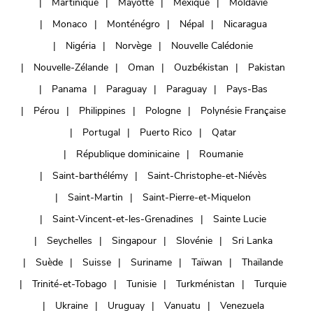
Martinique
Mayotte
Mexique
Moldavie
Monaco
Monténégro
Népal
Nicaragua
Nigéria
Norvège
Nouvelle Calédonie
Nouvelle-Zélande
Oman
Ouzbékistan
Pakistan
Panama
Paraguay
Paraguay
Pays-Bas
Pérou
Philippines
Pologne
Polynésie Française
Portugal
Puerto Rico
Qatar
République dominicaine
Roumanie
Saint-barthélémy
Saint-Christophe-et-Niévès
Saint-Martin
Saint-Pierre-et-Miquelon
Saint-Vincent-et-les-Grenadines
Sainte Lucie
Seychelles
Singapour
Slovénie
Sri Lanka
Suède
Suisse
Suriname
Taïwan
Thaïlande
Trinité-et-Tobago
Tunisie
Turkménistan
Turquie
Ukraine
Uruguay
Vanuatu
Venezuela