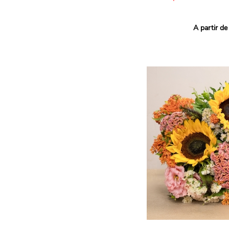
Ce bouquet Arlequin fait l
A partir de
vives pour un effet vitami
assortiment de roses mult
soigneusement sélectionné
célébrer les petits et gra
Retrouvez les variétés 'Aq
'Tropical Amazone' et 'Wi
pour leur tenue en vase, l
incroyables et le parfait
leurs boutons.
Une explosion de couleur
roses fraîches !
Il contient :
- Un mélange harmonieux 
rouges, jaunes et orange
- Quelques feuillages pou
À offrir pour :
- Souhaiter un anniversair