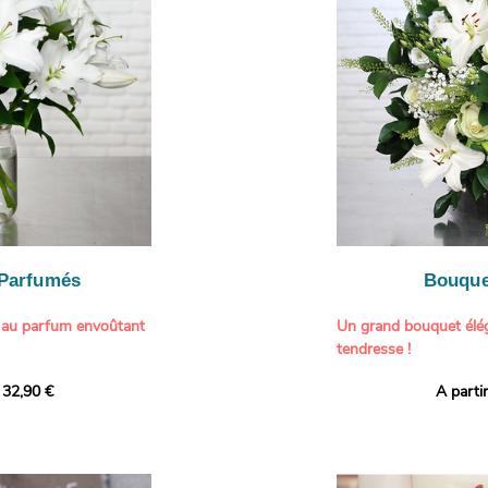
généreuse, parfaite p
- Gâter un proche pou
particulière à un proch
- Célébrer une occasio
- Faire plaisir à un am
Il contient :
- Exprimer une atmos
- Des hortensias color
colorée dans votre inté
varier selon l’arrivage)
- Des fleurs à grosse 
Tableau :
Paul Signac,
coucher de soleil au b
À offrir pour :
Crédits photo :
classic
- Célébrer un annivers
Photo
- Remercier avec pan
- Apporter une touche
vacances
 Parfumés
Bouque
- Offrir un cadeau col
 au parfum envoûtant
Un grand bouquet élég
tendresse !
tion avec cette
 32,90 €
A parti
ys blancs signée
Offrez un instant de 
aux teintes tendres et
intense et leur grâce
fleuristes ont imagin
nt une touche de
effet grandiose. Un g
 tout intérieur. Ce
blanches, symbole de s