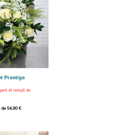
our marquer une attention
r son anniversaire
e.
n spéciale
ateur d'art et de peinture
phère méditerranéenne et
és (les couleurs peuvent
rieur.
tête, au charme intemporel
Vue de Saint-Tropez,
ois de pins
, 1888
paintings / Alamy Stock
aire
ache
 florale à une maison de
t Prestige
oré.
ant et rempli de
r de 54,90 €
douceur avec ce bouquet
 lumineuses. Nos artisans
é une composition pour un
rand bouquet de fleurs
incérité et de délicatesse