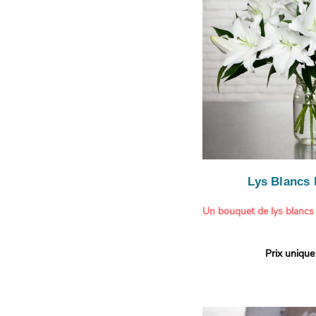
légère.
Lys Blancs
Un bouquet de lys blancs
Offrez un bouquet d’excep
Prix unique
élégante composition de l
Aquarelle.
Réputés pour leur parfum 
naturelle, les lys apporte
pureté et de raffinement à