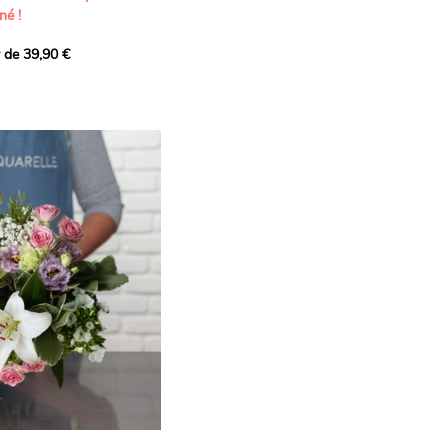
né !
r de 39,90 €
icat et généreux, imaginé
istes pour transmettre vos
s.
lanches apportent à cette
e pureté et de
 les giroflées dévoilent
ne allure naturellement
, léger et aérien, vient
 de douceur, pendant que
t une note d’élégance et de
rmonie florale.
ectionnée avec soin pour
lumineux, plein de
se. Avec son bel équilibre
et parfum, cette création
 célébrer les plus beaux
râce et émotion.