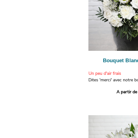
Bouquet Blanc
Un peu d'air frais
Dites 'merci' avec notre 
printanier ! Composé de lis
A partir de
de limonium blanc, ce bou
élégance raffinée et une f
apporteront un sourire à 
recevront. Les lisianthus 
gratitude et la reconnaissa
symbolisent l'amour et l'a
le limonium blanc ajoute u