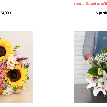
cadeau élégant et raffi
a part belle aux teintes
 24,90 €
A parti
né garanti. Un
Offrez un bouquet dél
icolores aux variétés
par nos artisans fleur
es, parfait pour
plus tendres attention
nds bonheurs.
Les roses branchues b
ua', 'Red Calypso',
création une touche d
ld Calypso', connues
romantisme, tandis que
eurs teintes
un parfum délicat et u
 épanouissement de
poétique. Le gypsophile
envelopper l’ensemble
s dans un bouquet de
les lisianthus ajouten
raffinement à cette ha
Chaque tige a été sél
de roses roses,
composer un bouquet 
charme et de délicates
r structurer
entre volume, finesse 
florale est idéale pour
moments de vie avec g
e joyeux et coloré