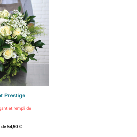
ux teintes variées
ition estivale et
our marquer une attention
r son anniversaire
e.
n spéciale
ateur d'art et de peinture
phère méditerranéenne et
és (les couleurs peuvent
rieur.
tête, au charme intemporel
Vue de Saint-Tropez,
ois de pins
, 1888
paintings / Alamy Stock
aire
ache
 florale à une maison de
t Prestige
oré.
ant et rempli de
r de 54,90 €
douceur avec ce bouquet
 lumineuses. Nos artisans