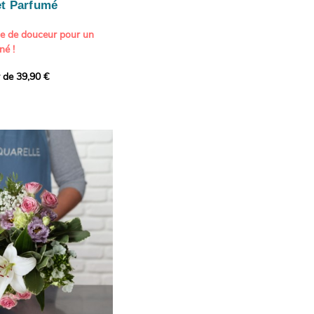
t Parfumé
ne de douceur pour un
né !
r de 39,90 €
icat et généreux, imaginé
istes pour transmettre vos
s.
lanches apportent à cette
e pureté et de
 les giroflées dévoilent
ne allure naturellement
, léger et aérien, vient
 de douceur, pendant que
t une note d’élégance et de
rmonie florale.
ectionnée avec soin pour
lumineux, plein de
se. Avec son bel équilibre
et parfum, cette création