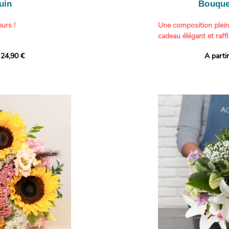
uin
Bouque
urs !
Une composition plei
cadeau élégant et raffi
a part belle aux teintes
 24,90 €
A parti
né garanti. Un
Offrez un bouquet dél
icolores aux variétés
par nos artisans fleur
es, parfait pour
plus tendres attention
nds bonheurs.
Les roses branchues b
ua', 'Red Calypso',
création une touche d
ld Calypso', connues
romantisme, tandis que
eurs teintes
un parfum délicat et u
 épanouissement de
poétique. Le gypsophile
envelopper l’ensemble
s dans un bouquet de
les lisianthus ajouten
raffinement à cette ha
Chaque tige a été sél
de roses roses,
composer un bouquet 
charme et de délicates
r structurer
entre volume, finesse 