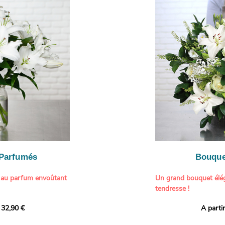
- du gypsophile
dmiration, tandis que
immédiat. Ces fleurs a
ne touche délicate et
constituent une compos
À offrir pour :
généreuse, parfaite p
- Gâter un proche pou
particulière à un proch
- Célébrer une occasio
- Faire plaisir à un am
Il contient :
- Exprimer une atmos
- Des hortensias color
colorée dans votre inté
varier selon l’arrivage)
- Des fleurs à grosse 
Tableau :
Paul Signac,
coucher de soleil au b
À offrir pour :
Crédits photo :
classic
- Célébrer un annivers
Photo
- Remercier avec pan
- Apporter une touche
vacances
 Parfumés
Bouque
- Offrir un cadeau col
 au parfum envoûtant
Un grand bouquet élég
tendresse !
tion avec cette
 32,90 €
A parti
ys blancs signée
Offrez un instant de 
aux teintes tendres et