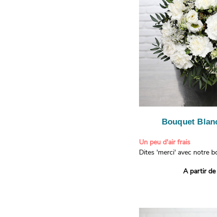
Bouquet Blanc
Un peu d'air frais
Dites 'merci' avec notre 
printanier ! Composé de lis
A partir de
de limonium blanc, ce bou
élégance raffinée et une f
apporteront un sourire à 
recevront. Les lisianthus 
gratitude et la reconnaissa