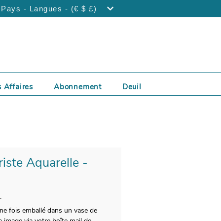
Pays - Langues - (€ $ £)
 Affaires
Abonnement
Deuil
riste Aquarelle -
.
Une fois emballé dans un vase de
 image via votre boîte mail de