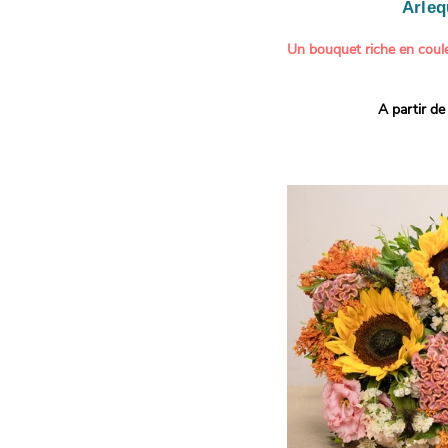
Arleq
Un bouquet riche en coule
Ce bouquet Arlequin fait l
A partir de
vives pour un effet vitami
assortiment de roses mult
soigneusement sélectionné
célébrer les petits et gra
Retrouvez les variétés 'Aq
'Tropical Amazone' et 'Wi
pour leur tenue en vase, l
incroyables et le parfait
leurs boutons.
Une explosion de couleur
roses fraîches !
Il contient :
- Un mélange harmonieux 
rouges, jaunes et orange
- Quelques feuillages pou