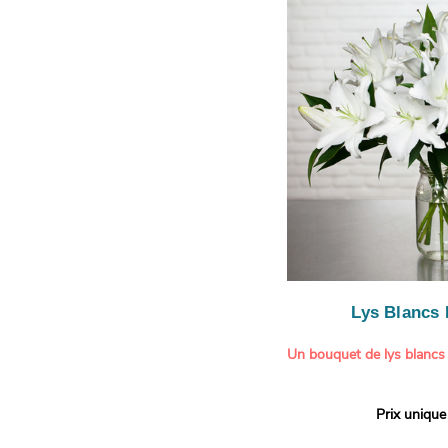
symbolisent l'amour et l'a
le limonium blanc ajoute u
légère.
Lys Blancs
Un bouquet de lys blancs
Offrez un bouquet d’excep
Prix unique
élégante composition de l
Aquarelle.