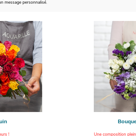
un message personnalisé.
uin
Bouque
urs !
Une composition plei