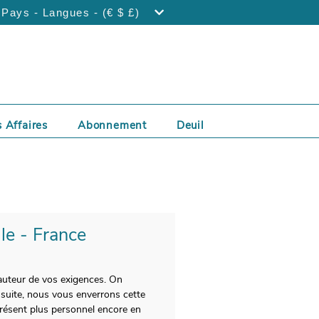
Pays - Langues - (€ $ £)
 Affaires
Abonnement
Deuil
lle - France
 hauteur de vos exigences. On
nsuite, nous vous enverrons cette
présent plus personnel encore en