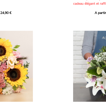
cadeau élégant et raffi
a part belle aux teintes
 24,90 €
A parti
né garanti. Un
Offrez un bouquet dél
icolores aux variétés
par nos artisans fleur
es, parfait pour
plus tendres attention
nds bonheurs.
Les roses branchues b
ua', 'Red Calypso',
création une touche d
ld Calypso', connues
romantisme, tandis que
eurs teintes
un parfum délicat et u
 épanouissement de
poétique. Le gypsophile
envelopper l’ensemble
s dans un bouquet de
les lisianthus ajouten
raffinement à cette ha
Chaque tige a été sél
de roses roses,
composer un bouquet 
charme et de délicates
r structurer
entre volume, finesse 
florale est idéale pour
moments de vie avec g
e joyeux et coloré