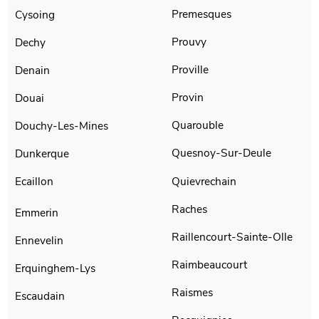
Premesques
Cysoing
Prouvy
Dechy
Proville
Denain
Provin
Douai
Quarouble
Douchy-Les-Mines
Quesnoy-Sur-Deule
Dunkerque
Quievrechain
Ecaillon
Raches
Emmerin
Raillencourt-Sainte-Olle
Ennevelin
Raimbeaucourt
Erquinghem-Lys
Raismes
Escaudain