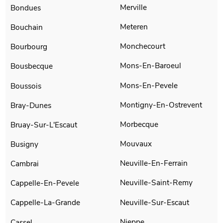
Merville
Bondues
Meteren
Bouchain
Monchecourt
Bourbourg
Mons-En-Baroeul
Bousbecque
Mons-En-Pevele
Boussois
Montigny-En-Ostrevent
Bray-Dunes
Morbecque
Bruay-Sur-L'Escaut
Mouvaux
Busigny
Neuville-En-Ferrain
Cambrai
Neuville-Saint-Remy
Cappelle-En-Pevele
Neuville-Sur-Escaut
Cappelle-La-Grande
Nieppe
Cassel