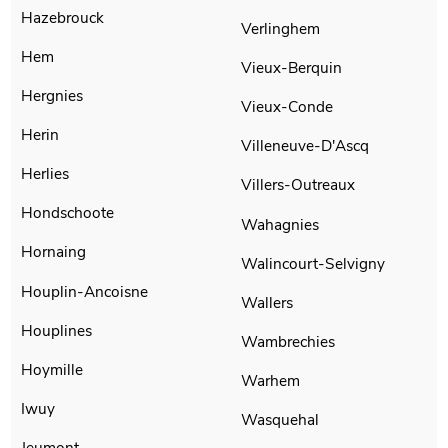
Hazebrouck
Verlinghem
Hem
Vieux-Berquin
Hergnies
Vieux-Conde
Herin
Villeneuve-D'Ascq
Herlies
Villers-Outreaux
Hondschoote
Wahagnies
Hornaing
Walincourt-Selvigny
Houplin-Ancoisne
Wallers
Houplines
Wambrechies
Hoymille
Warhem
Iwuy
Wasquehal
Jeumont