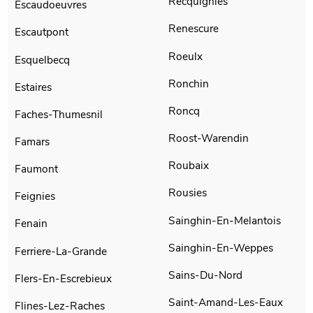
Recquignies
Escaudoeuvres
Renescure
Escautpont
Roeulx
Esquelbecq
Ronchin
Estaires
Roncq
Faches-Thumesnil
Roost-Warendin
Famars
Roubaix
Faumont
Rousies
Feignies
Sainghin-En-Melantois
Fenain
Sainghin-En-Weppes
Ferriere-La-Grande
Sains-Du-Nord
Flers-En-Escrebieux
Saint-Amand-Les-Eaux
Flines-Lez-Raches