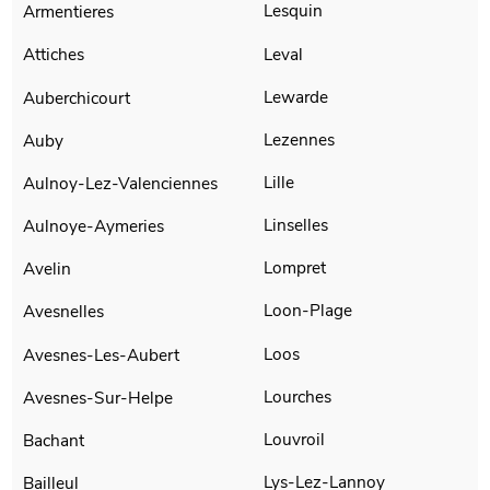
Lesquin
Armentieres
Leval
Attiches
Lewarde
Auberchicourt
Lezennes
Auby
Lille
Aulnoy-Lez-Valenciennes
Linselles
Aulnoye-Aymeries
Lompret
Avelin
Loon-Plage
Avesnelles
Loos
Avesnes-Les-Aubert
Lourches
Avesnes-Sur-Helpe
Louvroil
Bachant
Lys-Lez-Lannoy
Bailleul