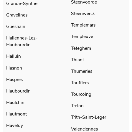
Steenvoorde
Grande-Synthe
Steenwerck
Gravelines
Templemars
Guesnain
Templeuve
Hallennes-Lez-
Haubourdin
Teteghem
Halluin
Thiant
Hasnon
Thumeries
Haspres
Toufflers
Haubourdin
Tourcoing
Haulchin
Trelon
Hautmont
Trith-Saint-Leger
Haveluy
Valenciennes