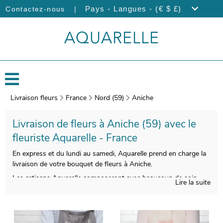
|
Pays - Langues - (€ $ £)
Contactez-nous
Livraison fleurs
France
Nord (59)
Aniche
Livraison de fleurs à Aniche (59) avec le
fleuriste Aquarelle - France
En express et du lundi au samedi, Aquarelle prend en charge la
livraison de votre bouquet de fleurs à Aniche.
Les artisans Aquarelle composeront avec beaucoup de soin
Lire la suite
votre bouquet de fleurs de saison. On procèdera ensuite à
l’empaquetage de votre bouquet, avec un vase de transport qui
servira à sa protection, puis viendra la prise d’une photo de
l’ensemble. Le but est de vous envoyer la photographie afin que