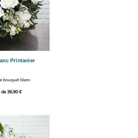
anc Printanier
re bouquet blanc
 lisianthus, d'oeillets et
r de 36,90 €
 bouquet offre une
e fraîcheur printanière qui
 à tous ceux qui le
hus représentent la
issance, les oeillets
 l'admiration, tandis que
te une touche délicate et