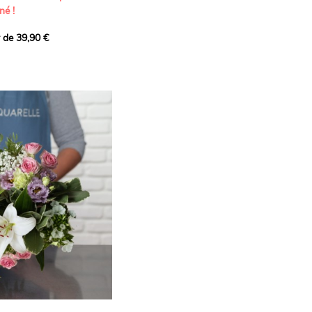
né !
r de 39,90 €
icat et généreux, imaginé
istes pour transmettre vos
s.
lanches apportent à cette
e pureté et de
 les giroflées dévoilent
ne allure naturellement
, léger et aérien, vient
 de douceur, pendant que
t une note d’élégance et de
rmonie florale.
ectionnée avec soin pour
lumineux, plein de
se. Avec son bel équilibre
et parfum, cette création
 célébrer les plus beaux
râce et émotion.