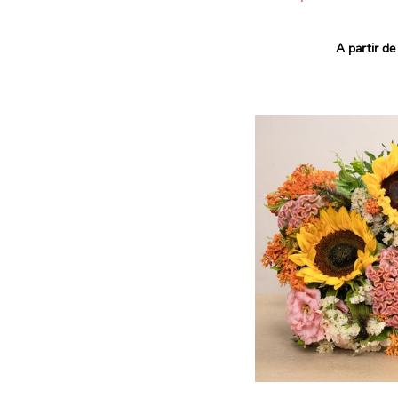
Ce bouquet Arlequin fait l
A partir de
vives pour un effet vitami
assortiment de roses mult
soigneusement sélectionné
célébrer les petits et gra
Retrouvez les variétés 'Aq
'Tropical Amazone' et 'Wi
pour leur tenue en vase, l
incroyables et le parfait
leurs boutons.
Une explosion de couleur
roses fraîches !
Il contient :
- Un mélange harmonieux 
rouges, jaunes et orange
- Quelques feuillages pou
À offrir pour :
- Souhaiter un anniversair