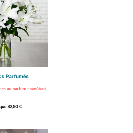
cs Parfumés
ancs au parfum envoûtant
xception avec cette
ique 32,90 €
de lys blancs signée
fum intense et leur grâce
ortent une touche de
t à tout intérieur. Ce