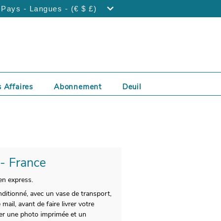
Pays - Langues - (€ $ £)
 Affaires
Abonnement
Deuil
 - France
en express.
nditionné, avec un vase de transport,
ail, avant de faire livrer votre
sser une photo imprimée et un