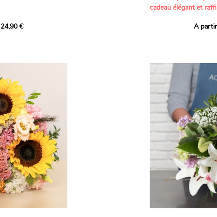
cadeau élégant et raffi
a part belle aux teintes
 24,90 €
A parti
né garanti. Un
Offrez un bouquet dél
icolores aux variétés
par nos artisans fleur
es, parfait pour
plus tendres attention
nds bonheurs.
Les roses branchues b
ua', 'Red Calypso',
création une touche d
ld Calypso', connues
romantisme, tandis que
eurs teintes
un parfum délicat et u
 épanouissement de
poétique. Le gypsophile
envelopper l’ensemble
s dans un bouquet de
les lisianthus ajouten
raffinement à cette ha
Chaque tige a été sél
de roses roses,
composer un bouquet 
charme et de délicates
r structurer
entre volume, finesse 
florale est idéale pour
moments de vie avec g
e joyeux et coloré