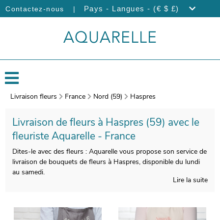
|
Pays - Langues - (€ $ £)
Contactez-nous
Livraison fleurs
France
Nord (59)
Haspres
Livraison de fleurs à Haspres (59) avec le
fleuriste Aquarelle - France
Dites-le avec des fleurs : Aquarelle vous propose son service de
livraison de bouquets de fleurs à Haspres, disponible du lundi
au samedi.
Lire la suite
Prendre soin de la réalisation de votre bouquet de fleurs de
saison est pour nous indispensable, pour vous satisfaire. On
procèdera ensuite à l’emballage de votre bouquet, avec un
contenant particulier, puis nous prendrons une photo pour