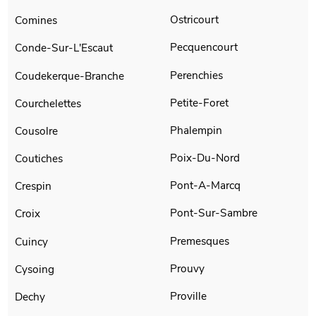
Ostricourt
Comines
Pecquencourt
Conde-Sur-L'Escaut
Perenchies
Coudekerque-Branche
Petite-Foret
Courchelettes
Phalempin
Cousolre
Poix-Du-Nord
Coutiches
Pont-A-Marcq
Crespin
Pont-Sur-Sambre
Croix
Premesques
Cuincy
Prouvy
Cysoing
Proville
Dechy