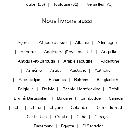
Toulon (83)
Toulouse (31)
Versailles (78)
Nous livrons aussi
Açores
Afrique du sud
Albanie
Allemagne
Andorre
Angleterre (Royaume-Uni)
Anguilla
Antigua-et-Barbuda
Arabie saoudite
Argentine
Arménie
Aruba
Australie
Autriche
Azerbaïdjan
Bahamas
Bahreïn
Bangladesh
Belgique
Bolivie
Bosnie-Herzégovine
Brésil
Brunéi Darussalam
Bulgarie
Cambodge
Canada
Chili
Chine
Chypre
Colombie
Corée du Sud
Costa Rica
Croatie
Cuba
Curaçao
Danemark
Égypte
El Salvador