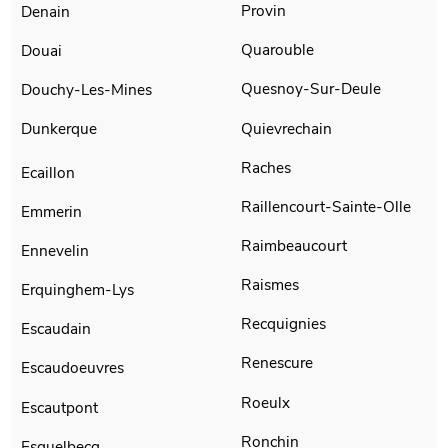
Provin
Denain
Quarouble
Douai
Quesnoy-Sur-Deule
Douchy-Les-Mines
Quievrechain
Dunkerque
Raches
Ecaillon
Raillencourt-Sainte-Olle
Emmerin
Raimbeaucourt
Ennevelin
Raismes
Erquinghem-Lys
Recquignies
Escaudain
Renescure
Escaudoeuvres
Roeulx
Escautpont
Ronchin
Esquelbecq