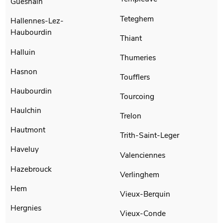
Guesnain
Teteghem
Hallennes-Lez-
Haubourdin
Thiant
Halluin
Thumeries
Hasnon
Toufflers
Haubourdin
Tourcoing
Haulchin
Trelon
Hautmont
Trith-Saint-Leger
Haveluy
Valenciennes
Hazebrouck
Verlinghem
Hem
Vieux-Berquin
Hergnies
Vieux-Conde