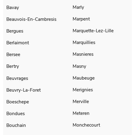
Marly
Bavay
Marpent
Beauvois-En-Cambresis
Marquette-Lez-Lille
Bergues
Marquillies
Berlaimont
Masnieres
Bersee
Masny
Bertry
Maubeuge
Beuvrages
Merignies
Beuvry-La-Foret
Merville
Boeschepe
Meteren
Bondues
Monchecourt
Bouchain