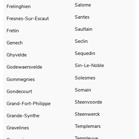
Salome
Frelinghien
Santes
Fresnes-Sur-Escaut
Saultain
Fretin
Seclin
Genech
Sequedin
Ghyvelde
Sin-Le-Noble
Godewaersvelde
Solesmes
Gommegnies
Somain
Gondecourt
Steenvoorde
Grand-Fort-Philippe
Steenwerck
Grande-Synthe
Templemars
Gravelines
Templeuve