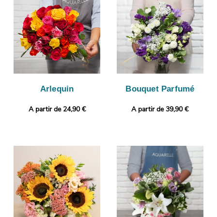
vous. Notre objectif est de vous faire parvenir la photographie
afin de vous assurer de la conformité de votre composition
florale. C’est alors qu’aura lieu son envoi à Haspres. Vous
voulez joindre à votre bouquet une touche qui vous ressemble ?
Gratuitement et en quelques clics, vous pourrez ajouter un
message ou une photo à votre commande.
Arlequin
Bouquet Parfumé
A partir de 24,90 €
A partir de 39,90 €