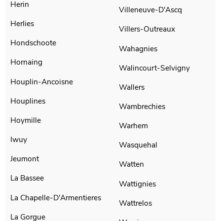
Herin
Villeneuve-D'Ascq
Herlies
Villers-Outreaux
Hondschoote
Wahagnies
Hornaing
Walincourt-Selvigny
Houplin-Ancoisne
Wallers
Houplines
Wambrechies
Hoymille
Warhem
Iwuy
Wasquehal
Jeumont
Watten
La Bassee
Wattignies
La Chapelle-D'Armentieres
Wattrelos
La Gorgue