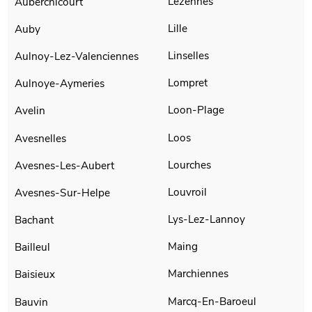
Lezennes
Auberchicourt
Lille
Auby
Linselles
Aulnoy-Lez-Valenciennes
Lompret
Aulnoye-Aymeries
Loon-Plage
Avelin
Loos
Avesnelles
Lourches
Avesnes-Les-Aubert
Louvroil
Avesnes-Sur-Helpe
Lys-Lez-Lannoy
Bachant
Maing
Bailleul
Marchiennes
Baisieux
Marcq-En-Baroeul
Bauvin