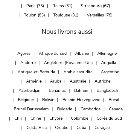
Paris (75)
Reims (51)
Strasbourg (67)
Toulon (83)
Toulouse (31)
Versailles (78)
Nous livrons aussi
Açores
Afrique du sud
Albanie
Allemagne
Andorre
Angleterre (Royaume-Uni)
Anguilla
Antigua-et-Barbuda
Arabie saoudite
Argentine
Arménie
Aruba
Australie
Autriche
Azerbaïdjan
Bahamas
Bahreïn
Bangladesh
Belgique
Bolivie
Bosnie-Herzégovine
Brésil
Brunéi Darussalam
Bulgarie
Cambodge
Canada
Chili
Chine
Chypre
Colombie
Corée du Sud
Costa Rica
Croatie
Cuba
Curaçao