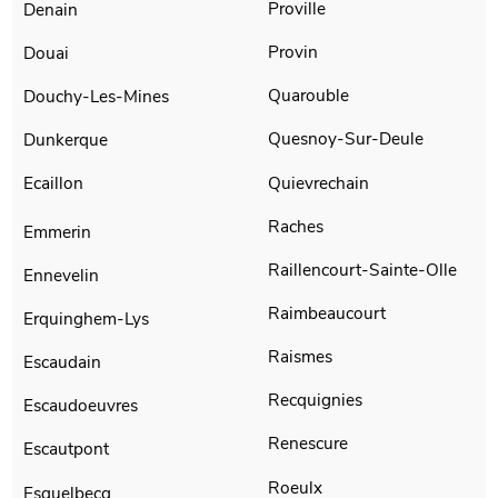
Proville
Denain
Provin
Douai
Quarouble
Douchy-Les-Mines
Quesnoy-Sur-Deule
Dunkerque
Quievrechain
Ecaillon
Raches
Emmerin
Raillencourt-Sainte-Olle
Ennevelin
Raimbeaucourt
Erquinghem-Lys
Raismes
Escaudain
Recquignies
Escaudoeuvres
Renescure
Escautpont
Roeulx
Esquelbecq