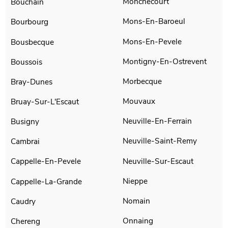
Monchecourt
Bouchain
Mons-En-Baroeul
Bourbourg
Mons-En-Pevele
Bousbecque
Montigny-En-Ostrevent
Boussois
Morbecque
Bray-Dunes
Mouvaux
Bruay-Sur-L'Escaut
Neuville-En-Ferrain
Busigny
Neuville-Saint-Remy
Cambrai
Neuville-Sur-Escaut
Cappelle-En-Pevele
Nieppe
Cappelle-La-Grande
Nomain
Caudry
Onnaing
Chereng