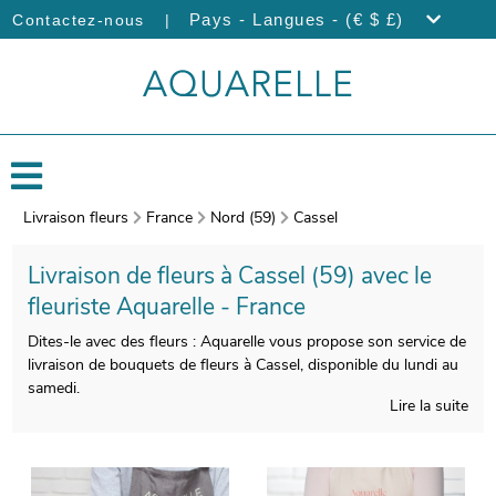
|
Pays - Langues - (€ $ £)
Contactez-nous
Livraison fleurs
France
Nord (59)
Cassel
Livraison de fleurs à Cassel (59) avec le
fleuriste Aquarelle - France
Dites-le avec des fleurs : Aquarelle vous propose son service de
livraison de bouquets de fleurs à Cassel, disponible du lundi au
samedi.
Lire la suite
Nous portons un soin tout particulier à la composition de vos
bouquets de fleurs, pour vous satisfaire. Àprès sa réalisation,
un porte-bouquet dédié à son transport viendra emballer votre
bouquet. Àvant l’envoi, une photographie du produit fini sera