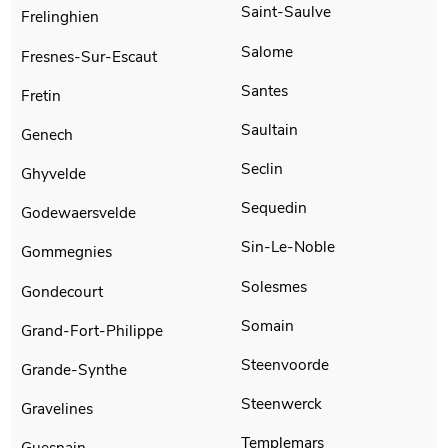
Saint-Saulve
Frelinghien
Salome
Fresnes-Sur-Escaut
Santes
Fretin
Saultain
Genech
Seclin
Ghyvelde
Sequedin
Godewaersvelde
Sin-Le-Noble
Gommegnies
Solesmes
Gondecourt
Somain
Grand-Fort-Philippe
Steenvoorde
Grande-Synthe
Steenwerck
Gravelines
Templemars
Guesnain