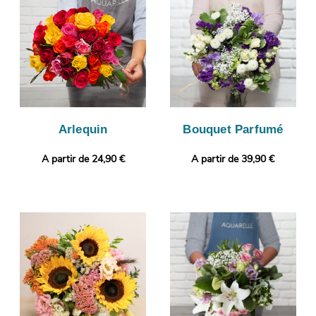
prise. Vous recevrez ensuite cette photo par e-mail de manière
à ce que vous puissiez vous assurer que le bouquet que nous
avons composé est le même que celui que vous avez choisi.
C’est alors que sera organisé son envoi à Cassel. Vous voulez
ajouter une touche qui vous ressemble ? Vous avez la faculté
de glisser un message ou une photo, afin de donner plus de
personnalité à votre cadeau.
Arlequin
Bouquet Parfumé
A partir de 24,90 €
A partir de 39,90 €