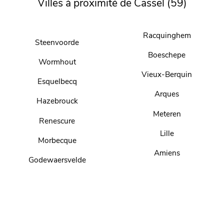
Villes à proximité de Cassel (59)
Racquinghem
Steenvoorde
Boeschepe
Wormhout
Vieux-Berquin
Esquelbecq
Arques
Hazebrouck
Meteren
Renescure
Lille
Morbecque
Amiens
Godewaersvelde