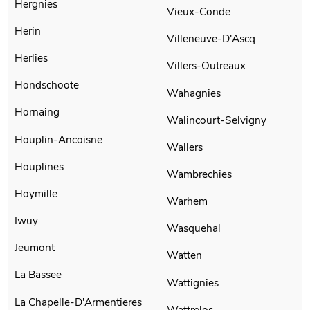
Hergnies
Vieux-Conde
Herin
Villeneuve-D'Ascq
Herlies
Villers-Outreaux
Hondschoote
Wahagnies
Hornaing
Walincourt-Selvigny
Houplin-Ancoisne
Wallers
Houplines
Wambrechies
Hoymille
Warhem
Iwuy
Wasquehal
Jeumont
Watten
La Bassee
Wattignies
La Chapelle-D'Armentieres
Wattrelos