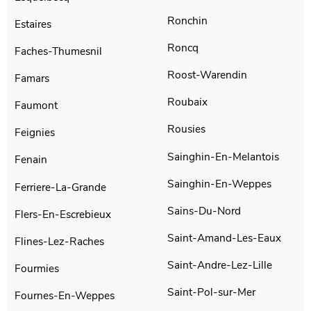
Ronchin
Estaires
Roncq
Faches-Thumesnil
Roost-Warendin
Famars
Roubaix
Faumont
Rousies
Feignies
Sainghin-En-Melantois
Fenain
Sainghin-En-Weppes
Ferriere-La-Grande
Sains-Du-Nord
Flers-En-Escrebieux
Saint-Amand-Les-Eaux
Flines-Lez-Raches
Saint-Andre-Lez-Lille
Fourmies
Saint-Pol-sur-Mer
Fournes-En-Weppes