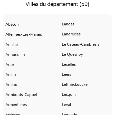
Villes du département (59)
Landas
Abscon
Landrecies
Allennes-Les-Marais
Le Cateau-Cambresis
Aniche
Le Quesnoy
Annoeullin
Lecelles
Anor
Leers
Anzin
Leffrinckoucke
Arleux
Lesquin
Armbouts-Cappel
Leval
Armentieres
Lewarde
Attiches