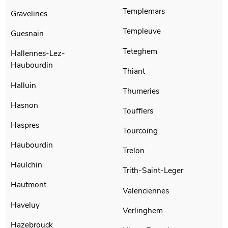
Templemars
Gravelines
Templeuve
Guesnain
Teteghem
Hallennes-Lez-
Haubourdin
Thiant
Halluin
Thumeries
Hasnon
Toufflers
Haspres
Tourcoing
Haubourdin
Trelon
Haulchin
Trith-Saint-Leger
Hautmont
Valenciennes
Haveluy
Verlinghem
Hazebrouck