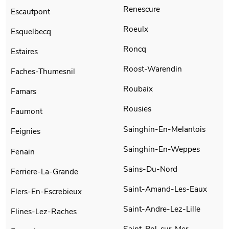
Renescure
Escautpont
Roeulx
Esquelbecq
Roncq
Estaires
Roost-Warendin
Faches-Thumesnil
Roubaix
Famars
Rousies
Faumont
Sainghin-En-Melantois
Feignies
Sainghin-En-Weppes
Fenain
Sains-Du-Nord
Ferriere-La-Grande
Saint-Amand-Les-Eaux
Flers-En-Escrebieux
Saint-Andre-Lez-Lille
Flines-Lez-Raches
Saint-Pol-sur-Mer