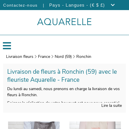
|
Pays - Langues - (€ $ £)
Contactez-nous
Livraison fleurs
France
Nord (59)
Ronchin
Livraison de fleurs à Ronchin (59) avec le
fleuriste Aquarelle - France
Du lundi au samedi, nous prenons en charge la livraison de vos
fleurs à Ronchin.
Soigner la réalisation de votre bouquet est pour nous essentiel,
Lire la suite
pour que le résultat soit à la hauteur de vos exigences. Nous le
glisserons ensuite dans un vase de transport, puis une
photographie de votre bouquet sera prise. Vous recevrez
ensuite cette photographie afin que vous puissiez vous assurer