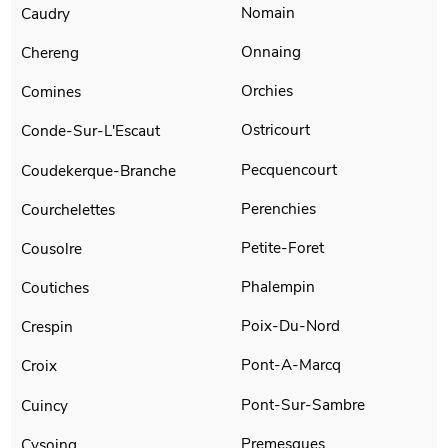
Nomain
Caudry
Onnaing
Chereng
Orchies
Comines
Ostricourt
Conde-Sur-L'Escaut
Pecquencourt
Coudekerque-Branche
Perenchies
Courchelettes
Petite-Foret
Cousolre
Phalempin
Coutiches
Poix-Du-Nord
Crespin
Pont-A-Marcq
Croix
Pont-Sur-Sambre
Cuincy
Premesques
Cysoing