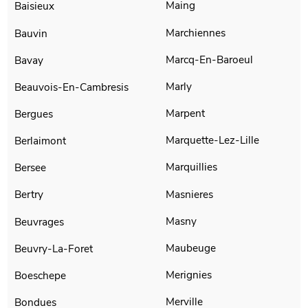
Maing
Baisieux
Marchiennes
Bauvin
Marcq-En-Baroeul
Bavay
Marly
Beauvois-En-Cambresis
Marpent
Bergues
Marquette-Lez-Lille
Berlaimont
Marquillies
Bersee
Masnieres
Bertry
Masny
Beuvrages
Maubeuge
Beuvry-La-Foret
Merignies
Boeschepe
Merville
Bondues