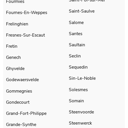
Fourmies
Saint-Saulve
Fournes-En-Weppes
Salome
Frelinghien
Santes
Fresnes-Sur-Escaut
Saultain
Fretin
Seclin
Genech
Sequedin
Ghyvelde
Sin-Le-Noble
Godewaersvelde
Solesmes
Gommegnies
Somain
Gondecourt
Steenvoorde
Grand-Fort-Philippe
Steenwerck
Grande-Synthe