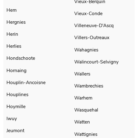
Vieux-Berquin
Hem
Vieux-Conde
Hergnies
Villeneuve-D'Ascq
Herin
Villers-Outreaux
Herlies
Wahagnies
Hondschoote
Walincourt-Selvigny
Hornaing
Wallers
Houplin-Ancoisne
Wambrechies
Houplines
Warhem
Hoymille
Wasquehal
Iwuy
Watten
Jeumont
Wattignies