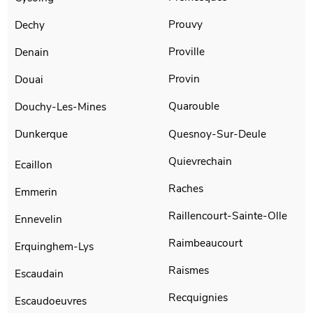
Prouvy
Dechy
Proville
Denain
Provin
Douai
Quarouble
Douchy-Les-Mines
Quesnoy-Sur-Deule
Dunkerque
Quievrechain
Ecaillon
Raches
Emmerin
Raillencourt-Sainte-Olle
Ennevelin
Raimbeaucourt
Erquinghem-Lys
Raismes
Escaudain
Recquignies
Escaudoeuvres