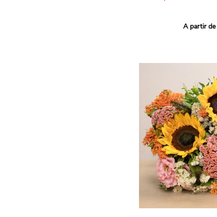
Ce bouquet Arlequin fait l
A partir de
vives pour un effet vitami
assortiment de roses mult
soigneusement sélectionné
célébrer les petits et gra
Retrouvez les variétés 'Aq
'Tropical Amazone' et 'Wi
pour leur tenue en vase, l
incroyables et le parfait
leurs boutons.
Une explosion de couleur
roses fraîches !
Il contient :
- Un mélange harmonieux 
rouges, jaunes et orange
- Quelques feuillages pou
À offrir pour :
- Souhaiter un anniversair