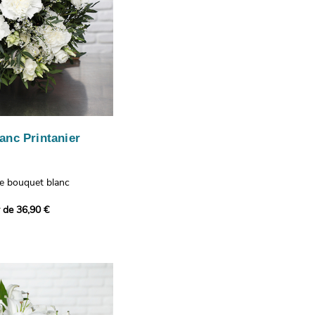
anc Printanier
re bouquet blanc
 lisianthus, d'oeillets et
r de 36,90 €
 bouquet offre une
e fraîcheur printanière qui
 à tous ceux qui le
hus représentent la
issance, les oeillets
 l'admiration, tandis que
te une touche délicate et