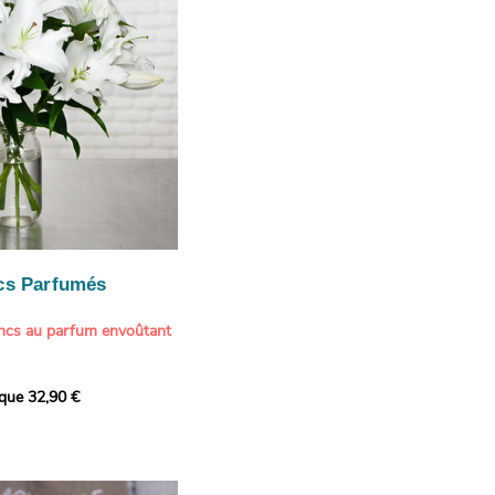
cs Parfumés
ancs au parfum envoûtant
xception avec cette
ique 32,90 €
de lys blancs signée
fum intense et leur grâce
ortent une touche de
t à tout intérieur. Ce