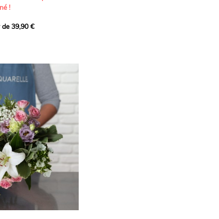
né !
r de 39,90 €
icat et généreux, imaginé
istes pour transmettre vos
s.
lanches apportent à cette
e pureté et de
 les giroflées dévoilent
ne allure naturellement
, léger et aérien, vient
 de douceur, pendant que
t une note d’élégance et de
rmonie florale.
ectionnée avec soin pour
lumineux, plein de
se. Avec son bel équilibre
et parfum, cette création
 célébrer les plus beaux
râce et émotion.