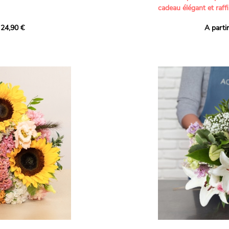
cadeau élégant et raffi
a part belle aux teintes
 24,90 €
A parti
né garanti. Un
Offrez un bouquet dél
icolores aux variétés
par nos artisans fleur
es, parfait pour
plus tendres attention
nds bonheurs.
Les roses branchues b
ua', 'Red Calypso',
création une touche d
ld Calypso', connues
romantisme, tandis que
eurs teintes
un parfum délicat et u
 épanouissement de
poétique. Le gypsophile
envelopper l’ensemble
s dans un bouquet de
les lisianthus ajouten
raffinement à cette ha
Chaque tige a été sél
de roses roses,
composer un bouquet 
charme et de délicates
r structurer
entre volume, finesse 
florale est idéale pour
moments de vie avec g
e joyeux et coloré