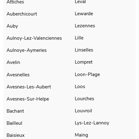
Leval
Attiches
Lewarde
Auberchicourt
Lezennes
Auby
Lille
Aulnoy-Lez-Valenciennes
Linselles
Aulnoye-Aymeries
Lompret
Avelin
Loon-Plage
Avesnelles
Loos
Avesnes-Les-Aubert
Lourches
Avesnes-Sur-Helpe
Louvroil
Bachant
Lys-Lez-Lannoy
Bailleul
Maing
Baisieux