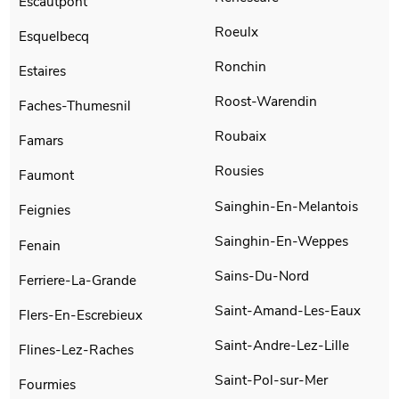
Escautpont
Roeulx
Esquelbecq
Ronchin
Estaires
Roost-Warendin
Faches-Thumesnil
Roubaix
Famars
Rousies
Faumont
Sainghin-En-Melantois
Feignies
Sainghin-En-Weppes
Fenain
Sains-Du-Nord
Ferriere-La-Grande
Saint-Amand-Les-Eaux
Flers-En-Escrebieux
Saint-Andre-Lez-Lille
Flines-Lez-Raches
Saint-Pol-sur-Mer
Fourmies