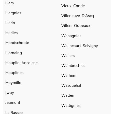
Hem
Vieux-Conde
Hergnies
Villeneuve-D'Ascq
Herin
Villers-Outreaux
Herlies
Wahagnies
Hondschoote
Walincourt-Selvigny
Hornaing
Wallers
Houplin-Ancoisne
Wambrechies
Houplines
Warhem
Hoymille
Wasquehal
Iwuy
Watten
Jeumont
Wattignies
La Bassee