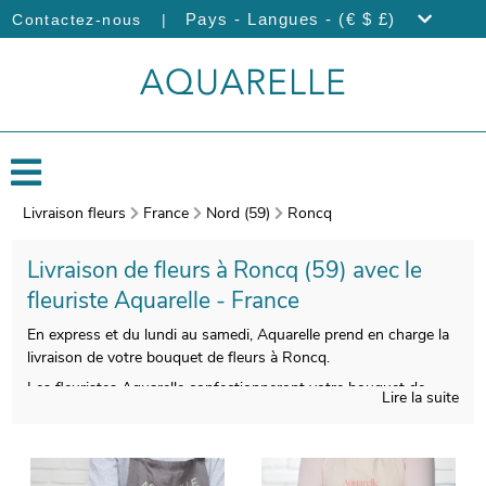
|
Pays - Langues - (€ $ £)
Contactez-nous
Livraison fleurs
France
Nord (59)
Roncq
Livraison de fleurs à Roncq (59) avec le
fleuriste Aquarelle - France
En express et du lundi au samedi, Aquarelle prend en charge la
livraison de votre bouquet de fleurs à Roncq.
Les fleuristes Aquarelle confectionneront votre bouquet de
Lire la suite
fleurs de saison avec un véritable savoir-faire. Àprès sa
réalisation, votre bouquet sera placé dans un vase dédié à son
transport. Àvant de l’envoyer, votre bouquet sera photographié.
Vous consulterez ensuite cette photographie afin que vous