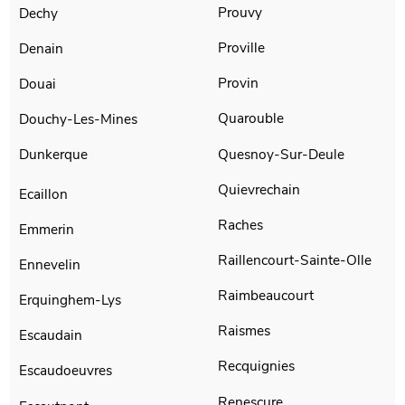
Prouvy
Dechy
Proville
Denain
Provin
Douai
Quarouble
Douchy-Les-Mines
Quesnoy-Sur-Deule
Dunkerque
Quievrechain
Ecaillon
Raches
Emmerin
Raillencourt-Sainte-Olle
Ennevelin
Raimbeaucourt
Erquinghem-Lys
Raismes
Escaudain
Recquignies
Escaudoeuvres
Renescure