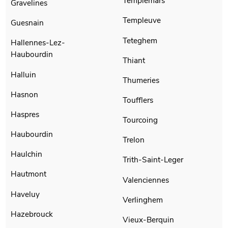
Templemars
Gravelines
Templeuve
Guesnain
Teteghem
Hallennes-Lez-
Haubourdin
Thiant
Halluin
Thumeries
Hasnon
Toufflers
Haspres
Tourcoing
Haubourdin
Trelon
Haulchin
Trith-Saint-Leger
Hautmont
Valenciennes
Haveluy
Verlinghem
Hazebrouck
Vieux-Berquin