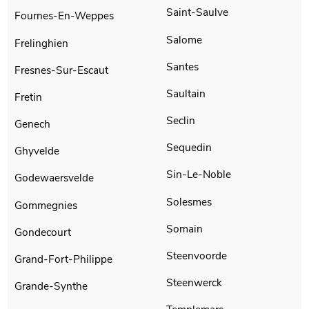
Saint-Saulve
Fournes-En-Weppes
Salome
Frelinghien
Santes
Fresnes-Sur-Escaut
Saultain
Fretin
Seclin
Genech
Sequedin
Ghyvelde
Sin-Le-Noble
Godewaersvelde
Solesmes
Gommegnies
Somain
Gondecourt
Steenvoorde
Grand-Fort-Philippe
Steenwerck
Grande-Synthe