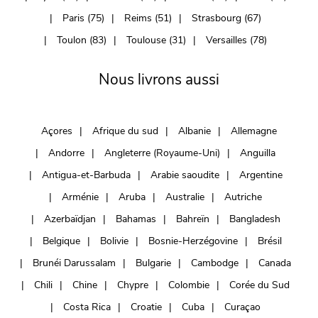
Paris (75)
Reims (51)
Strasbourg (67)
Toulon (83)
Toulouse (31)
Versailles (78)
Nous livrons aussi
Açores
Afrique du sud
Albanie
Allemagne
Andorre
Angleterre (Royaume-Uni)
Anguilla
Antigua-et-Barbuda
Arabie saoudite
Argentine
Arménie
Aruba
Australie
Autriche
Azerbaïdjan
Bahamas
Bahreïn
Bangladesh
Belgique
Bolivie
Bosnie-Herzégovine
Brésil
Brunéi Darussalam
Bulgarie
Cambodge
Canada
Chili
Chine
Chypre
Colombie
Corée du Sud
Costa Rica
Croatie
Cuba
Curaçao