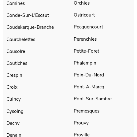
Orchies
Comines
Ostricourt
Conde-Sur-L'Escaut
Pecquencourt
Coudekerque-Branche
Perenchies
Courchelettes
Petite-Foret
Cousolre
Phalempin
Coutiches
Poix-Du-Nord
Crespin
Pont-A-Marcq
Croix
Pont-Sur-Sambre
Cuincy
Premesques
Cysoing
Prouvy
Dechy
Proville
Denain