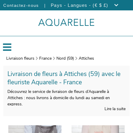
|
Pays - Langues - (€ $ £)
Contactez-nous
Livraison fleurs
France
Nord (59)
Attiches
Livraison de fleurs à Attiches (59) avec le
fleuriste Aquarelle - France
Découvrez le service de livraison de fleurs d’Aquarelle à
Attiches : nous livrons à domicile du lundi au samedi en
express.
Lire la suite
Veiller à la qualité de la création de votre bouquet est pour nous
indispensable, pour que le résultat soit à la hauteur de vos
exigences. Nos artisans photographieront votre bouquet après
sa création. Cette photo vous est ensuite envoyée afin que