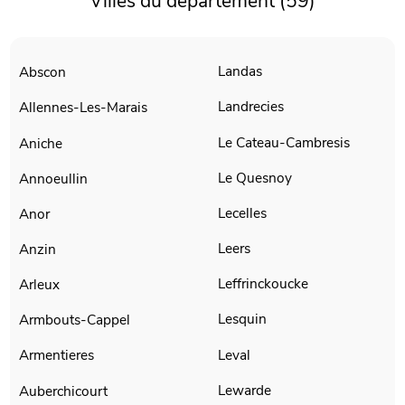
Villes du département (59)
Landas
Abscon
Landrecies
Allennes-Les-Marais
Le Cateau-Cambresis
Aniche
Le Quesnoy
Annoeullin
Lecelles
Anor
Leers
Anzin
Leffrinckoucke
Arleux
Lesquin
Armbouts-Cappel
Leval
Armentieres
Lewarde
Auberchicourt