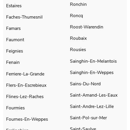
Ronchin
Estaires
Roncq
Faches-Thumesnil
Roost-Warendin
Famars
Roubaix
Faumont
Rousies
Feignies
Sainghin-En-Melantois
Fenain
Sainghin-En-Weppes
Ferriere-La-Grande
Sains-Du-Nord
Flers-En-Escrebieux
Saint-Amand-Les-Eaux
Flines-Lez-Raches
Saint-Andre-Lez-Lille
Fourmies
Saint-Pol-sur-Mer
Fournes-En-Weppes
Saint-Saulve