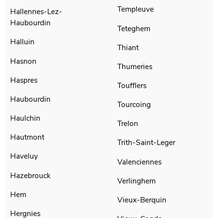
Templeuve
Hallennes-Lez-
Haubourdin
Teteghem
Halluin
Thiant
Hasnon
Thumeries
Haspres
Toufflers
Haubourdin
Tourcoing
Haulchin
Trelon
Hautmont
Trith-Saint-Leger
Haveluy
Valenciennes
Hazebrouck
Verlinghem
Hem
Vieux-Berquin
Hergnies