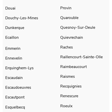
Provin
Douai
Quarouble
Douchy-Les-Mines
Quesnoy-Sur-Deule
Dunkerque
Quievrechain
Ecaillon
Raches
Emmerin
Raillencourt-Sainte-Olle
Ennevelin
Raimbeaucourt
Erquinghem-Lys
Raismes
Escaudain
Recquignies
Escaudoeuvres
Renescure
Escautpont
Roeulx
Esquelbecq