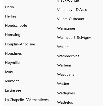
Vieux-Conde
Herin
Villeneuve-D'Ascq
Herlies
Villers-Outreaux
Hondschoote
Wahagnies
Hornaing
Walincourt-Selvigny
Houplin-Ancoisne
Wallers
Houplines
Wambrechies
Hoymille
Warhem
Iwuy
Wasquehal
Jeumont
Watten
La Bassee
Wattignies
La Chapelle-D'Armentieres
Wattrelos