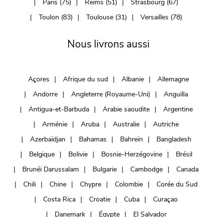
Paris (75)
Reims (51)
Strasbourg (67)
Toulon (83)
Toulouse (31)
Versailles (78)
Nous livrons aussi
Açores
Afrique du sud
Albanie
Allemagne
Andorre
Angleterre (Royaume-Uni)
Anguilla
Antigua-et-Barbuda
Arabie saoudite
Argentine
Arménie
Aruba
Australie
Autriche
Azerbaïdjan
Bahamas
Bahreïn
Bangladesh
Belgique
Bolivie
Bosnie-Herzégovine
Brésil
Brunéi Darussalam
Bulgarie
Cambodge
Canada
Chili
Chine
Chypre
Colombie
Corée du Sud
Costa Rica
Croatie
Cuba
Curaçao
Danemark
Égypte
El Salvador