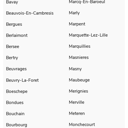
Marcq-En-Baroeul
Bavay
Marly
Beauvois-En-Cambresis
Marpent
Bergues
Marquette-Lez-Lille
Berlaimont
Marquillies
Bersee
Masnieres
Bertry
Masny
Beuvrages
Maubeuge
Beuvry-La-Foret
Merignies
Boeschepe
Merville
Bondues
Meteren
Bouchain
Monchecourt
Bourbourg