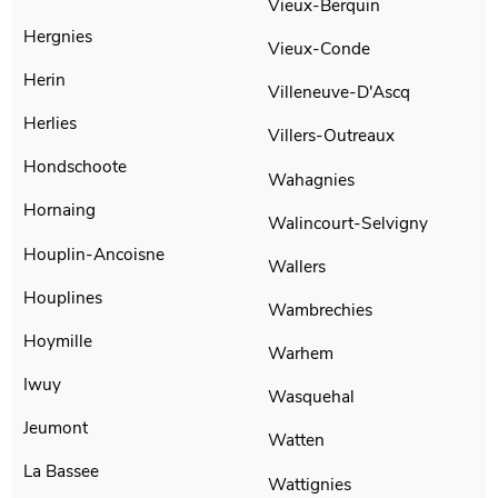
Vieux-Berquin
Hergnies
Vieux-Conde
Herin
Villeneuve-D'Ascq
Herlies
Villers-Outreaux
Hondschoote
Wahagnies
Hornaing
Walincourt-Selvigny
Houplin-Ancoisne
Wallers
Houplines
Wambrechies
Hoymille
Warhem
Iwuy
Wasquehal
Jeumont
Watten
La Bassee
Wattignies