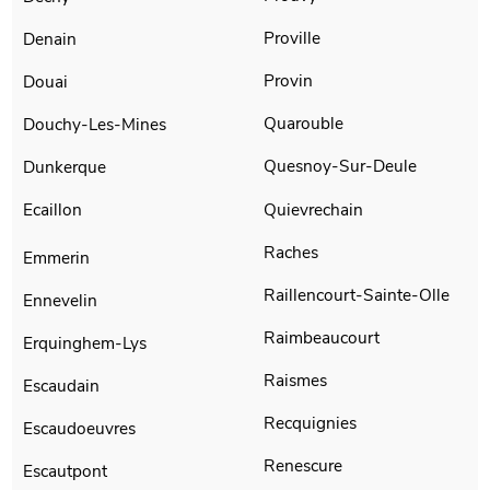
Proville
Denain
Provin
Douai
Quarouble
Douchy-Les-Mines
Quesnoy-Sur-Deule
Dunkerque
Quievrechain
Ecaillon
Raches
Emmerin
Raillencourt-Sainte-Olle
Ennevelin
Raimbeaucourt
Erquinghem-Lys
Raismes
Escaudain
Recquignies
Escaudoeuvres
Renescure
Escautpont