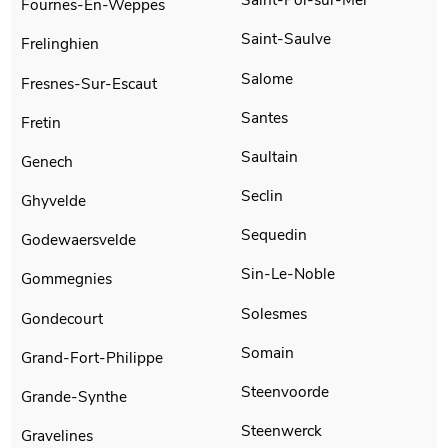
Fournes-En-Weppes
Saint-Saulve
Frelinghien
Salome
Fresnes-Sur-Escaut
Santes
Fretin
Saultain
Genech
Seclin
Ghyvelde
Sequedin
Godewaersvelde
Sin-Le-Noble
Gommegnies
Solesmes
Gondecourt
Somain
Grand-Fort-Philippe
Steenvoorde
Grande-Synthe
Steenwerck
Gravelines