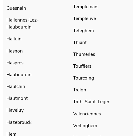
Templemars
Guesnain
Templeuve
Hallennes-Lez-
Haubourdin
Teteghem
Halluin
Thiant
Hasnon
Thumeries
Haspres
Toufflers
Haubourdin
Tourcoing
Haulchin
Trelon
Hautmont
Trith-Saint-Leger
Haveluy
Valenciennes
Hazebrouck
Verlinghem
Hem