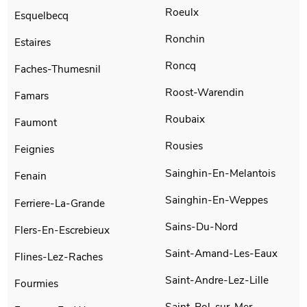
Roeulx
Esquelbecq
Ronchin
Estaires
Roncq
Faches-Thumesnil
Roost-Warendin
Famars
Roubaix
Faumont
Rousies
Feignies
Sainghin-En-Melantois
Fenain
Sainghin-En-Weppes
Ferriere-La-Grande
Sains-Du-Nord
Flers-En-Escrebieux
Saint-Amand-Les-Eaux
Flines-Lez-Raches
Saint-Andre-Lez-Lille
Fourmies
Saint-Pol-sur-Mer