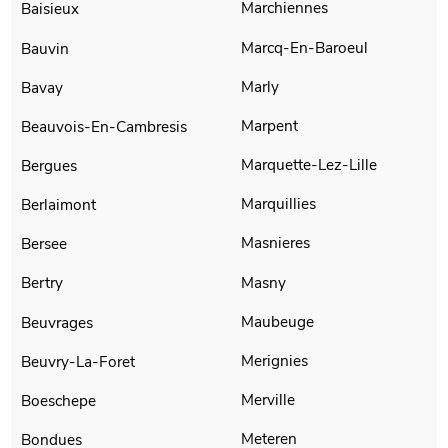
Marchiennes
Baisieux
Marcq-En-Baroeul
Bauvin
Marly
Bavay
Marpent
Beauvois-En-Cambresis
Marquette-Lez-Lille
Bergues
Marquillies
Berlaimont
Masnieres
Bersee
Masny
Bertry
Maubeuge
Beuvrages
Merignies
Beuvry-La-Foret
Merville
Boeschepe
Meteren
Bondues