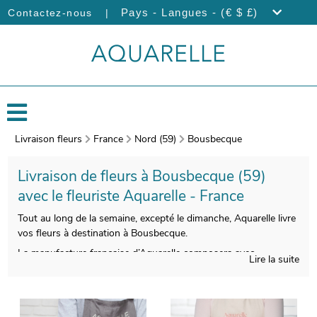
|
Pays - Langues - (€ $ £)
Contactez-nous
Livraison fleurs
France
Nord (59)
Bousbecque
Livraison de fleurs à Bousbecque (59)
avec le fleuriste Aquarelle - France
Tout au long de la semaine, excepté le dimanche, Aquarelle livre
vos fleurs à destination à Bousbecque.
La manufacture française d’Aquarelle composera avec
Lire la suite
beaucoup de soin votre bouquet de fleurs. Àprès sa
composition, un porte-bouquet de transport viendra emballer
votre composition florale. Àvant de l’expédier, une photographie
du produit fini sera prise. Vous pourrez vous assurer que votre