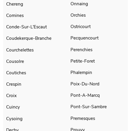
Onnaing
Chereng
Orchies
Comines
Ostricourt
Conde-Sur-L'Escaut
Pecquencourt
Coudekerque-Branche
Perenchies
Courchelettes
Petite-Foret
Cousolre
Phalempin
Coutiches
Poix-Du-Nord
Crespin
Pont-A-Marcq
Croix
Pont-Sur-Sambre
Cuincy
Premesques
Cysoing
Prouvy
Dechy