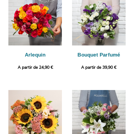
bouquet est bien conforme, puisque cette photo vous sera
envoyée. Puis, il sera expédié très rapidement à Bousbecque.
Notre petit plus ? Vous avez l’opportunité de glisser une photo
imprimée et un message, pour un cadeau encore plus
personnalisé.
Arlequin
Bouquet Parfumé
A partir de 24,90 €
A partir de 39,90 €