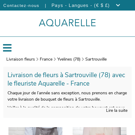
|
Pays - Langues - (€ $ £)
Contactez-nous
Livraison fleurs
France
Yvelines (78)
Sartrouville
Livraison de fleurs à Sartrouville (78) avec
le fleuriste Aquarelle - France
Chaque jour de l’année sans exception, nous prenons en charge
votre livraison de bouquet de fleurs à Sartrouville.
Veiller à la qualité de la composition de votre bouquet est pour
Lire la suite
nous impératif, afin que le produit fini soit à la hauteur de vos
souhaits. Nous photographierons votre bouquet avant de le
glisser dans un porte-bouquet dédié à son transport. Vous
aurez ensuite la faculté de contrôler que votre bouquet est bien