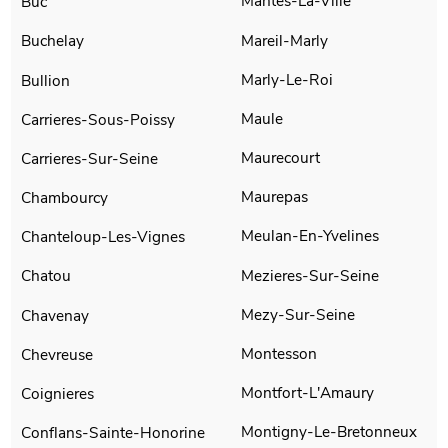
Mantes-La-Ville
Buc
Mareil-Marly
Buchelay
Marly-Le-Roi
Bullion
Maule
Carrieres-Sous-Poissy
Maurecourt
Carrieres-Sur-Seine
Maurepas
Chambourcy
Meulan-En-Yvelines
Chanteloup-Les-Vignes
Mezieres-Sur-Seine
Chatou
Mezy-Sur-Seine
Chavenay
Montesson
Chevreuse
Montfort-L'Amaury
Coignieres
Montigny-Le-Bretonneux
Conflans-Sainte-Honorine