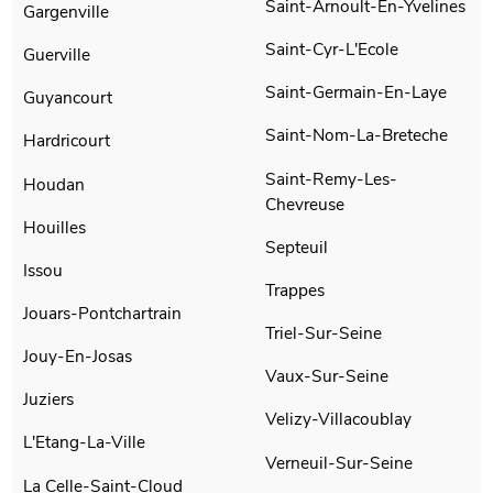
Saint-Arnoult-En-Yvelines
Gargenville
Saint-Cyr-L'Ecole
Guerville
Saint-Germain-En-Laye
Guyancourt
Saint-Nom-La-Breteche
Hardricourt
Saint-Remy-Les-
Houdan
Chevreuse
Houilles
Septeuil
Issou
Trappes
Jouars-Pontchartrain
Triel-Sur-Seine
Jouy-En-Josas
Vaux-Sur-Seine
Juziers
Velizy-Villacoublay
L'Etang-La-Ville
Verneuil-Sur-Seine
La Celle-Saint-Cloud