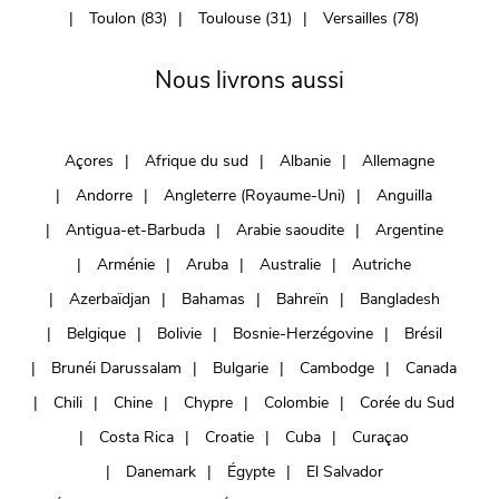
Toulon (83)
Toulouse (31)
Versailles (78)
Nous livrons aussi
Açores
Afrique du sud
Albanie
Allemagne
Andorre
Angleterre (Royaume-Uni)
Anguilla
Antigua-et-Barbuda
Arabie saoudite
Argentine
Arménie
Aruba
Australie
Autriche
Azerbaïdjan
Bahamas
Bahreïn
Bangladesh
Belgique
Bolivie
Bosnie-Herzégovine
Brésil
Brunéi Darussalam
Bulgarie
Cambodge
Canada
Chili
Chine
Chypre
Colombie
Corée du Sud
Costa Rica
Croatie
Cuba
Curaçao
Danemark
Égypte
El Salvador