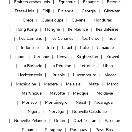
Émirats arabes unis
Équateur
Espagne
Estonie
Etats-Unis
Fidji
Finlande
Géorgie
Gibraltar
Grèce
Guadeloupe
Guyane
Honduras
Hong Kong
Hongrie
Ile Maurice
Iles Baléares
Îles Caïmans
Iles Canaries
Îles Féroé
Inde
Indonésie
Iran
Israël
Italie
Jamaïque
Japon
Jordanie
Kenya
Kirghizistan
Koweït
La Barbade
La Réunion
Lettonie
Liban
Liechtenstein
Lituanie
Luxembourg
Macao
Macédoine
Madère
Malaisie
Malte
Maroc
Martinique
Mayotte
Mexique
Moldavie
Monaco
Monténégro
Népal
Nicaragua
Nigéria
Norvège
Nouvelle Calédonie
Nouvelle-Zélande
Oman
Ouzbékistan
Pakistan
Panama
Paraguay
Paraguay
Pays-Bas