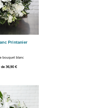
anc Printanier
re bouquet blanc
 lisianthus, d'oeillets et
r de 36,90 €
 bouquet offre une
e fraîcheur printanière qui
 à tous ceux qui le
hus représentent la
issance, les oeillets
 l'admiration, tandis que
te une touche délicate et