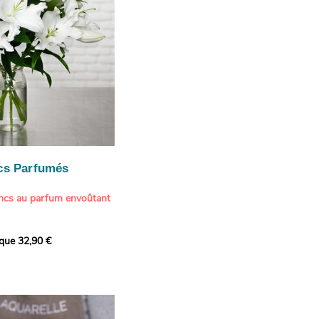
cs Parfumés
ancs au parfum envoûtant
xception avec cette
ique 32,90 €
de lys blancs signée
fum intense et leur grâce
ortent une touche de
t à tout intérieur. Ce
it autant par sa beauté