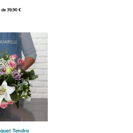
r de 39,90 €
icat et généreux, imaginé
istes pour transmettre vos
s.
lanches apportent à cette
e pureté et de
 les giroflées dévoilent
ne allure naturellement
, léger et aérien, vient
 de douceur, pendant que
t une note d’élégance et de
rmonie florale.
ectionnée avec soin pour
lumineux, plein de
se. Avec son bel équilibre
et parfum, cette création
 célébrer les plus beaux
râce et émotion.
uquet Tendre