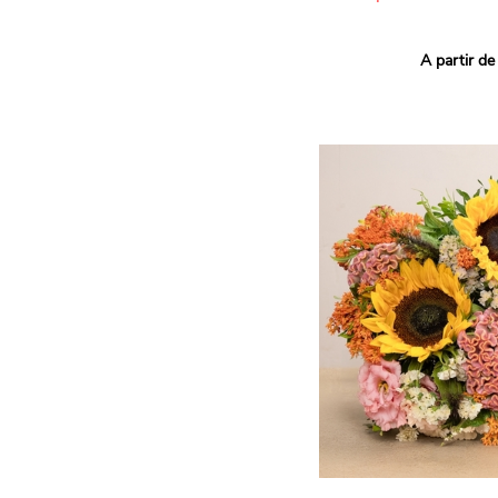
Ce bouquet Arlequin fait l
A partir de
vives pour un effet vitami
assortiment de roses mult
soigneusement sélectionné
célébrer les petits et gra
Retrouvez les variétés 'Aq
'Tropical Amazone' et 'Wi
pour leur tenue en vase, l
incroyables et le parfait
leurs boutons.
Une explosion de couleur
roses fraîches !
Il contient :
- Un mélange harmonieux 
rouges, jaunes et orange
- Quelques feuillages pou
À offrir pour :
- Souhaiter un anniversair