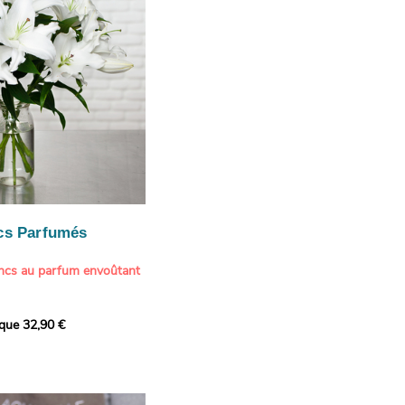
cs Parfumés
ancs au parfum envoûtant
xception avec cette
ique 32,90 €
de lys blancs signée
fum intense et leur grâce
ortent une touche de
t à tout intérieur. Ce