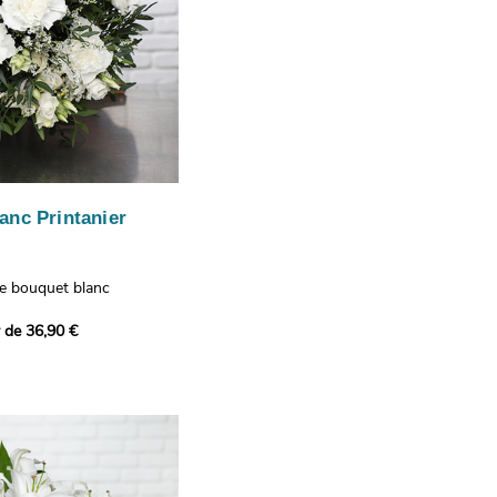
anc Printanier
re bouquet blanc
 lisianthus, d'oeillets et
r de 36,90 €
 bouquet offre une
e fraîcheur printanière qui
 à tous ceux qui le
hus représentent la
issance, les oeillets
 l'admiration, tandis que
te une touche délicate et