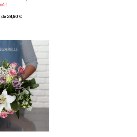
né !
r de 39,90 €
icat et généreux, imaginé
istes pour transmettre vos
s.
lanches apportent à cette
e pureté et de
 les giroflées dévoilent
ne allure naturellement
, léger et aérien, vient
 de douceur, pendant que
t une note d’élégance et de
rmonie florale.
ectionnée avec soin pour
lumineux, plein de
se. Avec son bel équilibre
et parfum, cette création
 célébrer les plus beaux
râce et émotion.