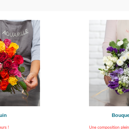
uin
Bouque
urs !
Une composition plei