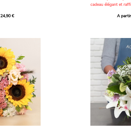
cadeau élégant et raffi
a part belle aux teintes
 24,90 €
A parti
né garanti. Un
Offrez un bouquet dél
icolores aux variétés
par nos artisans fleur
es, parfait pour
plus tendres attention
nds bonheurs.
Les roses branchues b
ua', 'Red Calypso',
création une touche d
ld Calypso', connues
romantisme, tandis que
eurs teintes
un parfum délicat et u
 épanouissement de
poétique. Le gypsophile
envelopper l’ensemble
s dans un bouquet de
les lisianthus ajouten
raffinement à cette ha
Chaque tige a été sél
de roses roses,
composer un bouquet 
charme et de délicates
r structurer
entre volume, finesse 
florale est idéale pour
moments de vie avec g
e joyeux et coloré