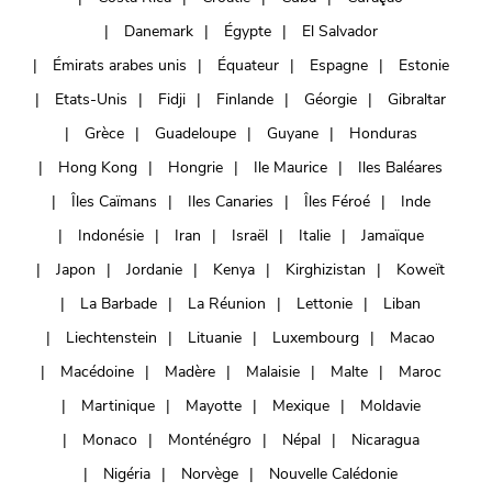
Danemark
Égypte
El Salvador
Émirats arabes unis
Équateur
Espagne
Estonie
Etats-Unis
Fidji
Finlande
Géorgie
Gibraltar
Grèce
Guadeloupe
Guyane
Honduras
Hong Kong
Hongrie
Ile Maurice
Iles Baléares
Îles Caïmans
Iles Canaries
Îles Féroé
Inde
Indonésie
Iran
Israël
Italie
Jamaïque
Japon
Jordanie
Kenya
Kirghizistan
Koweït
La Barbade
La Réunion
Lettonie
Liban
Liechtenstein
Lituanie
Luxembourg
Macao
Macédoine
Madère
Malaisie
Malte
Maroc
Martinique
Mayotte
Mexique
Moldavie
Monaco
Monténégro
Népal
Nicaragua
Nigéria
Norvège
Nouvelle Calédonie