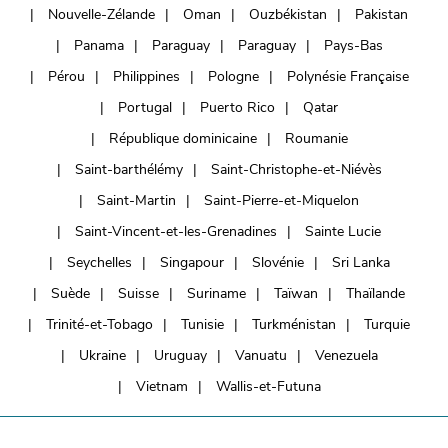
Nouvelle-Zélande
Oman
Ouzbékistan
Pakistan
Panama
Paraguay
Paraguay
Pays-Bas
Pérou
Philippines
Pologne
Polynésie Française
Portugal
Puerto Rico
Qatar
République dominicaine
Roumanie
Saint-barthélémy
Saint-Christophe-et-Niévès
Saint-Martin
Saint-Pierre-et-Miquelon
Saint-Vincent-et-les-Grenadines
Sainte Lucie
Seychelles
Singapour
Slovénie
Sri Lanka
Suède
Suisse
Suriname
Taïwan
Thaïlande
Trinité-et-Tobago
Tunisie
Turkménistan
Turquie
Ukraine
Uruguay
Vanuatu
Venezuela
Vietnam
Wallis-et-Futuna