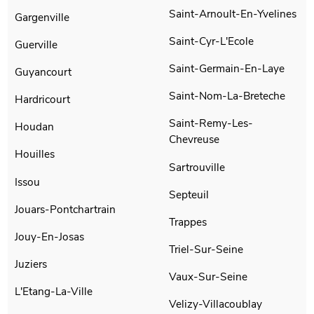
Saint-Arnoult-En-Yvelines
Gargenville
Saint-Cyr-L'Ecole
Guerville
Saint-Germain-En-Laye
Guyancourt
Saint-Nom-La-Breteche
Hardricourt
Saint-Remy-Les-
Houdan
Chevreuse
Houilles
Sartrouville
Issou
Septeuil
Jouars-Pontchartrain
Trappes
Jouy-En-Josas
Triel-Sur-Seine
Juziers
Vaux-Sur-Seine
L'Etang-La-Ville
Velizy-Villacoublay