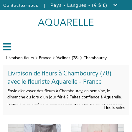
|
Pays - Langues - (€ $ £)
Contactez-nous
Livraison fleurs
France
Yvelines (78)
Chambourcy
Livraison de fleurs à Chambourcy (78)
avec le fleuriste Aquarelle - France
Envie d’envoyer des fleurs à Chambourcy, en semaine, le
dimanche ou lors d’un jour férié ? Faites confiance à Aquarelle.
Veiller à la qualité de la composition de votre bouquet est pour
Lire la suite
nous indispensable, pour que le produit fini soit à la hauteur de
vos espérances. On procèdera ensuite au conditionnement de
votre bouquet, et une photo de votre commande sera prise, une
fois le bouquet installé dans un contenant servant à son