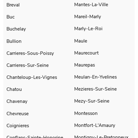
Mantes-La-Ville
Breval
Mareil-Marly
Buc
Marly-Le-Roi
Buchelay
Maule
Bullion
Maurecourt
Carrieres-Sous-Poissy
Maurepas
Carrieres-Sur-Seine
Meulan-En-Yvelines
Chanteloup-Les-Vignes
Mezieres-Sur-Seine
Chatou
Mezy-Sur-Seine
Chavenay
Montesson
Chevreuse
Montfort-L'Amaury
Coignieres
Montigny-Le-Bretonneux
Conflans-Sainte-Honorine