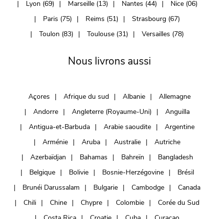
Lyon (69)
Marseille (13)
Nantes (44)
Nice (06)
Paris (75)
Reims (51)
Strasbourg (67)
Toulon (83)
Toulouse (31)
Versailles (78)
Nous livrons aussi
Açores
Afrique du sud
Albanie
Allemagne
Andorre
Angleterre (Royaume-Uni)
Anguilla
Antigua-et-Barbuda
Arabie saoudite
Argentine
Arménie
Aruba
Australie
Autriche
Azerbaïdjan
Bahamas
Bahreïn
Bangladesh
Belgique
Bolivie
Bosnie-Herzégovine
Brésil
Brunéi Darussalam
Bulgarie
Cambodge
Canada
Chili
Chine
Chypre
Colombie
Corée du Sud
Costa Rica
Croatie
Cuba
Curaçao