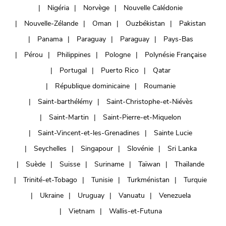
Nigéria
Norvège
Nouvelle Calédonie
Nouvelle-Zélande
Oman
Ouzbékistan
Pakistan
Panama
Paraguay
Paraguay
Pays-Bas
Pérou
Philippines
Pologne
Polynésie Française
Portugal
Puerto Rico
Qatar
République dominicaine
Roumanie
Saint-barthélémy
Saint-Christophe-et-Niévès
Saint-Martin
Saint-Pierre-et-Miquelon
Saint-Vincent-et-les-Grenadines
Sainte Lucie
Seychelles
Singapour
Slovénie
Sri Lanka
Suède
Suisse
Suriname
Taïwan
Thaïlande
Trinité-et-Tobago
Tunisie
Turkménistan
Turquie
Ukraine
Uruguay
Vanuatu
Venezuela
Vietnam
Wallis-et-Futuna