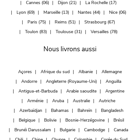
Cannes (06)
Dijon (21)
La Rochelle (17)
Lyon (69)
Marseille (13)
Nantes (44)
Nice (06)
Paris (75)
Reims (51)
Strasbourg (67)
Toulon (83)
Toulouse (31)
Versailles (78)
Nous livrons aussi
Açores
Afrique du sud
Albanie
Allemagne
Andorre
Angleterre (Royaume-Uni)
Anguilla
Antigua-et-Barbuda
Arabie saoudite
Argentine
Arménie
Aruba
Australie
Autriche
Azerbaïdjan
Bahamas
Bahreïn
Bangladesh
Belgique
Bolivie
Bosnie-Herzégovine
Brésil
Brunéi Darussalam
Bulgarie
Cambodge
Canada
Chili
Chine
Chypre
Colombie
Corée du Sud