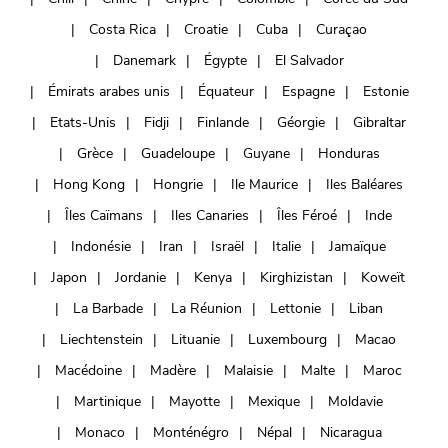
Costa Rica
Croatie
Cuba
Curaçao
Danemark
Égypte
El Salvador
Émirats arabes unis
Équateur
Espagne
Estonie
Etats-Unis
Fidji
Finlande
Géorgie
Gibraltar
Grèce
Guadeloupe
Guyane
Honduras
Hong Kong
Hongrie
Ile Maurice
Iles Baléares
Îles Caïmans
Iles Canaries
Îles Féroé
Inde
Indonésie
Iran
Israël
Italie
Jamaïque
Japon
Jordanie
Kenya
Kirghizistan
Koweït
La Barbade
La Réunion
Lettonie
Liban
Liechtenstein
Lituanie
Luxembourg
Macao
Macédoine
Madère
Malaisie
Malte
Maroc
Martinique
Mayotte
Mexique
Moldavie
Monaco
Monténégro
Népal
Nicaragua