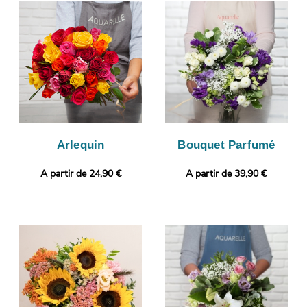
l’issue de sa création, une photographie de votre bouquet sera
prise. Vous consulterez ensuite cette image afin de vous
assurer de la conformité de votre bouquet de fleurs. C’est alors
que sera organisée sa livraison à Carrieres-Sous-Poissy. Vous
souhaitez ajouter une touche plus personnelle ? Gratuitement
et en quelques clics, votre commande pourra être personnalisée
avec un message ou une photo.
Arlequin
Bouquet Parfumé
A partir de 24,90 €
A partir de 39,90 €