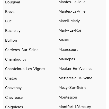
Mantes-La-Jolie
Bougival
Mantes-La-Ville
Breval
Mareil-Marly
Buc
Marly-Le-Roi
Buchelay
Maule
Bullion
Maurecourt
Carrieres-Sur-Seine
Maurepas
Chambourcy
Meulan-En-Yvelines
Chanteloup-Les-Vignes
Mezieres-Sur-Seine
Chatou
Mezy-Sur-Seine
Chavenay
Montesson
Chevreuse
Montfort-L'Amaury
Coignieres