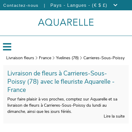
|
Pays - Langues - (€ $ £)
Contactez-nous
Livraison fleurs
France
Yvelines (78)
Carrieres-Sous-Poissy
Livraison de fleurs à Carrieres-Sous-
Poissy (78) avec le fleuriste Aquarelle -
France
Pour faire plaisir à vos proches, comptez sur Aquarelle et sa
livraison de fleurs à Carrieres-Sous-Poissy du lundi au
dimanche, ainsi que les jours fériés.
Lire la suite
L’application apportée par Aquarelle à votre bouquet de fleurs a
pour but de vous faire profiter d’une qualité indiscutable. À