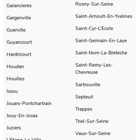
Rosny-Sur-Seine
Garancieres
Saint-Arnoult-En-Yvelines
Gargenville
Saint-Cyr-L'Ecole
Guerville
Saint-Germain-En-Laye
Guyancourt
Saint-Nom-La-Breteche
Hardricourt
Saint-Remy-Les-
Houdan
Chevreuse
Houilles
Sartrouville
Issou
Septeuil
Jouars-Pontchartrain
Trappes
Jouy-En-Josas
Triel-Sur-Seine
Juziers
Vaux-Sur-Seine
L'Etang-La-Ville