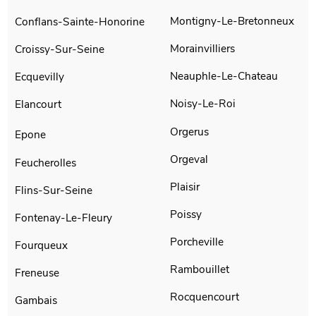
Montigny-Le-Bretonneux
Conflans-Sainte-Honorine
Morainvilliers
Croissy-Sur-Seine
Neauphle-Le-Chateau
Ecquevilly
Noisy-Le-Roi
Elancourt
Orgerus
Epone
Orgeval
Feucherolles
Plaisir
Flins-Sur-Seine
Poissy
Fontenay-Le-Fleury
Porcheville
Fourqueux
Rambouillet
Freneuse
Rocquencourt
Gambais